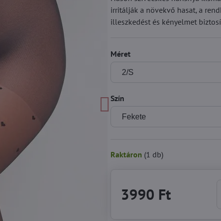
irritálják a növekvő hasat, a re
illeszkedést és kényelmet biztosí
Méret
Szín
Raktáron
(
1
db)
3990 Ft