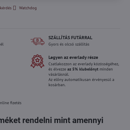
kérdés
Watchdog
SZÁLLÍTÁS FUTÁRRAL
él
Gyors és olcsó szállítás
Legyen az everlady része
Csatlakozzon az everlady közösségéhez,
és élvezze
az 5% klubelőnyt
minden
vásárlásnál.
Az előny automatikusan érvényesül a
kosárban.
line fizetés
rméket rendelni mint amennyi