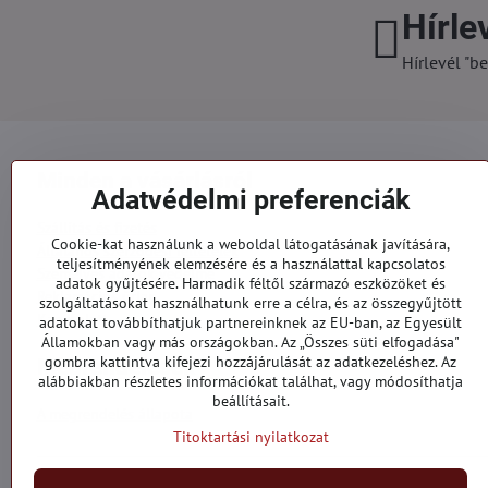
Hírle
Hírlevél "be
Minden a vásárlásról
Adatvédelmi preferenciák
Szállítás és fizetés
Cookie-kat használunk a weboldal látogatásának javítására,
Általános szerződési feltételek
teljesítményének elemzésére és a használattal kapcsolatos
Személyes adatok védelme
adatok gyűjtésére. Harmadik féltől származó eszközöket és
Reklamációs űrlap
szolgáltatásokat használhatunk erre a célra, és az összegyűjtött
Kapcsolatt
adatokat továbbíthatjuk partnereinknek az EU-ban, az Egyesült
Államokban vagy más országokban. Az „Összes süti elfogadása"
gombra kattintva kifejezi hozzájárulását az adatkezeléshez. Az
Megrendelések
alábbiakban részletes információkat találhat, vagy módosíthatja
beállításait.
A megrendelés állapota
Titoktartási nyilatkozat