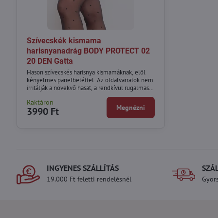
Szívecskék kismama
harisnyanadrág BODY PROTECT 02
20 DEN Gatta
Hason szívecskés harisnya kismamáknak, elöl
kényelmes panelbetéttel. Az oldalvarratok nem
irritálják a növekvő hasat, a rendkívül rugalmas
szálak használata pedig tökéletes illeszkedést
Raktáron
és kényelmet biztosít.
Megnézni
3990 Ft
INGYENES SZÁLLÍTÁS
SZÁ
19.000 Ft feletti rendelésnél
Gyors