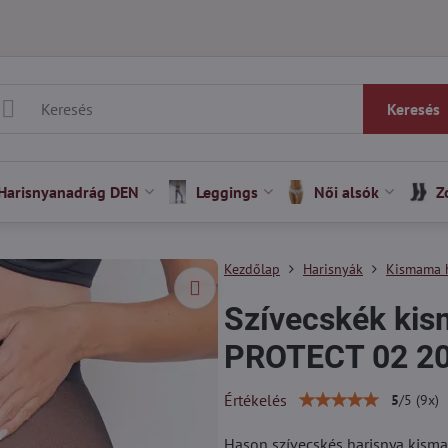
Keresés
Harisnyanadrág DEN
Leggings
Női alsók
Z
Kezdőlap
Harisnyák
Kismama 
Szívecskék ki
PROTECT 02 20
Értékelés
5
/
5
(
9
x)
Hason szívecskés harisnya kisma