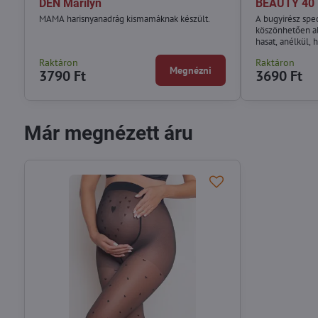
DEN Marilyn
BEAUTY 40 
MAMA harisnyanadrág kismamáknak készült.
A bugyirész spe
köszönhetően al
hasat, anélkül,
Raktáron
Raktáron
Megnézni
3790 Ft
3690 Ft
Már megnézett áru