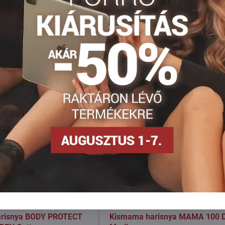
Facebook
Twitter
Bluesky
Pinterest
Reddit
LinkedIn
WhatsApp
E-
mail
risnya BODY PROTECT
Kismama harisnya MAMA 100 