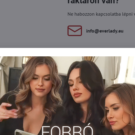
raktáron van?
Ne habozzon kapcsolatba lépni vel
info​@everlady​.eu
Leírás
Vélemények
Fórum
0
0
nyelmes panelbetéttel. Az oldalvarratok nem irritálják a növekvő
ít.
isnya 15-20 DEN-es
Harisnyanadrág DEN
Tehotenské panč