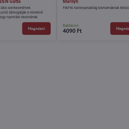
DEN Gatta
Marilyn
ciális szerkezetének
MAMA harisnyanadrág kismamáknak készül
ulról támogatják a növekvő
 hogy nyomást okoznának.
Raktáron
Megnézni
Megnéz
4090 Ft