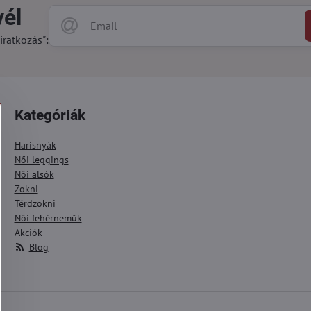
vél
iratkozás":
Kategóriák
Harisnyák
Női leggings
Női alsók
Zokni
Térdzokni
Női fehérneműk
Akciók
Blog