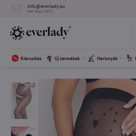
info​@everlady​.eu
Non stop ( 24/7 )
Kiárusítás
Új termékek
Harisnyák