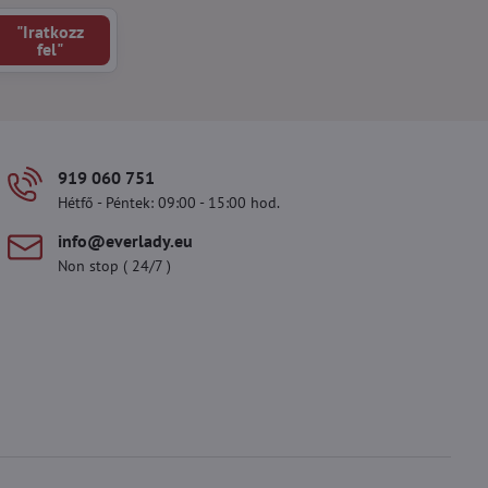
"Iratkozz
fel"
919 060 751
Hétfő - Péntek: 09:00 - 15:00 hod.
info​@everlady​.eu
Non stop ( 24/7 )