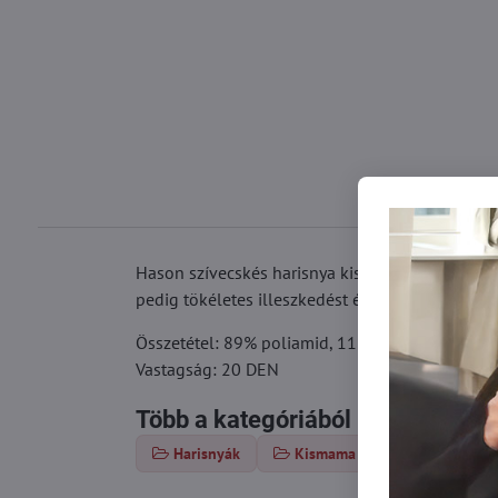
Hason szívecskés harisnya kismamáknak, elöl ké
pedig tökéletes illeszkedést és kényelmet biztos
Összetétel: 89% poliamid, 11% elasztán
Vastagság: 20 DEN
Több a kategóriából
Harisnyák
Kismama harisnya
Har