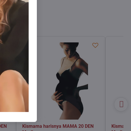
DEN
Kismama harisnya MAMA 20 DEN
Kismama