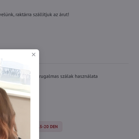
ünk, raktárra szállítjuk az árut!
 hasat, a rendkívül rugalmas szálak használata
uchy
Silonky 15-20 DEN