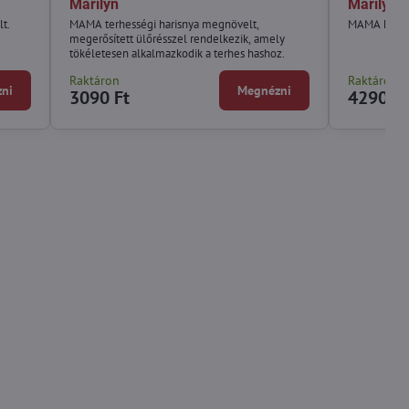
Marilyn
Marilyn
t.
MAMA terhességi harisnya megnövelt,
MAMA harisn
megerősített ülőrésszel rendelkezik, amely
tökéletesen alkalmazkodik a terhes hashoz.
Raktáron
Raktáron
ni
Megnézni
3090 Ft
4290 Ft