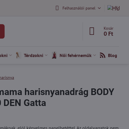
Felhasználói panel
Kosár
0 Ft
okni
Térdzokni
Női fehérneműk
Blog
harisnya
smama harisnyanadrág BODY
 DEN Gatta
máknak, elöl kényelmes panelbetéttel. Az oldalvarratok nem