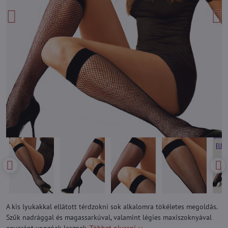
A kis lyukakkal ellátott térdzokni sok alkalomra tökéletes megoldás.
Szűk nadrággal és magassarkúval, valamint légies maxiszoknyával