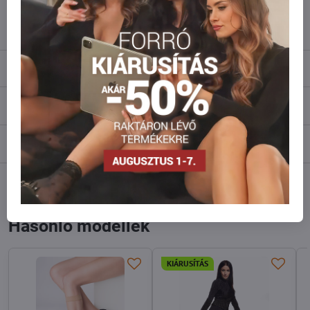
info​@everlady​.eu
Leírás
Vélemények
0
Fórum
0
Facebook
Twitter
Bluesky
Pinterest
Reddit
LinkedIn
WhatsApp
E-
mail
Hasonló modellek
KIÁRUSÍTÁS