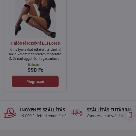
Hálós térdzokni ELI Lores
A kis lyukakkal ellátott térdzokni
sok alkalomra tökéletes megoldás.
Szűk nadrággal és magassarkúval,
valamint légies maxiszoknyával
Raktáron
egyaránt vonzóak lesznek.
990 Ft
Megnézni
INGYENES SZÁLLÍTÁS
SZÁLLÍTÁS FUTÁRRAL
19.000 Ft feletti rendelésnél
Gyors és olcsó szállítás