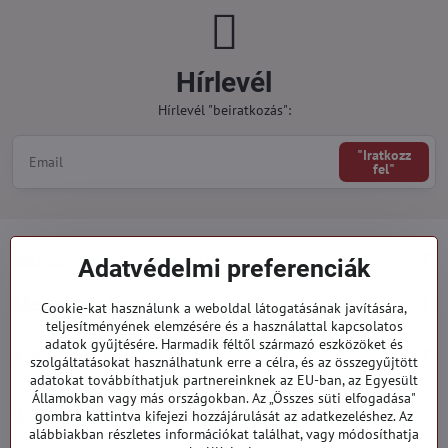
Hírlevél
Hírlevél "beiratkozás":
"Iratkozz
fel"
Minden a vásárlásról
Adatvédelmi preferenciák
Megrendelések
Cookie-kat használunk a weboldal látogatásának javítására,
teljesítményének elemzésére és a használattal kapcsolatos
adatok gyűjtésére. Harmadik féltől származó eszközöket és
Kategóriák
szolgáltatásokat használhatunk erre a célra, és az összegyűjtött
adatokat továbbíthatjuk partnereinknek az EU-ban, az Egyesült
Államokban vagy más országokban. Az „Összes süti elfogadása"
919 060 751
gombra kattintva kifejezi hozzájárulását az adatkezeléshez. Az
Hétfő - Péntek: 09:00 - 15:00 hod.
alábbiakban részletes információkat találhat, vagy módosíthatja