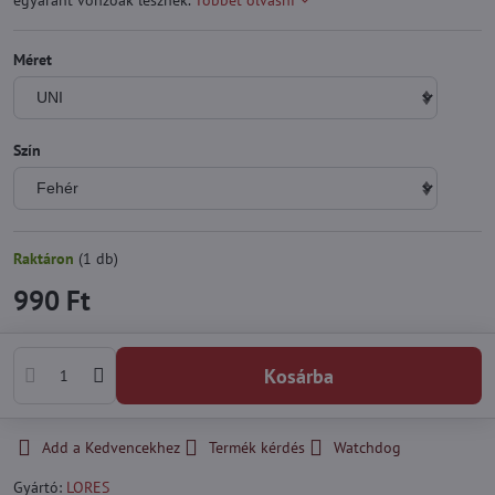
egyaránt vonzóak lesznek.
Többet olvasni
Méret
Szín
Raktáron
(
1
db)
990 Ft
Kosárba
Add a Kedvencekhez
Termék kérdés
Watchdog
Gyártó:
LORES