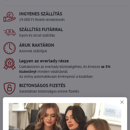
INGYENES SZÁLLÍTÁS
19.000 Ft feletti rendelésnél
SZÁLLÍTÁS FUTÁRRAL
Gyors és olcsó szállítás
ÁRUK RAKTÁRON
Azonnal szállítjuk
Legyen az everlady része
Csatlakozzon az everlady közösségéhez, és élvezze
az 5%
klubelőnyt
minden vásárlásnál.
Az előny automatikusan érvényesül a kosárban.
BIZTONSÁGOS FIZETÉS
Garantáltan biztonságos online fizetés
Szeretne több terméket rendelni mint
amennyi raktáron van?
Ne habozzon kapcsolatba lépni velünk, raktárra szállítjuk az árut!