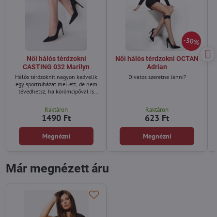
30%
Női hálós térdzokni
Női hálós térdzokni OCTAN
CASTING 032 Marilyn
Adrian
Hálós térdzoknit nagyon kedvelik
Divatos szeretne lenni?
egy sportruházat mellett, de nem
tévedhetsz, ha körömcipőval is
viseled.
Raktáron
Raktáron
1490 Ft
623 Ft
Megnézni
Megnézni
Már megnézett áru