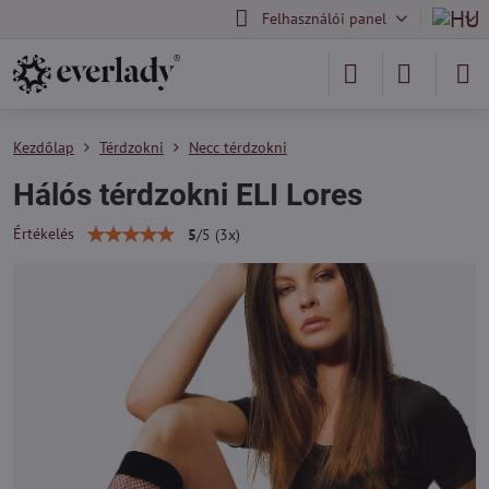
Felhasználói panel
Kezdőlap
Térdzokni
Necc térdzokni
Hálós térdzokni ELI Lores
Értékelés
5
/
5
(
3
x)