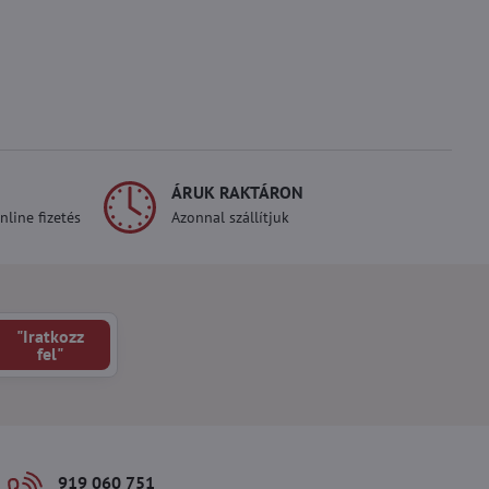
ÁRUK RAKTÁRON
line fizetés
Azonnal szállítjuk
"Iratkozz
fel"
919 060 751