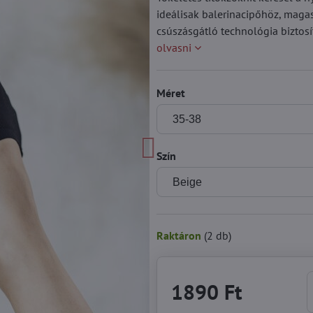
ideálisak balerinacipőhöz, magas
csúszásgátló technológia biztosí
olvasni
Méret
Szín
Raktáron
(
2
db)
1890 Ft