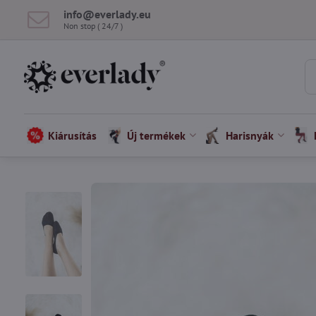
info​@everlady​.eu
Non stop ( 24/7 )
Kiárusítás
Új termékek
Harisnyák