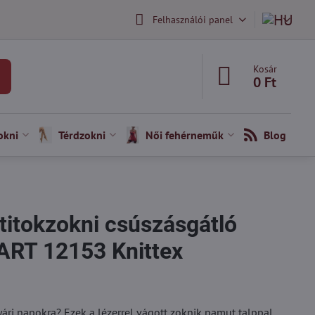
Felhasználói panel
Kosár
0 Ft
okni
Térdzokni
Női fehérneműk
Blog
 titokzokni csúszásgátló
 ART 12153 Knittex
nyári napokra? Ezek a lézerrel vágott zoknik pamut talppal