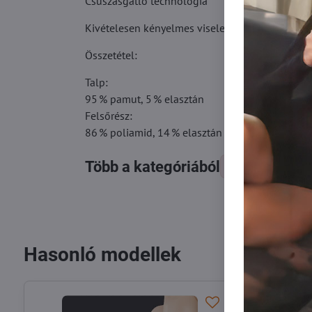
Csúszásgátló technológia
Kivételesen kényelmes viselet
Összetétel:
Talp:
95 % pamut, 5 % elasztán
Felsőrész:
86 % poliamid, 14 % elasztán
Több a kategóriából
Zokni
Ti
Hasonló modellek