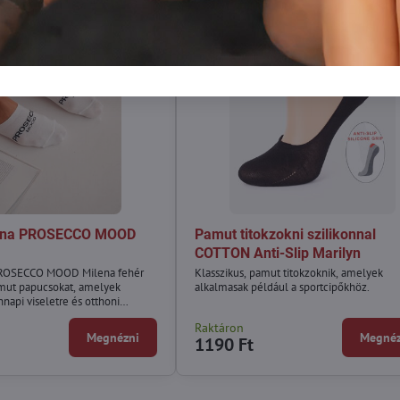
rina PROSECCO MOOD
Pamut titokzokni szilikonnal
COTTON Anti-Slip Marilyn
PROSECCO MOOD Milena fehér
Klasszikus, pamut titokzoknik, amelyek
amut papucsokat, amelyek
alkalmasak például a sportcipőkhöz.
napi viseletre és otthoni
sítanak. Ezek az elegáns
Raktáron
lemfelkeltő PROSECCO felirattal
Megnézni
Megnéz
1190 Ft
, ami eredeti megjelenést
.