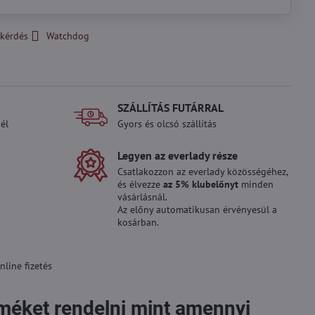
kérdés
Watchdog
SZÁLLÍTÁS FUTÁRRAL
él
Gyors és olcsó szállítás
Legyen az everlady része
Csatlakozzon az everlady közösségéhez,
és élvezze
az 5% klubelőnyt
minden
vásárlásnál.
Az előny automatikusan érvényesül a
kosárban.
line fizetés
rméket rendelni mint amennyi