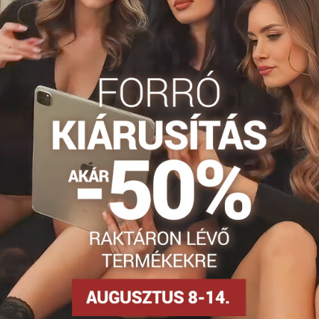
tokzokni
Dámske ťapky
Facebook
Twitter
Bluesky
Pinterest
Reddit
LinkedIn
WhatsApp
E-
mail