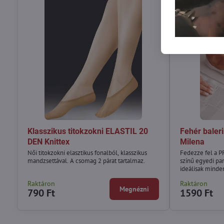
Klasszikus titokzokni ELASTIL 20
Fehér bale
DEN Knittex
Milena
Női titokzokni elasztikus fonalból, klasszikus
Fedezze fel a 
mandzsettával. A csomag 2 párat tartalmaz.
színű egyedi p
ideálisak minden
kényelmet bizto
Raktáron
Raktáron
balerinák figye
Megnézni
790 Ft
1590 Ft
vannak díszítve
kölcsönöz nekik