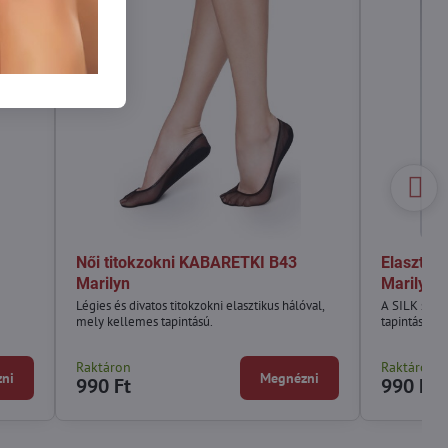
Női titokzokni KABARETKI B43
Elasztiku
Marilyn
Marilyn
Légies és divatos titokzokni elasztikus hálóval,
A SILK szili
mely kellemes tapintású.
tapintású.
Raktáron
Raktáron
ni
Megnézni
990 Ft
990 Ft