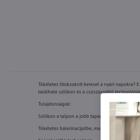
Tökéletes titokzoknit keresel a nyári napokra? 
található szilikon és a csúszásgátló technológi
Tulajdonságok:
Szilikon a talpon a jobb tapadásért
Tökéletes balerinacipőbe, magassarkúba vagy s