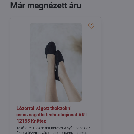
Már megnézett áru
Lézerrel vágott titokzokni
csúszásgátló technológiával ART
12153 Knittex
Tökéletes titokzoknit keresel a nyári napokra?
Ezek a lézerrel vágott zoknik pamut talppal