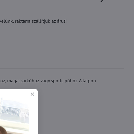
ünk, raktárra szállítjuk az árut!
őhöz, magassarkúhoz vagy sportcipőhöz. A talpon