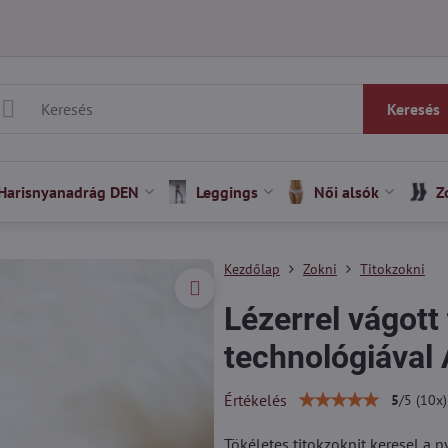
Keresés
Harisnyanadrág DEN
Leggings
Női alsók
Z
Kezdőlap
Zokni
Titokzokni
Lézerrel vágott
technológiával
Értékelés
5
/
5
(
10
x)
Tökéletes titokzoknit keresel a 