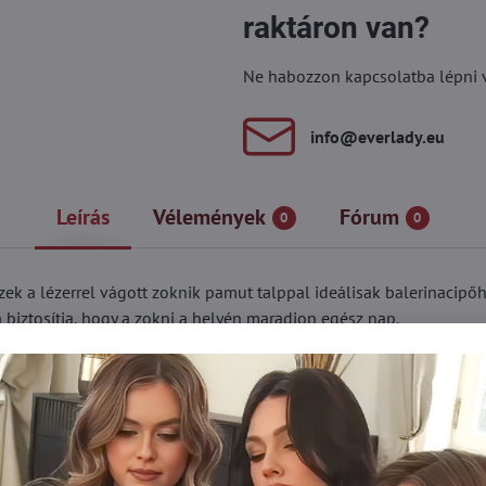
raktáron van?
Ne habozzon kapcsolatba lépni vel
info​@everlady​.eu
Leírás
Vélemények
Fórum
0
0
Ezek a lézerrel vágott zoknik pamut talppal ideálisak balerinacip
a biztosítja, hogy a zokni a helyén maradjon egész nap.
portcipőbe