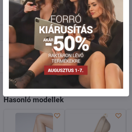
info​@everlady​.eu
Leírás
Vélemények
0
Fórum
0
Facebook
Twitter
Bluesky
Pinterest
Reddit
LinkedIn
WhatsApp
E-
mail
Hasonló modellek