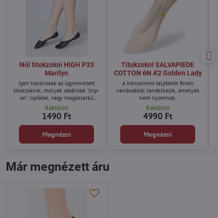
Női titokzokni HIGH P33
Titokzokni SALVAPIEDE
Marilyn
COTTON 6N A'2 Golden Lady
Igen hasznosak az úgynevezett
A kényelmes talpbetét finom
titokzoknik, melyek ideálisak "slip-
varrásokkal rendelkezik, amelyek
on" cipőkbe, vagy magassarkú
nem nyomnak.
cipőkbe is.
Raktáron
Raktáron
1490 Ft
4990 Ft
Megnézni
Megnézni
Már megnézett áru