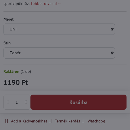
sportcipőkhöz.
Többet olvasni
Méret
Szín
Raktáron
(
1
db)
1190 Ft
Kosárba
Add a Kedvencekhez
Termék kérdés
Watchdog