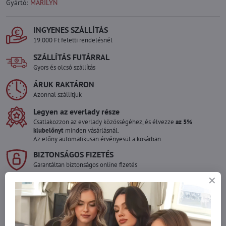
Gyártó:
MARILYN
INGYENES SZÁLLÍTÁS
19.000 Ft feletti rendelésnél
SZÁLLÍTÁS FUTÁRRAL
Gyors és olcsó szállítás
ÁRUK RAKTÁRON
Azonnal szállítjuk
Legyen az everlady része
Csatlakozzon az everlady közösségéhez, és élvezze
az 5%
klubelőnyt
minden vásárlásnál.
Az előny automatikusan érvényesül a kosárban.
BIZTONSÁGOS FIZETÉS
Garantáltan biztonságos online fizetés
Szeretne több terméket rendelni mint
amennyi raktáron van?
Ne habozzon kapcsolatba lépni velünk, raktárra szállítjuk az árut!