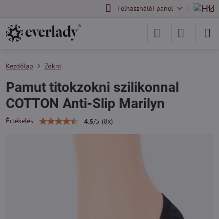
Felhasználói panel
Kezdőlap
Zokni
Pamut titokzokni szilikonnal
COTTON Anti-Slip Marilyn
Értékelés
4.5
/
5
(
8
x)