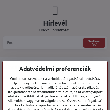
Hírlevél
Hírlevél "beiratkozás":
"Iratkozz
fel"
Minden a vásárlásról
Adatvédelmi preferenciák
Megrendelések
Cookie-kat használunk a weboldal látogatásának javítására,
teljesítményének elemzésére és a használattal kapcsolatos
adatok gyűjtésére. Harmadik féltől származó eszközöket és
Kategóriák
szolgáltatásokat használhatunk erre a célra, és az összegyűjtött
adatokat továbbíthatjuk partnereinknek az EU-ban, az Egyesült
Államokban vagy más országokban. Az „Összes süti elfogadása"
919 060 751
gombra kattintva kifejezi hozzájárulását az adatkezeléshez. Az
Hétfő - Péntek: 09:00 - 15:00 hod.
alábbiakban részletes információkat találhat, vagy módosíthatja