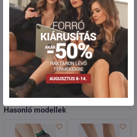
Ne habozzon kapcsolatba lépni velünk, raktárra szállítjuk az árut!
info​@everlady​.eu
Leírás
Vélemények
0
Fórum
0
Facebook
Twitter
Bluesky
Pinterest
Reddit
LinkedIn
WhatsApp
E-
mail
Hasonló modellek