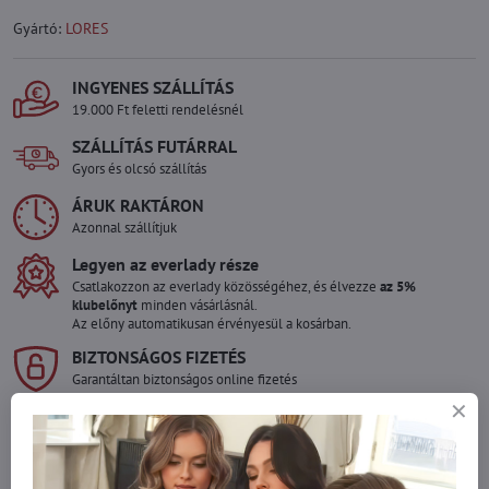
Gyártó:
LORES
INGYENES SZÁLLÍTÁS
19.000 Ft feletti rendelésnél
SZÁLLÍTÁS FUTÁRRAL
Gyors és olcsó szállítás
ÁRUK RAKTÁRON
Azonnal szállítjuk
Legyen az everlady része
Csatlakozzon az everlady közösségéhez, és élvezze
az 5%
klubelőnyt
minden vásárlásnál.
Az előny automatikusan érvényesül a kosárban.
BIZTONSÁGOS FIZETÉS
Garantáltan biztonságos online fizetés
Szeretne több terméket rendelni mint
amennyi raktáron van?