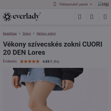
Felhasználói panel
Kezdőlap
Zokni
Nejlon zokni
Vékony szívecskés zokni CUORI
20 DEN Lores
Értékelés
4.89
/
5
(
9
x)