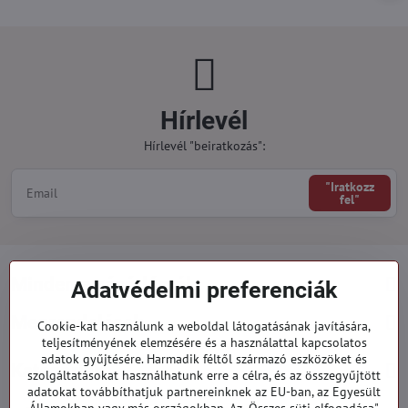
Hírlevél
Hírlevél "beiratkozás":
"Iratkozz
fel"
Minden a vásárlásról
Adatvédelmi preferenciák
Megrendelések
Cookie-kat használunk a weboldal látogatásának javítására,
teljesítményének elemzésére és a használattal kapcsolatos
adatok gyűjtésére. Harmadik féltől származó eszközöket és
Kategóriák
szolgáltatásokat használhatunk erre a célra, és az összegyűjtött
adatokat továbbíthatjuk partnereinknek az EU-ban, az Egyesült