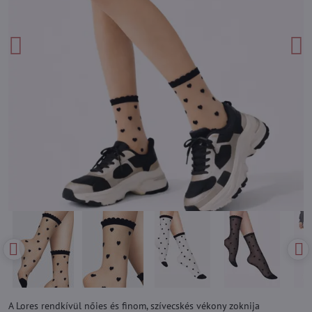
A Lores rendkívül nőies és finom, szívecskés vékony zoknija