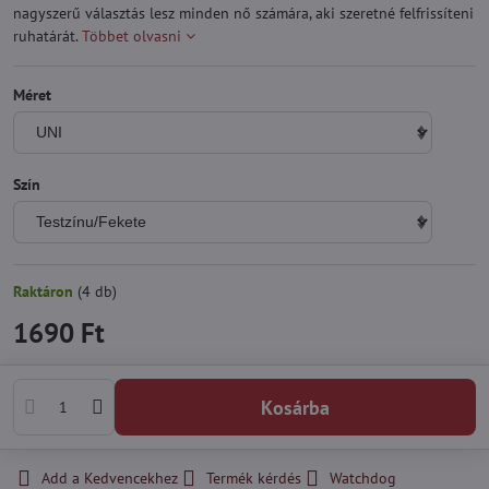
nagyszerű választás lesz minden nő számára, aki szeretné felfrissíteni
ruhatárát.
Többet olvasni
Méret
Szín
Raktáron
(
4
db)
1690 Ft
Kosárba
Add a Kedvencekhez
Termék kérdés
Watchdog