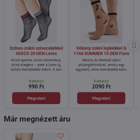
Színes zokni szívecskékkel
Vékony zokni lepkékkel G
GIOCO 20 DEN Lores
1166 SUMMER 15 DEN Fiore
Kicsit sportos, kicsit romantikus,
Vékony és áttetsző zokni
S
kicsit elegáns – ezek a Lores új,
pillangómintával, amely egy
színes mandzsettái zoknii. A szív
egyszerű, sima mandzsetta körül
alakú minta, a puha anyag és a
helyezkedik el, és a boka közelében
színes mandzsetta azt jelenti, hogy
látható. Jól passzol minden tavaszi
Raktáron
Raktáron
ez a modell sokféle stílussal
és nyári cipőhöz.
990 Ft
2090 Ft
kombinálható – a sportostól a
különleges alkalmakra valókig.
Megnézni
Megnézni
Már megnézett áru