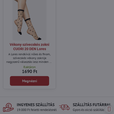
Vékony szívecskés zokni
CUORI 20 DEN Lores
A Lores rendkívül nőies és finom,
szívecskés vékony zoknija
nagyszerű választás lesz minden nő
számára, aki szeretné felfrissíteni
Raktáron
ruhatárát.
1690 Ft
Megnézni
INGYENES SZÁLLÍTÁS
SZÁLLÍTÁS FUTÁRRAL
19.000 Ft feletti rendelésnél
Gyors és olcsó szállítás