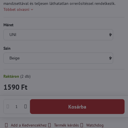
mandzsettával és teljesen láthatatlan orrerősítéssel rendelkezik.
Többet olvasni
Méret
Szín
Raktáron
(
2
db)
1590 Ft
Kosárba
Add a Kedvencekhez
Termék kérdés
Watchdog