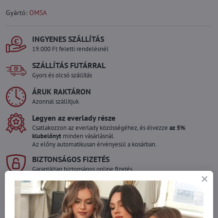
Gyártó:
OMSA
INGYENES SZÁLLÍTÁS
19.000 Ft feletti rendelésnél
SZÁLLÍTÁS FUTÁRRAL
Gyors és olcsó szállítás
ÁRUK RAKTÁRON
Azonnal szállítjuk
Legyen az everlady része
Csatlakozzon az everlady közösségéhez, és élvezze
az 5%
klubelőnyt
minden vásárlásnál.
Az előny automatikusan érvényesül a kosárban.
BIZTONSÁGOS FIZETÉS
Garantáltan biztonságos online fizetés
Szeretne több terméket rendelni mint
amennyi raktáron van?