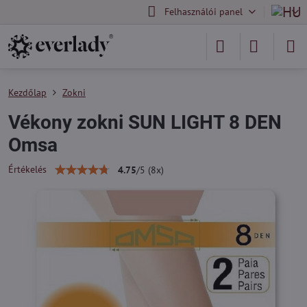
Felhasználói panel
Kezdőlap
Zokni
Vékony zokni SUN LIGHT 8 DEN
Omsa
Értékelés
4.75
/
5
(
8
x)