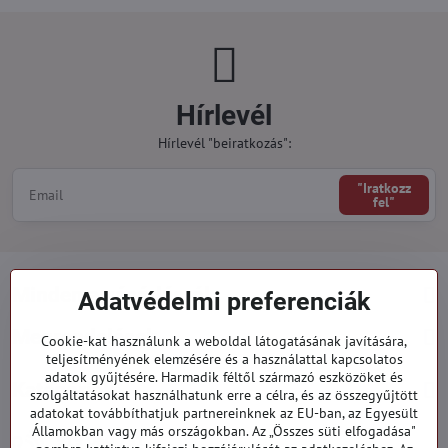
Hírlevél
Hírlevél "beiratkozás":
"Iratkozz
fel"
Minden a vásárlásról
Adatvédelmi preferenciák
Megrendelések
Cookie-kat használunk a weboldal látogatásának javítására,
teljesítményének elemzésére és a használattal kapcsolatos
adatok gyűjtésére. Harmadik féltől származó eszközöket és
Kategóriák
szolgáltatásokat használhatunk erre a célra, és az összegyűjtött
adatokat továbbíthatjuk partnereinknek az EU-ban, az Egyesült
Államokban vagy más országokban. Az „Összes süti elfogadása"
919 060 751