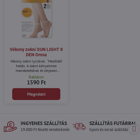
Vékony zokni SUN LIGHT 8
DEN Omsa
Vékony zokni lycrával. "Mezítláb"
hatás. A zokni kényelmes
mandzsettával és teljesen
láthatatlan orrerősítéssel
Raktáron
rendelkezik.
1590 Ft
Megnézni
INGYENES SZÁLLÍTÁS
SZÁLLÍTÁS FUTÁRRAL
19.000 Ft feletti rendelésnél
Gyors és olcsó szállítás