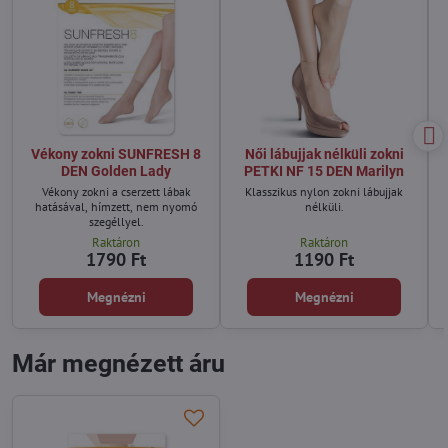
Vékony zokni SUNFRESH 8
Női lábujjak nélküli zokni
DEN Golden Lady
PETKI NF 15 DEN Marilyn
Vékony zokni a cserzett lábak
Klasszikus nylon zokni lábujjak
hatásával, hímzett, nem nyomó
nélküli.
szegéllyel.
Raktáron
Raktáron
1790 Ft
1190 Ft
Megnézni
Megnézni
Már megnézett áru