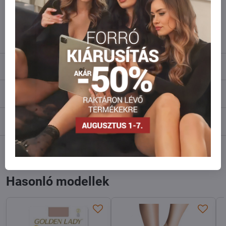
Ne habozzon kapcsolatba lépni velünk, raktárra szállítjuk az árut!
info​@everlady​.eu
Leírás
Vélemények
0
Fórum
0
Facebook
Twitter
Bluesky
Pinterest
Reddit
LinkedIn
WhatsApp
E-
mail
Hasonló modellek