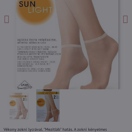
Vékony zokni lycrával. "Mezítláb" hatás. A zokni kényelmes