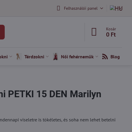
Felhasználói panel
Kosár
0 Ft
okni
Térdzokni
Női fehérneműk
Blog
ni PETKI 15 DEN Marilyn
ndennapi viseletre is tökéletes, és soha nem lehet betelni