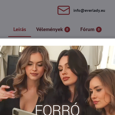
info​@everlady​.eu
Leírás
Vélemények
Fórum
0
0
letre is tökéletes, és soha nem lehet betelni belőlük. A puha or
jlon zokni
Silonkové ponožky
Zdravotné ponožky