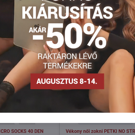
Facebook
Twitter
Bluesky
Pinterest
Reddit
LinkedIn
WhatsApp
E-
mail
MICRO SOCKS 40 DEN
Vékony női zokni PETKI NO ST