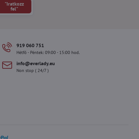
"Iratkozz
fel"
919 060 751
Hétfő - Péntek: 09:00 - 15:00 hod.
info​@everlady​.eu
Non stop ( 24/7 )