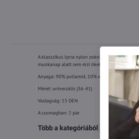
A klasszikus lycra nylon zokni mindennapi vise
munkanap alatt sem érzi őket a lábán.
Anyaga: 90% poliamid, 10% elasztán
Méret: univerzális (36-41)
Vastagság: 15 DEN
A csomagban: 2 pár
Több a kategóriából
Zokni
Ne