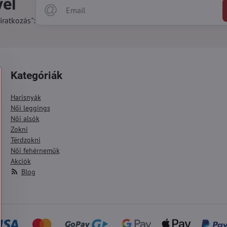
vél
iratkozás":
Kategóriák
Harisnyák
Női leggings
Női alsók
Zokni
Térdzokni
Női fehérneműk
Akciók
Blog