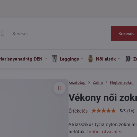
Keresés
Harisnyanadrág DEN
Leggings
Női alsók
Z
Kezdőlap
Zokni
Nejlon zokni
Vékony női zok
Értékelés
5
/
5
(
1
x)
A klasszikus lycra nylon zokni mi
belőlük.
Többet olvasni