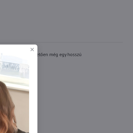
vosi guminak köszönhetően még egy hosszú