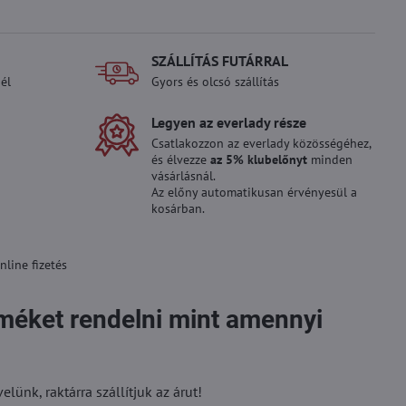
SZÁLLÍTÁS FUTÁRRAL
él
Gyors és olcsó szállítás
Legyen az everlady része
Csatlakozzon az everlady közösségéhez,
és élvezze
az 5% klubelőnyt
minden
vásárlásnál.
Az előny automatikusan érvényesül a
kosárban.
line fizetés
rméket rendelni mint amennyi
ünk, raktárra szállítjuk az árut!