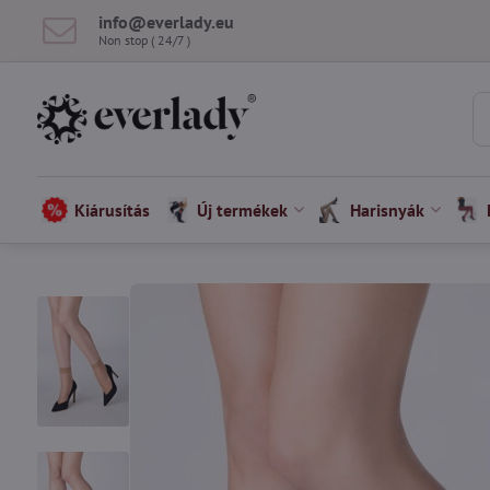
info​@everlady​.eu
Non stop ( 24/7 )
Kiárusítás
Új termékek
Harisnyák