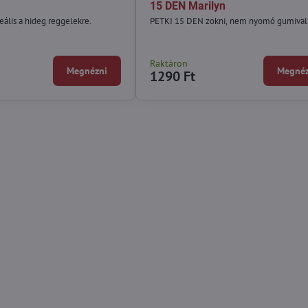
15 DEN Marilyn
eális a hideg reggelekre.
PETKI 15 DEN zokni, nem nyomó gumival
Raktáron
Megnézni
Megnéz
1290 Ft