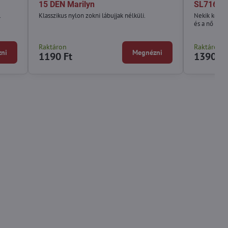
15 DEN Marilyn
SL716 Ma
.
Klasszikus nylon zokni lábujjak nélküli.
Nekik köszö
és a nő kén
Raktáron
Raktáron
ni
Megnézni
1190 Ft
1390 Ft