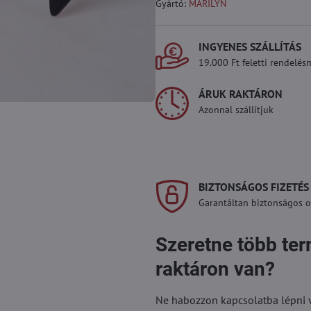
Gyártó:
MARILYN
INGYENES SZÁLLÍTÁS
19.000 Ft feletti rendelésn
ÁRUK RAKTÁRON
Azonnal szállítjuk
BIZTONSÁGOS FIZETÉS
Garantáltan biztonságos on
Szeretne több te
raktáron van?
Ne habozzon kapcsolatba lépni vel