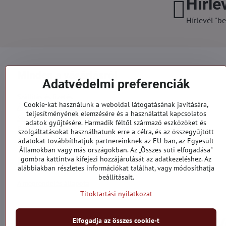
Hírle
Hírlevél "be
Minden a vásárlásról
Adatvédelmi preferenciák
Szállítás és fizetés
Cookie-kat használunk a weboldal látogatásának javítására,
Általános szerződési feltételek
teljesítményének elemzésére és a használattal kapcsolatos
Személyes adatok védelme
adatok gyűjtésére. Harmadik féltől származó eszközöket és
Reklamációs űrlap
szolgáltatásokat használhatunk erre a célra, és az összegyűjtött
Kapcsolatt
adatokat továbbíthatjuk partnereinknek az EU-ban, az Egyesült
Államokban vagy más országokban. Az „Összes süti elfogadása"
gombra kattintva kifejezi hozzájárulását az adatkezeléshez. Az
Megrendelések
alábbiakban részletes információkat találhat, vagy módosíthatja
beállításait.
A megrendelés állapota
Titoktartási nyilatkozat
Elfogadja az összes cookie-t