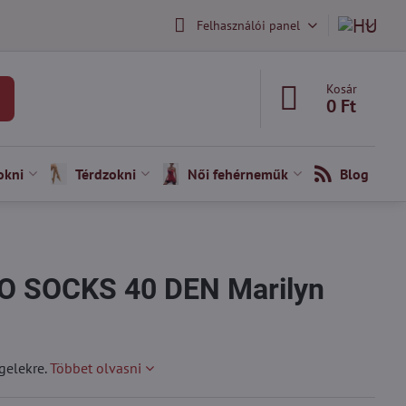
Felhasználói panel
Kosár
0 Ft
okni
Térdzokni
Női fehérneműk
Blog
RO SOCKS 40 DEN Marilyn
ggelekre.
Többet olvasni