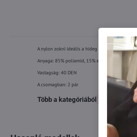
A nylon zokni ideális a hideg reggelekre. A zok
Anyaga: 85% poliamid, 15% elasztán
Vastagság: 40 DEN
A csomagban: 2 pár
Több a kategóriából
Zokni
Ne