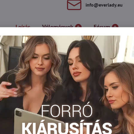
info​@everlady​.eu
Leírás
Vélemények
Fórum
0
0
nik átlátszatlanok és kiváló minőségű anyagból készültek, így hoss
jlon zokni
Silonkové ponožky
Facebook
Twitter
Bluesky
Pinterest
Reddit
LinkedIn
WhatsApp
E-
mail