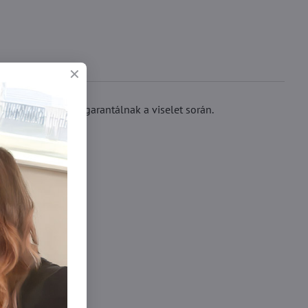
zabb élettartamot garantálnak a viselet során.