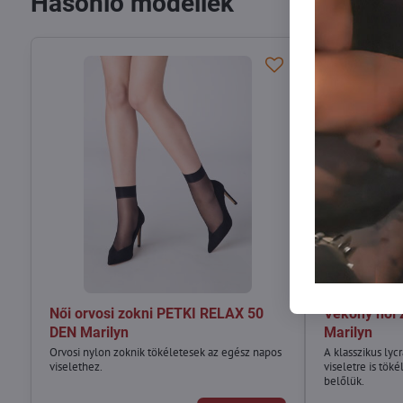
Hasonló modellek
Női orvosi zokni PETKI RELAX 50
Vékony női 
DEN Marilyn
Marilyn
Orvosi nylon zoknik tökéletesek az egész napos
A klasszikus ly
viselethez.
viseletre is tök
belőlük.