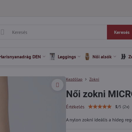
Keresés
Harisnyanadrág DEN
Leggings
Női alsók
Z
Kezdőlap
Zokni
Női zokni MIC
Értékelés
5
/
5
(
2
x)
A nylon zokni ideális a hideg re