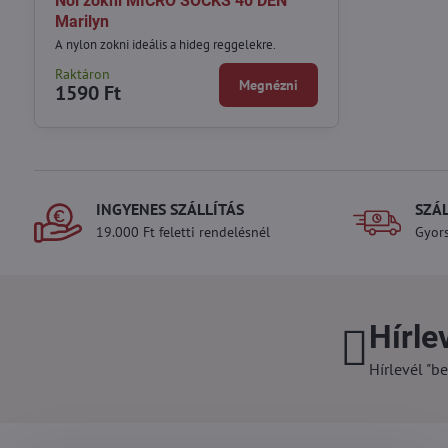
Női zokni MICRO SOCKS 40 DEN
Marilyn
A nylon zokni ideális a hideg reggelekre.
Raktáron
Megnézni
1590 Ft
INGYENES SZÁLLÍTÁS
SZÁ
19.000 Ft feletti rendelésnél
Gyors
Hírle
Hírlevél "be