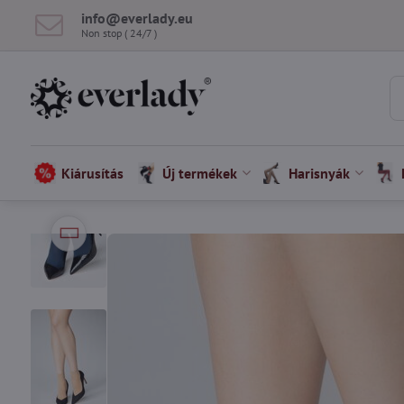
info​@everlady​.eu
Non stop ( 24/7 )
Kiárusítás
Új termékek
Harisnyák