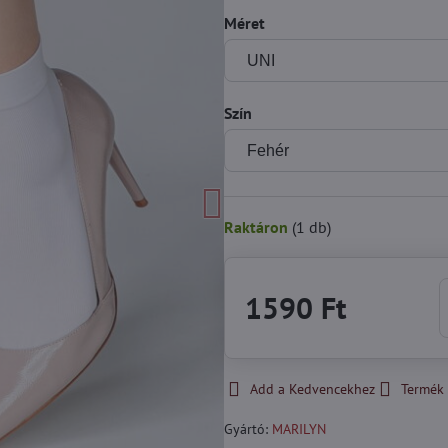
Méret
Szín
Raktáron
(
1
db)
1590 Ft
Add a Kedvencekhez
Termék 
Gyártó:
MARILYN