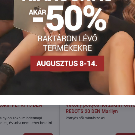
zokni PETKI 15 DEN
Vékony pöttyös női zokni FORT
REDOTS 20 DEN Marilyn
cra nylon zokni mindennapi
Pöttyös női mintás zokni.
életes, és soha nem lehet betelni