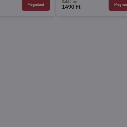
Raktáron
Megnézni
Megnéz
1490 Ft