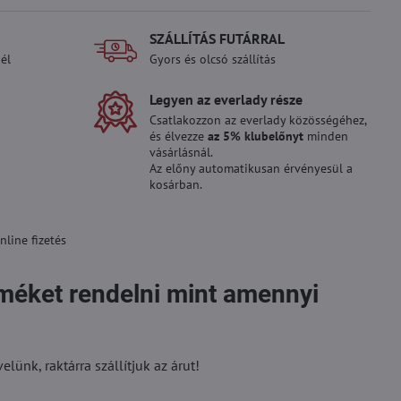
SZÁLLÍTÁS FUTÁRRAL
él
Gyors és olcsó szállítás
Legyen az everlady része
Csatlakozzon az everlady közösségéhez,
és élvezze
az 5% klubelőnyt
minden
vásárlásnál.
Az előny automatikusan érvényesül a
kosárban.
line fizetés
rméket rendelni mint amennyi
ünk, raktárra szállítjuk az árut!