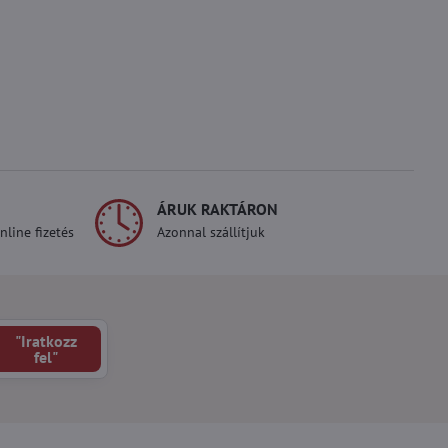
ÁRUK RAKTÁRON
line fizetés
Azonnal szállítjuk
"Iratkozz
fel"