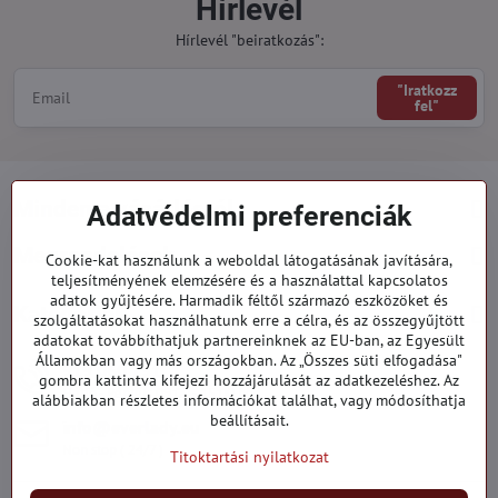
Hírlevél
Hírlevél "beiratkozás":
"Iratkozz
fel"
Minden a vásárlásról
Adatvédelmi preferenciák
Megrendelések
Cookie-kat használunk a weboldal látogatásának javítására,
teljesítményének elemzésére és a használattal kapcsolatos
adatok gyűjtésére. Harmadik féltől származó eszközöket és
Kategóriák
szolgáltatásokat használhatunk erre a célra, és az összegyűjtött
adatokat továbbíthatjuk partnereinknek az EU-ban, az Egyesült
Államokban vagy más országokban. Az „Összes süti elfogadása"
919 060 751
gombra kattintva kifejezi hozzájárulását az adatkezeléshez. Az
Hétfő - Péntek: 09:00 - 15:00 hod.
alábbiakban részletes információkat találhat, vagy módosíthatja
beállításait.
info​@everlady​.eu
Non stop ( 24/7 )
Titoktartási nyilatkozat