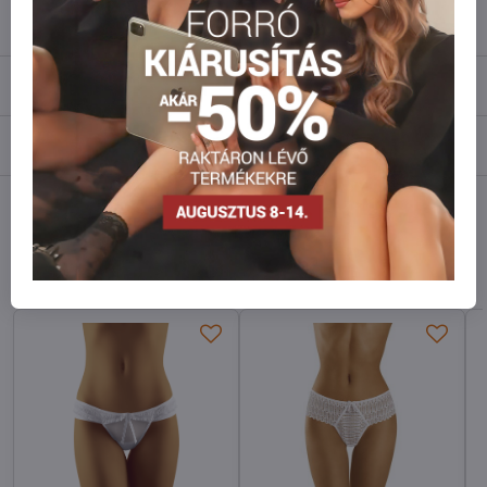
Leírás
Vélemények
0
Fórum
0
Facebook
Twitter
Bluesky
Pinterest
Reddit
LinkedIn
WhatsApp
E-
mail
Hasonló modellek