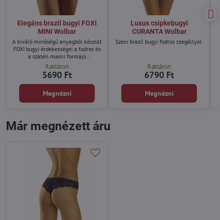
Elegáns brazil bugyi FOXI
Luxus csipkebugyi
MINI Wolbar
CURANTA Wolbar
A kiváló minőségű anyagból készült
Szexi brazil bugyi fodros szegéllyel.
FOXI bugyi érdekességei a fodros és
a szatén masni formájú
díszítésükben.
Raktáron
Raktáron
5690 Ft
6790 Ft
Megnézni
Megnézni
Már megnézett áru