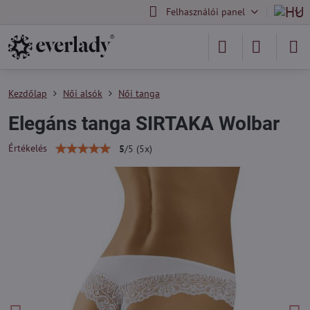
Felhasználói panel
Kezdőlap
Női alsók
Női tanga
Elegáns tanga SIRTAKA Wolbar
Értékelés
5
/
5
(
5
x)