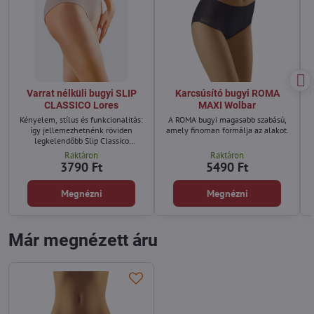
Varrat nélküli bugyi SLIP
Karcsúsító bugyi ROMA
CLASSICO Lores
MAXI Wolbar
Kényelem, stílus és funkcionalitás:
A ROMA bugyi magasabb szabású,
így jellemezhetnénk röviden
amely finoman formálja az alakot.
legkelendőbb Slip Classico
alsónadrágjainkat.
Raktáron
Raktáron
3790 Ft
5490 Ft
Megnézni
Megnézni
Már megnézett áru