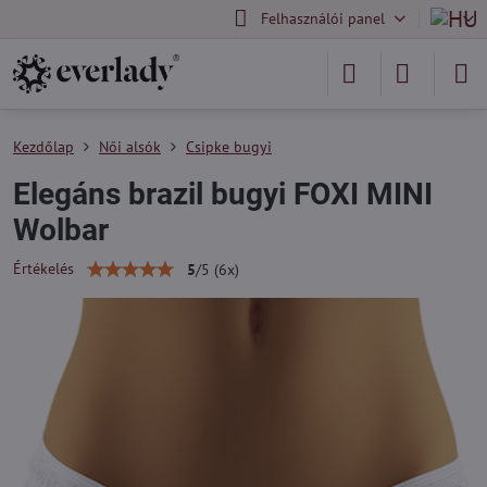
Felhasználói panel
Kezdőlap
Női alsók
Csipke bugyi
Elegáns brazil bugyi FOXI MINI
Wolbar
Értékelés
5
/
5
(
6
x)