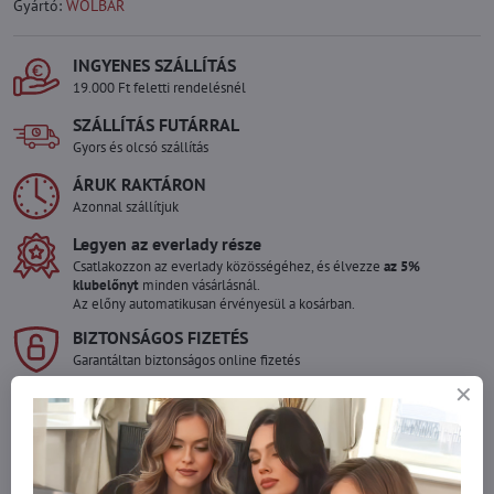
Gyártó:
WOLBAR
INGYENES SZÁLLÍTÁS
19.000 Ft feletti rendelésnél
SZÁLLÍTÁS FUTÁRRAL
Gyors és olcsó szállítás
ÁRUK RAKTÁRON
Azonnal szállítjuk
Legyen az everlady része
Csatlakozzon az everlady közösségéhez, és élvezze
az 5%
klubelőnyt
minden vásárlásnál.
Az előny automatikusan érvényesül a kosárban.
BIZTONSÁGOS FIZETÉS
Garantáltan biztonságos online fizetés
Szeretne több terméket rendelni mint
amennyi raktáron van?
Ne habozzon kapcsolatba lépni velünk, raktárra szállítjuk az árut!