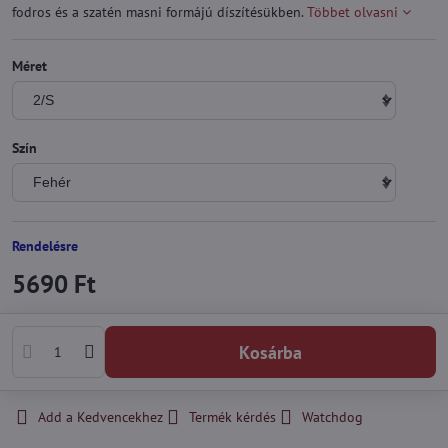
fodros és a szatén masni formájú díszítésükben.
Többet olvasni
Méret
Szín
Rendelésre
5690 Ft
Kosárba
Add a Kedvencekhez
Termék kérdés
Watchdog