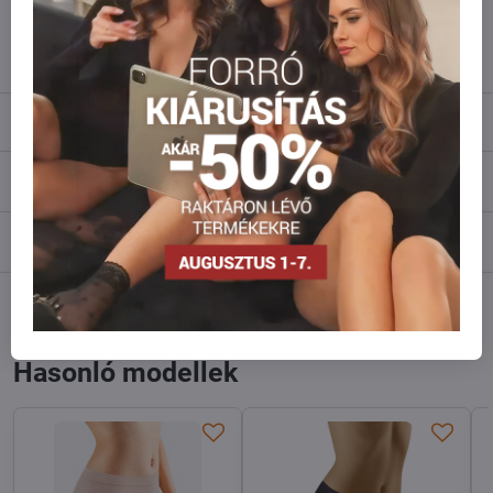
info​@everlady​.eu
Leírás
Vélemények
0
Fórum
0
Facebook
Twitter
Bluesky
Pinterest
Reddit
LinkedIn
WhatsApp
E-
mail
Hasonló modellek