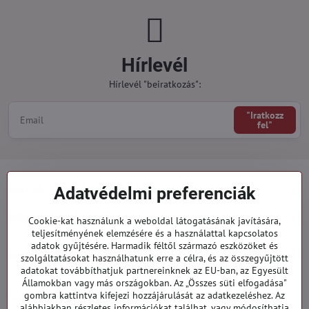
Hírlevél
Hírlevél "beiratkozás":
"Iratkozz
fel"
Minden a vásárlásról
Adatvédelmi preferenciák
Megrendelések
Cookie-kat használunk a weboldal látogatásának javítására,
teljesítményének elemzésére és a használattal kapcsolatos
adatok gyűjtésére. Harmadik féltől származó eszközöket és
Kategóriák
szolgáltatásokat használhatunk erre a célra, és az összegyűjtött
adatokat továbbíthatjuk partnereinknek az EU-ban, az Egyesült
Államokban vagy más országokban. Az „Összes süti elfogadása"
919 060 751
gombra kattintva kifejezi hozzájárulását az adatkezeléshez. Az
Hétfő - Péntek: 09:00 - 15:00 hod.
alábbiakban részletes információkat találhat, vagy módosíthatja