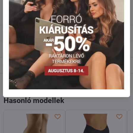
info​@everlady​.eu
Leírás
Vélemények
0
Fórum
0
Facebook
Twitter
Bluesky
Pinterest
Reddit
LinkedIn
WhatsApp
E-
mail
Hasonló modellek