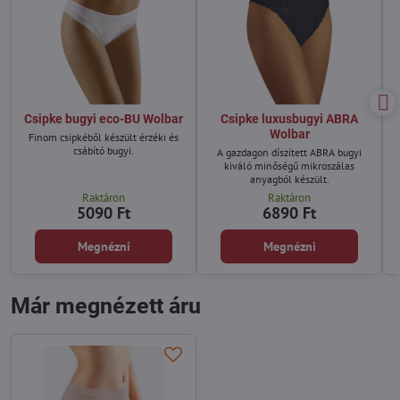
Csipke bugyi eco-BU Wolbar
Csipke luxusbugyi ABRA
Wolbar
Finom csipkéből készült érzéki és
csábító bugyi.
A gazdagon díszített ABRA bugyi
kiváló minőségű mikroszálas
anyagból készült.
Raktáron
Raktáron
5090 Ft
6890 Ft
Megnézni
Megnézni
Már megnézett áru