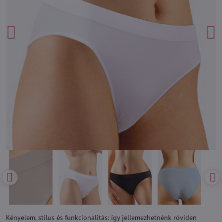
Kényelem, stílus és funkcionalitás: így jellemezhetnénk röviden