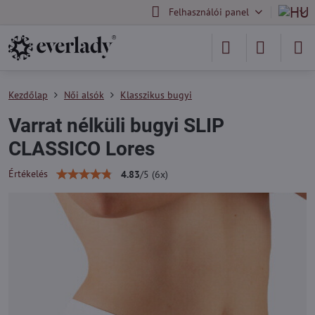
Felhasználói panel
Kezdőlap
Női alsók
Klasszikus bugyi
Varrat nélküli bugyi SLIP
CLASSICO Lores
Értékelés
4.83
/
5
(
6
x)