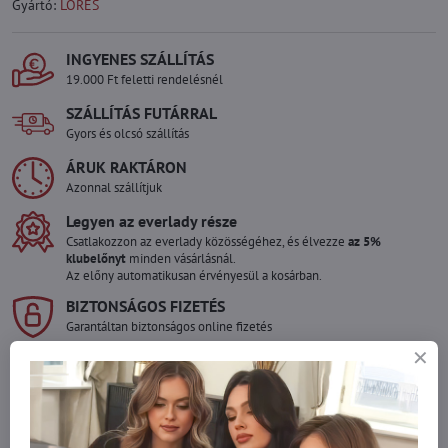
Gyártó:
LORES
INGYENES SZÁLLÍTÁS
19.000 Ft feletti rendelésnél
SZÁLLÍTÁS FUTÁRRAL
Gyors és olcsó szállítás
ÁRUK RAKTÁRON
Azonnal szállítjuk
Legyen az everlady része
Csatlakozzon az everlady közösségéhez, és élvezze
az 5%
klubelőnyt
minden vásárlásnál.
Az előny automatikusan érvényesül a kosárban.
BIZTONSÁGOS FIZETÉS
Garantáltan biztonságos online fizetés
Szeretne több terméket rendelni mint
amennyi raktáron van?
Ne habozzon kapcsolatba lépni velünk, raktárra szállítjuk az árut!