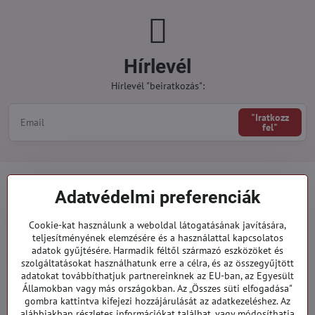
Hírlevél
Hírlevél "beiratkozás":
"Iratkozz
fel"
Minden a vásárlásról
Adatvédelmi preferenciák
Megrendelések
Cookie-kat használunk a weboldal látogatásának javítására,
teljesítményének elemzésére és a használattal kapcsolatos
adatok gyűjtésére. Harmadik féltől származó eszközöket és
Kategóriák
szolgáltatásokat használhatunk erre a célra, és az összegyűjtött
adatokat továbbíthatjuk partnereinknek az EU-ban, az Egyesült
Államokban vagy más országokban. Az „Összes süti elfogadása"
919 060 751
gombra kattintva kifejezi hozzájárulását az adatkezeléshez. Az
Hétfő - Péntek: 09:00 - 15:00 hod.
alábbiakban részletes információkat találhat, vagy módosíthatja