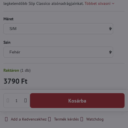
legkelendőbb Slip Classico alsónadrágjainkat.
Többet olvasni
Méret
Szín
Raktáron
(
1
db)
3790 Ft
Kosárba
Add a Kedvencekhez
Termék kérdés
Watchdog