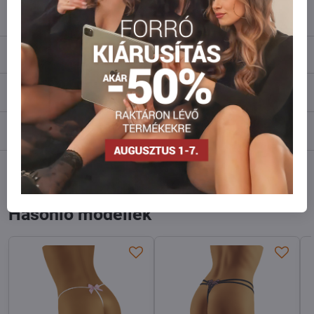
info​@everlady​.eu
Leírás
Vélemények
0
Fórum
0
Facebook
Twitter
Bluesky
Pinterest
Reddit
LinkedIn
WhatsApp
E-
mail
Hasonló modellek