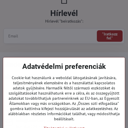
Hírlevél
Hírlevél "beiratkozás":
"Iratkozz
fel"
Minden a vásárlásról
Adatvédelmi preferenciák
Megrendelések
Cookie-kat használunk a weboldal látogatásának javítására,
teljesítményének elemzésére és a használattal kapcsolatos
adatok gyűjtésére. Harmadik féltől származó eszközöket és
Kategóriák
szolgáltatásokat használhatunk erre a célra, és az összegyűjtött
adatokat továbbíthatjuk partnereinknek az EU-ban, az Egyesült
Államokban vagy más országokban. Az „Összes süti elfogadása"
919 060 751
gombra kattintva kifejezi hozzájárulását az adatkezeléshez. Az
Hétfő - Péntek: 09:00 - 15:00 hod.
alábbiakban részletes információkat találhat, vagy módosíthatja
beállításait.
info​@everlady​.eu
Non stop ( 24/7 )