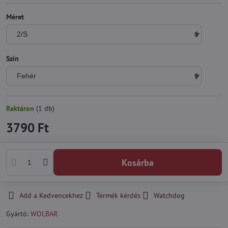
Méret
Szín
Raktáron
(
1
db)
3790 Ft
Kosárba
Add a Kedvencekhez
Termék kérdés
Watchdog
Gyártó:
WOLBAR