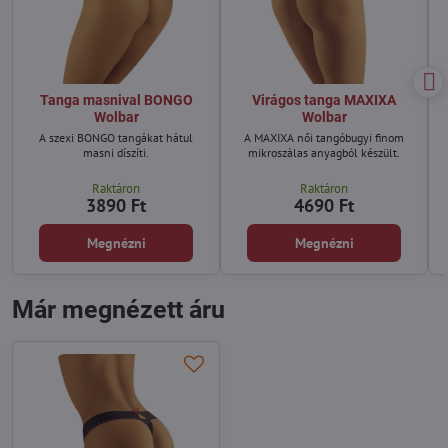
Tanga masnival BONGO
Virágos tanga MAXIXA
Wolbar
Wolbar
A szexi BONGO tangákat hátul
A MAXIXA női tangóbugyi finom
K
masni díszíti.
mikroszálas anyagból készült.
Raktáron
Raktáron
3890 Ft
4690 Ft
Megnézni
Megnézni
Már megnézett áru