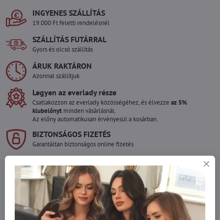
INGYENES SZÁLLÍTÁS
19.000 Ft feletti rendelésnél
SZÁLLÍTÁS FUTÁRRAL
Gyors és olcsó szállítás
ÁRUK RAKTÁRON
Azonnal szállítjuk
Legyen az everlady része
Csatlakozzon az everlady közösségéhez, és élvezze
az 5%
klubelőnyt
minden vásárlásnál.
Az előny automatikusan érvényesül a kosárban.
BIZTONSÁGOS FIZETÉS
Garantáltan biztonságos online fizetés
Szeretne több terméket rendelni mint
amennyi raktáron van?
Ne habozzon kapcsolatba lépni velünk, raktárra szállítjuk az árut!