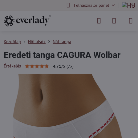
Felhasználói panel
Kezdőlap
Női alsók
Női tanga
Eredeti tanga CAGURA Wolbar
Értékelés
4.71
/
5
(
7
x)