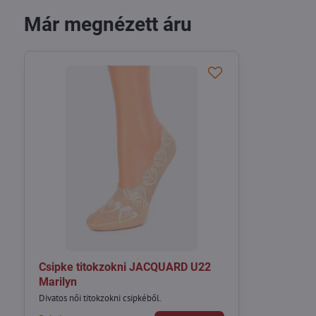
Már megnézett áru
Csipke titokzokni JACQUARD U22
Marilyn
Divatos női titokzokni csipkéből.