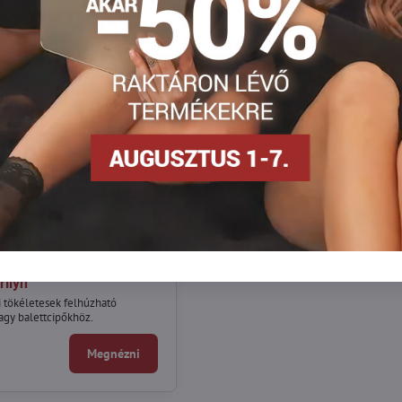
hullámos szegéllyel K21
rilyn
i tökéletesek felhúzható
agy balettcipőkhöz.
Megnézni