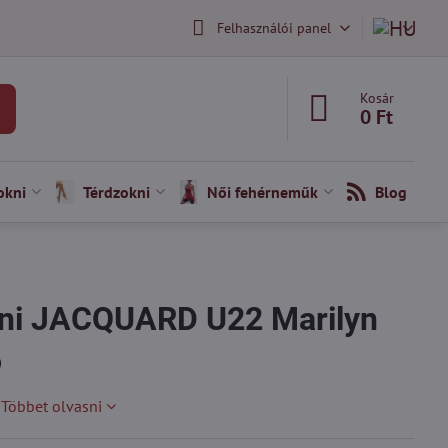
Felhasználói panel
Kosár
0 Ft
okni
Térdzokni
Női fehérneműk
Blog
kni JACQUARD U22 Marilyn
)
.
Többet olvasni