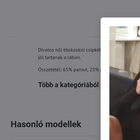
Divatos női titokzokni csipkéből. Sima, pamut a
jól tartanak a lábon.
Összetétel: 65% pamut, 25% poliamid, 10% ela
Több a kategóriából
Zokni
Ti
Hasonló modellek