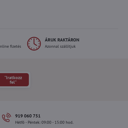
ÁRUK RAKTÁRON
line fizetés
Azonnal szállítjuk
"Iratkozz
fel"
919 060 751
Hétfő - Péntek: 09:00 - 15:00 hod.