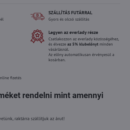
SZÁLLÍTÁS FUTÁRRAL
él
Gyors és olcsó szállítás
Legyen az everlady része
Csatlakozzon az everlady közösségéhez,
és élvezze
az 5% klubelőnyt
minden
vásárlásnál.
Az előny automatikusan érvényesül a
kosárban.
line fizetés
rméket rendelni mint amennyi
ünk, raktárra szállítjuk az árut!