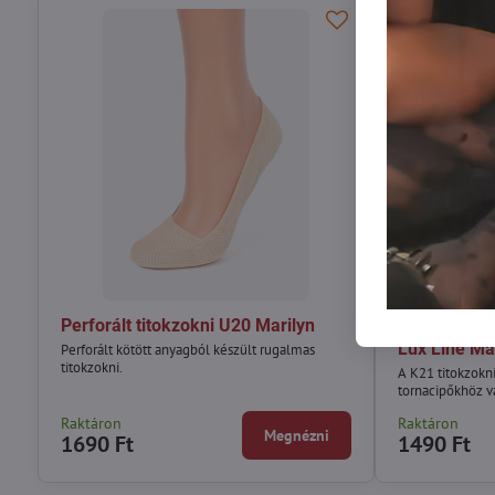
Perforált titokzokni U20 Marilyn
Titokzokni 
Lux Line Ma
Perforált kötött anyagból készült rugalmas
titokzokni.
A K21 titokzokn
tornacipőkhöz v
Raktáron
Raktáron
Megnézni
1690 Ft
1490 Ft