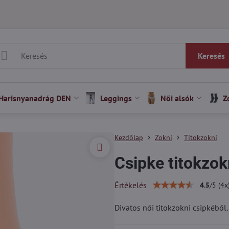
Keresés
Harisnyanadrág DEN
Leggings
Női alsók
Z
Kezdőlap
Zokni
Titokzokni
Csipke titokzo
Értékelés
4.5
/
5
(
4
x
Divatos női titokzokni csipkéből