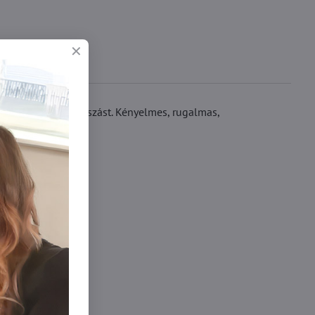
egakadályozza a csúszást. Kényelmes, rugalmas,