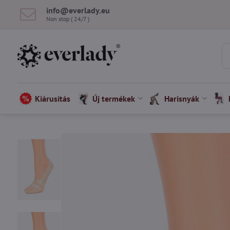
info​@everlady​.eu
Non stop ( 24/7 )
Kiárusítás
Új termékek
Harisnyák