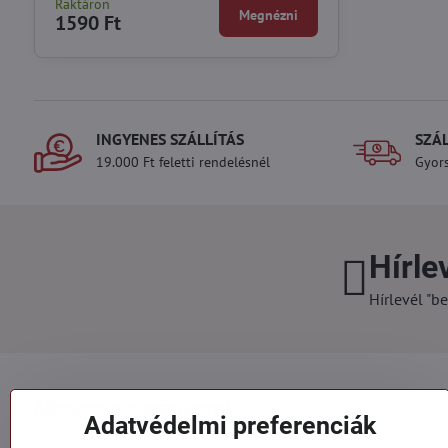
Raktáron
Megnézni
1590 Ft
INGYENES SZÁLLÍTÁS
SZÁ
19.000 Ft feletti rendelésnél
Gyors
Hírle
Hírlevél "be
Minden a vásárlásról
Adatvédelmi preferenciák