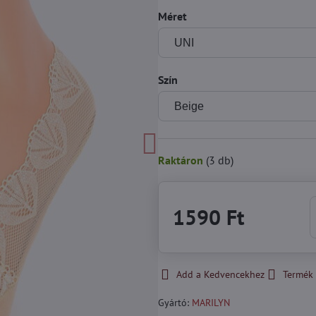
Méret
Szín
Raktáron
(
3
db)
1590 Ft
Add a Kedvencekhez
Termék 
Gyártó:
MARILYN