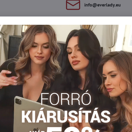
info​@everlady​.eu
Leírás
Vélemények
Fórum
0
0
lsó részük van. A belső szélükön szilikon csík található, amely m
sztán
tokzokni
Dámske ťapky
Facebook
Twitter
Bluesky
Pinterest
Reddit
LinkedIn
WhatsApp
E-
mail