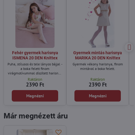
Fehér gyermek harisnya
Gyermek mintás harisnya
ISMENA 20 DEN Knittex
MARIKA 20 DEN Knittex
Puha, stílusos és tele lányos bájjal -
Gyermek vékony harisnya, finom
a boka felett finom
mintával a boka felett.
virágmotívummal díszített harisnya
remek választás bármilyen
Raktáron
Raktáron
különleges alkalomra. A virágminta
2390 Ft
2390 Ft
gyönyörűen hangsúlyozza a
gyermek stílusát, és eleganciát,
Megnézni
Megnézni
könnyedséget kölcsönöz az egész
stílusnak.
Már megnézett áru