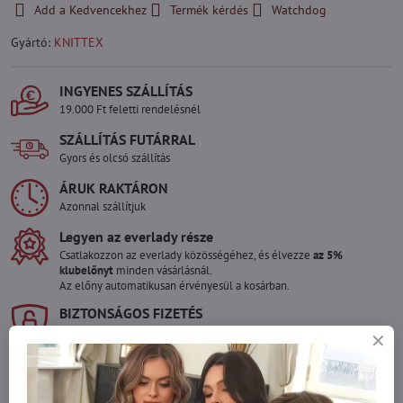
Add a Kedvencekhez
Termék kérdés
Watchdog
Gyártó:
KNITTEX
INGYENES SZÁLLÍTÁS
19.000 Ft feletti rendelésnél
SZÁLLÍTÁS FUTÁRRAL
Gyors és olcsó szállítás
ÁRUK RAKTÁRON
Azonnal szállítjuk
Legyen az everlady része
Csatlakozzon az everlady közösségéhez, és élvezze
az 5%
klubelőnyt
minden vásárlásnál.
Az előny automatikusan érvényesül a kosárban.
BIZTONSÁGOS FIZETÉS
Garantáltan biztonságos online fizetés
Szeretne több terméket rendelni mint
amennyi raktáron van?