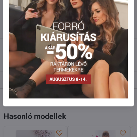
Ne habozzon kapcsolatba lépni velünk, raktárra szállítjuk az árut!
info​@everlady​.eu
Leírás
Vélemények
0
Fórum
0
Facebook
Twitter
Bluesky
Pinterest
Reddit
LinkedIn
WhatsApp
E-
mail
Hasonló modellek