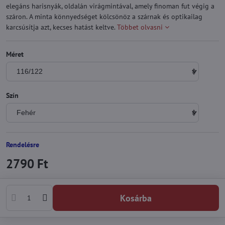
elegáns harisnyák, oldalán virágmintával, amely finoman fut végig a
száron. A minta könnyedséget kölcsönöz a szárnak és optikailag
karcsúsítja azt, kecses hatást keltve.
Többet olvasni
Méret
Szín
Rendelésre
2790 Ft
Kosárba