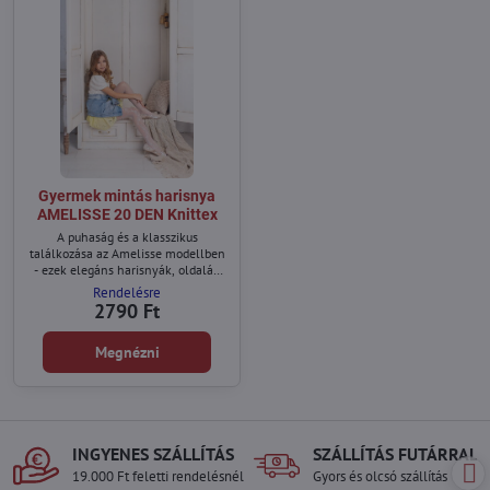
Gyermek mintás harisnya
AMELISSE 20 DEN Knittex
A puhaság és a klasszikus
találkozása az Amelisse modellben
- ezek elegáns harisnyák, oldalán
virágmintával, amely finoman fut
Rendelésre
végig a száron. A minta
2790 Ft
könnyedséget kölcsönöz a szárnak
és optikailag karcsúsítja azt, kecses
Megnézni
hatást keltve.
INGYENES SZÁLLÍTÁS
SZÁLLÍTÁS FUTÁRRAL
19.000 Ft feletti rendelésnél
Gyors és olcsó szállítás