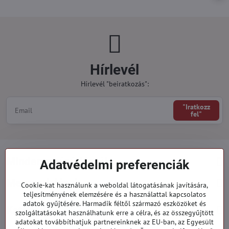
Hírlevél
Hírlevél "beiratkozás":
"Iratkozz
fel"
Minden a vásárlásról
Adatvédelmi preferenciák
Megrendelések
Cookie-kat használunk a weboldal látogatásának javítására,
teljesítményének elemzésére és a használattal kapcsolatos
adatok gyűjtésére. Harmadik féltől származó eszközöket és
Kategóriák
szolgáltatásokat használhatunk erre a célra, és az összegyűjtött
adatokat továbbíthatjuk partnereinknek az EU-ban, az Egyesült