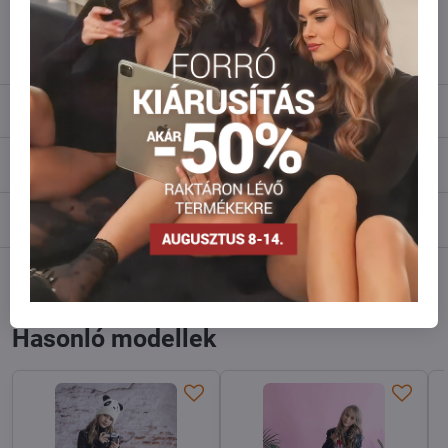
info​@everlady​.eu
Leírás
Vélemények
0
Fórum
0
Facebook
Twitter
Bluesky
Pinterest
Reddit
LinkedIn
WhatsApp
E-
mail
Hasonló modellek