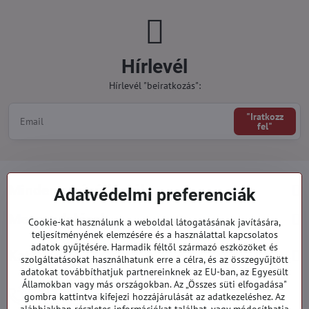
Hírlevél
Hírlevél "beiratkozás":
"Iratkozz
fel"
Minden a vásárlásról
Adatvédelmi preferenciák
Megrendelések
Cookie-kat használunk a weboldal látogatásának javítására,
teljesítményének elemzésére és a használattal kapcsolatos
adatok gyűjtésére. Harmadik féltől származó eszközöket és
Kategóriák
szolgáltatásokat használhatunk erre a célra, és az összegyűjtött
adatokat továbbíthatjuk partnereinknek az EU-ban, az Egyesült
Államokban vagy más országokban. Az „Összes süti elfogadása"
919 060 751
gombra kattintva kifejezi hozzájárulását az adatkezeléshez. Az
Hétfő - Péntek: 09:00 - 15:00 hod.