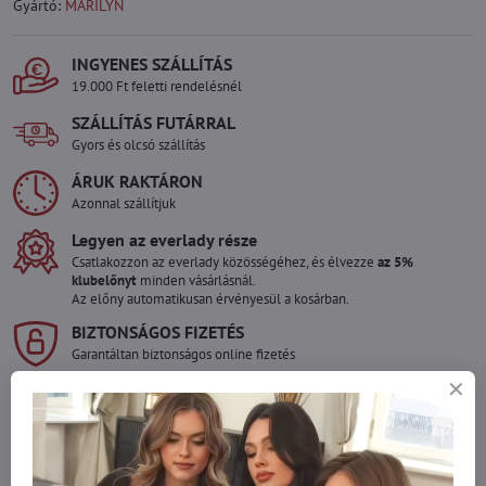
Gyártó:
MARILYN
INGYENES SZÁLLÍTÁS
19.000 Ft feletti rendelésnél
SZÁLLÍTÁS FUTÁRRAL
Gyors és olcsó szállítás
ÁRUK RAKTÁRON
Azonnal szállítjuk
Legyen az everlady része
Csatlakozzon az everlady közösségéhez, és élvezze
az 5%
klubelőnyt
minden vásárlásnál.
Az előny automatikusan érvényesül a kosárban.
BIZTONSÁGOS FIZETÉS
Garantáltan biztonságos online fizetés
Szeretne több terméket rendelni mint
amennyi raktáron van?
Ne habozzon kapcsolatba lépni velünk, raktárra szállítjuk az árut!