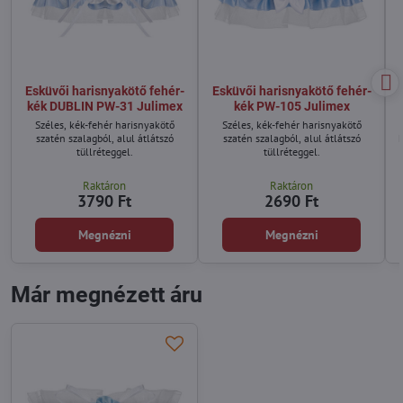
Esküvői harisnyakötő fehér-
Esküvői harisnyakötő fehér-
kék DUBLIN PW-31 Julimex
kék PW-105 Julimex
Széles, kék-fehér harisnyakötő
Széles, kék-fehér harisnyakötő
szatén szalagból, alul átlátszó
szatén szalagból, alul átlátszó
tüllréteggel.
tüllréteggel.
Raktáron
Raktáron
3790 Ft
2690 Ft
Megnézni
Megnézni
Már megnézett áru