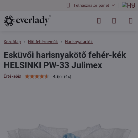
Felhasználói panel
Kezdőlap
Női fehérneműk
Harisnyatartók
Esküvői harisnyakötő fehér-kék
HELSINKI PW-33 Julimex
Értékelés
4.5
/
5
(
4
x)