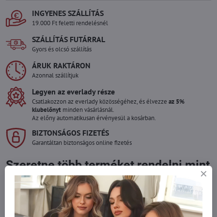
INGYENES SZÁLLÍTÁS
19.000 Ft feletti rendelésnél
SZÁLLÍTÁS FUTÁRRAL
Gyors és olcsó szállítás
ÁRUK RAKTÁRON
Azonnal szállítjuk
Legyen az everlady része
Csatlakozzon az everlady közösségéhez, és élvezze
az 5%
klubelőnyt
minden vásárlásnál.
Az előny automatikusan érvényesül a kosárban.
BIZTONSÁGOS FIZETÉS
Garantáltan biztonságos online fizetés
Szeretne több terméket rendelni mint
amennyi raktáron van?
Ne habozzon kapcsolatba lépni velünk, raktárra szállítjuk az árut!