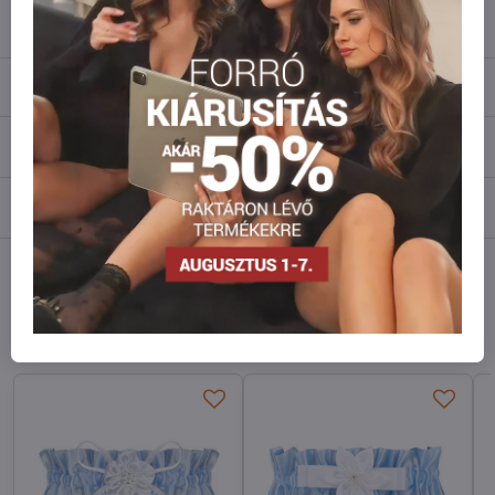
info​@everlady​.eu
Leírás
Vélemények
0
Fórum
0
Facebook
Twitter
Bluesky
Pinterest
Reddit
LinkedIn
WhatsApp
E-
mail
Hasonló modellek