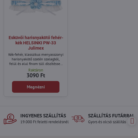
Esküvői harisnyakötő fehér-
kék HELSINKI PW-33
Julimex
Kék-fehér, klasszikus menyasszonyi
harisnyakötő szatén szalagból,
felül és alul finom tüll díszítéssel,
fehér masnival és kék virággal
Raktáron
díszítve, közepén apró gyöngyökkel.
3090 Ft
Megnézni
INGYENES SZÁLLÍTÁS
SZÁLLÍTÁS FUTÁRRAL
19.000 Ft feletti rendelésnél
Gyors és olcsó szállítás