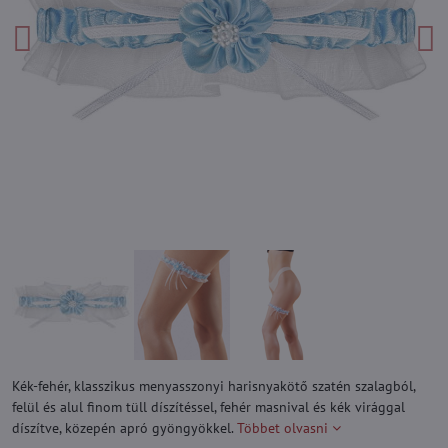
Kék-fehér, klasszikus menyasszonyi harisnyakötő szatén szalagból,
felül és alul finom tüll díszítéssel, fehér masnival és kék virággal
díszítve, közepén apró gyöngyökkel.
Többet olvasni