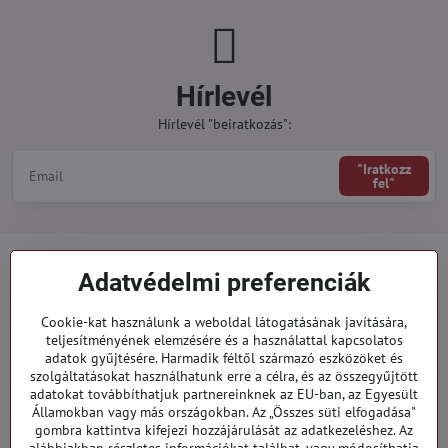
Hírlevél
Hírlevél "beiratkozás":
"Iratkozz
fel"
Minden a vásárlásról
Adatvédelmi preferenciák
Megrendelések
Cookie-kat használunk a weboldal látogatásának javítására,
teljesítményének elemzésére és a használattal kapcsolatos
adatok gyűjtésére. Harmadik féltől származó eszközöket és
Kategóriák
szolgáltatásokat használhatunk erre a célra, és az összegyűjtött
adatokat továbbíthatjuk partnereinknek az EU-ban, az Egyesült
Államokban vagy más országokban. Az „Összes süti elfogadása"
919 060 751
gombra kattintva kifejezi hozzájárulását az adatkezeléshez. Az
Hétfő - Péntek: 09:00 - 15:00 hod.