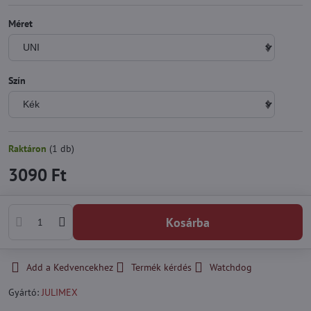
Méret
Szín
Raktáron
(
1
db)
3090 Ft
Kosárba
Add a Kedvencekhez
Termék kérdés
Watchdog
Gyártó:
JULIMEX