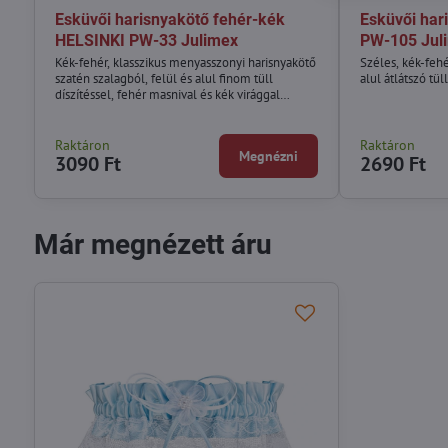
Esküvői harisnyakötő fehér-kék
Esküvői har
HELSINKI PW-33 Julimex
PW-105 Jul
Kék-fehér, klasszikus menyasszonyi harisnyakötő
Széles, kék-fehé
szatén szalagból, felül és alul finom tüll
alul átlátszó tül
díszítéssel, fehér masnival és kék virággal
díszítve, közepén apró gyöngyökkel.
Raktáron
Raktáron
Megnézni
3090 Ft
2690 Ft
Már megnézett áru