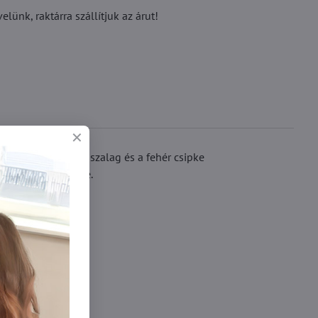
ünk, raktárra szállítjuk az árut!
zéles, világoskék szalag és a fehér csipke
se gyönyörű jelképe.