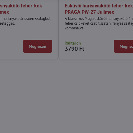
isnyakötő fehér-kék
Esküvői harisnyakötő fehér-kék
imex
PRAGA PW-27 Julimex
r harisnyakötő szatén szalagból,
A klasszikus Praga esküvői harisnyakötő f
lréteggel.
fehér csipkével csábít szatén, fényes szala
kombinálva.
Raktáron
Megnézni
Megnéz
3790 Ft