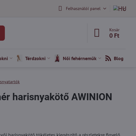
Felhasználói panel
Kosár
0 Ft
okni
Térdzokni
Női fehérneműk
Blog
isnyatartók
hér harisnyakötő AWINION
i harisnyakötő tökéletes kiegészítő a részletekre figyelő