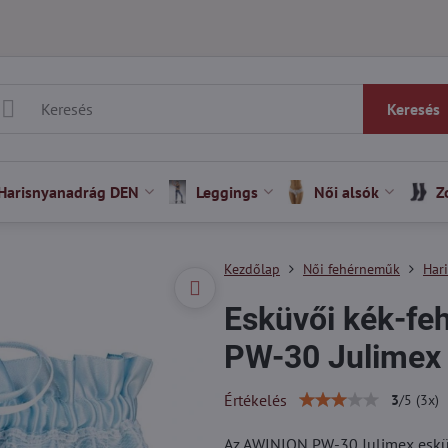
Keresés
Harisnyanadrág DEN
Leggings
Női alsók
Z
Kezdőlap
Női fehérneműk
Har
Esküvői kék-fe
PW-30 Julimex
Értékelés
3
/
5
(
3
x)
Az AWINION PW-30 Julimex esküvő