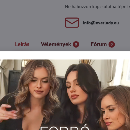
Ne habozzon kapcsolatba lépni vel
info​@everlady​.eu
Leírás
Vélemények
Fórum
0
0
tökéletes kiegészítő a részletekre figyelő menyasszonyoknak. A s
illogó kővel díszített masni tesz teljessé. A nőiesség és a szerenc
asszonyoknak
 combhoz
Harisnyatartók
Podväzkové pásy