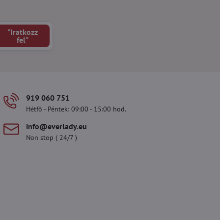
"Iratkozz
fel"
919 060 751
Hétfő - Péntek: 09:00 - 15:00 hod.
info​@everlady​.eu
Non stop ( 24/7 )