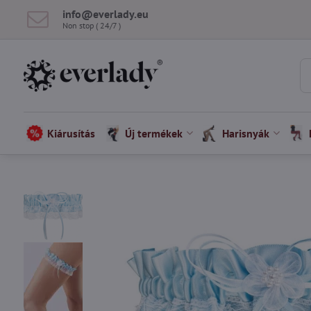
info​@everlady​.eu
Non stop ( 24/7 )
Kiárusítás
Új termékek
Harisnyák