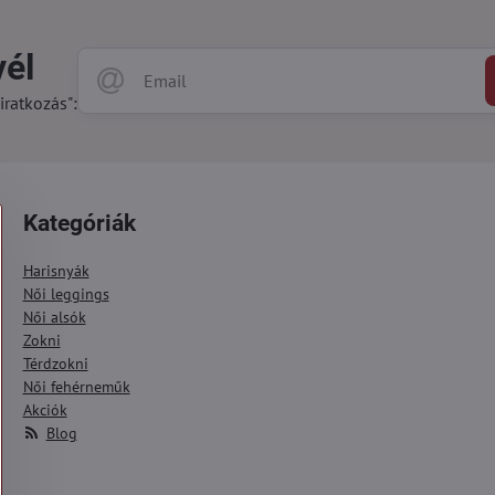
vél
iratkozás":
Kategóriák
Harisnyák
Női leggings
Női alsók
Zokni
Térdzokni
Női fehérneműk
Akciók
Blog