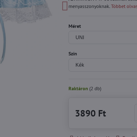
menyasszonyoknak.
Többet olva
Méret
Szín
Raktáron
(
2
db)
3890 Ft