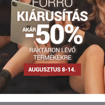
Facebook
Twitter
Bluesky
Pinterest
Reddit
LinkedIn
WhatsApp
E-
mail