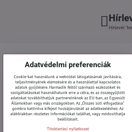
Hírle
Hírlevél "be
Minden a vásárlásról
Adatvédelmi preferenciák
Szállítás és fizetés
Cookie-kat használunk a weboldal látogatásának javítására,
Általános szerződési feltételek
teljesítményének elemzésére és a használattal kapcsolatos
Személyes adatok védelme
adatok gyűjtésére. Harmadik féltől származó eszközöket és
Reklamációs űrlap
szolgáltatásokat használhatunk erre a célra, és az összegyűjtött
Kapcsolatt
adatokat továbbíthatjuk partnereinknek az EU-ban, az Egyesült
Államokban vagy más országokban. Az „Összes süti elfogadása"
gombra kattintva kifejezi hozzájárulását az adatkezeléshez. Az
Megrendelések
alábbiakban részletes információkat találhat, vagy módosíthatja
beállításait.
A megrendelés állapota
Titoktartási nyilatkozat