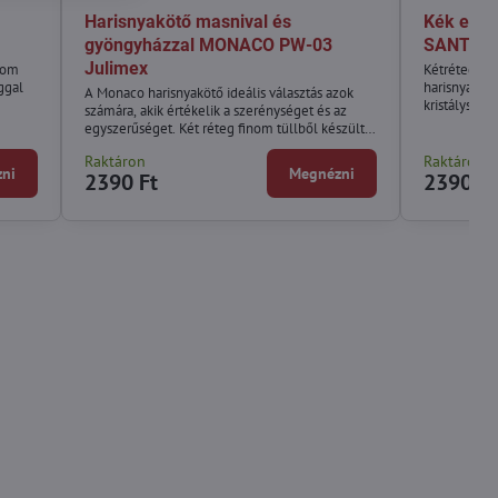
Harisnyakötő masnival és
Kék eskü
gyöngyházzal MONACO PW-03
SANTORI
Julimex
inom
Kétrétegű tü
ggal
harisnyaköt
A Monaco harisnyakötő ideális választás azok
kristályszem
számára, akik értékelik a szerénységet és az
szilikoncsík
egyszerűséget. Két réteg finom tüllből készült,
megakadályo
és egy kis gyöngysorral díszített masnival.
Raktáron
Raktáron
ni
Megnézni
2390 Ft
2390 Ft