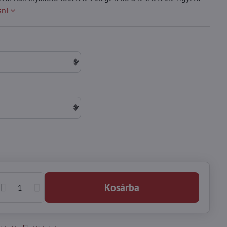
sni
Kosárba