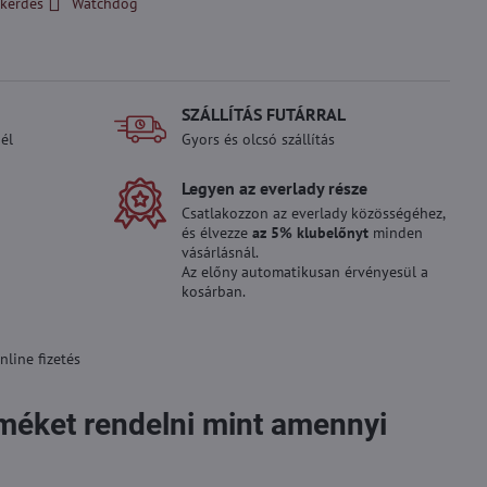
kérdés
Watchdog
SZÁLLÍTÁS FUTÁRRAL
él
Gyors és olcsó szállítás
Legyen az everlady része
Csatlakozzon az everlady közösségéhez,
és élvezze
az 5% klubelőnyt
minden
vásárlásnál.
Az előny automatikusan érvényesül a
kosárban.
line fizetés
rméket rendelni mint amennyi