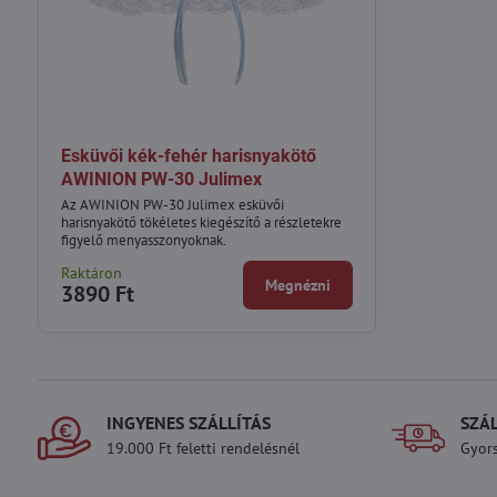
Esküvői kék-fehér harisnyakötő
AWINION PW-30 Julimex
Az AWINION PW-30 Julimex esküvői
harisnyakötő tökéletes kiegészítő a részletekre
figyelő menyasszonyoknak.
Raktáron
Megnézni
3890 Ft
INGYENES SZÁLLÍTÁS
SZÁ
19.000 Ft feletti rendelésnél
Gyors