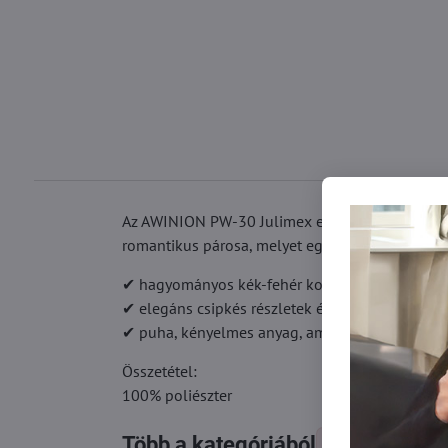
Az AWINION PW-30 Julimex esküvői harisnyakötő 
romantikus párosa, melyet egy tüllvirággal és cs
✔ hagyományos kék-fehér kombináció – meny
✔ elegáns csipkés részletek és díszes masni
✔ puha, kényelmes anyag, amely illeszkedik a
Összetétel:
100% poliészter
Több a kategóriából
Női fehérneműk