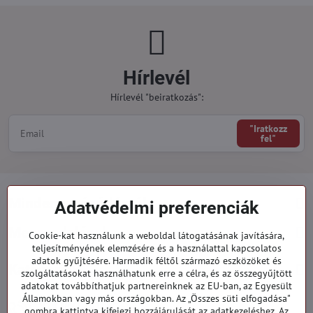
Hírlevél
Hírlevél "beiratkozás":
"Iratkozz
fel"
Minden a vásárlásról
Adatvédelmi preferenciák
Megrendelések
Cookie-kat használunk a weboldal látogatásának javítására,
teljesítményének elemzésére és a használattal kapcsolatos
adatok gyűjtésére. Harmadik féltől származó eszközöket és
Kategóriák
szolgáltatásokat használhatunk erre a célra, és az összegyűjtött
adatokat továbbíthatjuk partnereinknek az EU-ban, az Egyesült
Államokban vagy más országokban. Az „Összes süti elfogadása"
919 060 751
gombra kattintva kifejezi hozzájárulását az adatkezeléshez. Az