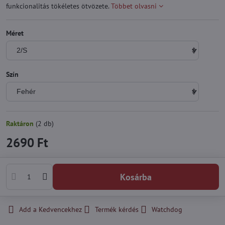
funkcionalitás tökéletes ötvözete.
Többet olvasni
Méret
Szín
Raktáron
(
2
db)
2690 Ft
Kosárba
Add a Kedvencekhez
Termék kérdés
Watchdog