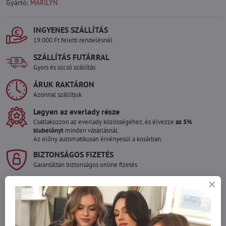
Gyártó:
MARILYN
INGYENES SZÁLLÍTÁS
19.000 Ft feletti rendelésnél
SZÁLLÍTÁS FUTÁRRAL
Gyors és olcsó szállítás
ÁRUK RAKTÁRON
Azonnal szállítjuk
Legyen az everlady része
Csatlakozzon az everlady közösségéhez, és élvezze
az 5%
klubelőnyt
minden vásárlásnál.
Az előny automatikusan érvényesül a kosárban.
BIZTONSÁGOS FIZETÉS
Garantáltan biztonságos online fizetés
Szeretne több terméket rendelni mint
amennyi raktáron van?
Ne habozzon kapcsolatba lépni velünk, raktárra szállítjuk az árut!