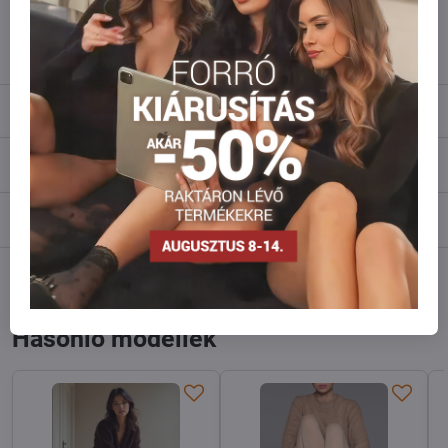
info​@everlady​.eu
Leírás
Vélemények
0
Fórum
0
Facebook
Twitter
Bluesky
Pinterest
Reddit
LinkedIn
WhatsApp
E-
mail
Hasonló modellek