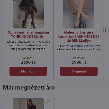
Színes női harisnyanadrág
Meleg női harisnya
TONIC 40 DEN Marilyn
kasmírból CASHMERE D09
80 DEN Marilyn
Színes átlátszatlan harisnyanadrág
változatos színekben, alkalmas
A Marilyn Cashmere D09 harisnya
főleg az őszi-téli időszakban.
a luxus és a kényelem szinonimája.
Raktáron
Raktáron
2390 Ft
5990 Ft
Megnézni
Megnézni
Már megnézett áru