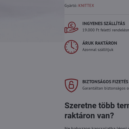
Gyártó:
KNITTEX
INGYENES SZÁLLÍTÁS
19.000 Ft feletti rendelésn
ÁRUK RAKTÁRON
Azonnal szállítjuk
BIZTONSÁGOS FIZETÉS
Garantáltan biztonságos on
Szeretne több te
raktáron van?
Ne habozzon kapcsolatba lépni vel