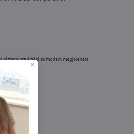
sú rózsaminta érzéki és modern megjelenést