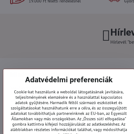
19.000 Ft feletti rendelésnél
Gyors
Hírle
Hírlevél "be
Minden a vásárlásról
Adatvédelmi preferenciák
Szállítás és fizetés
Cookie-kat használunk a weboldal látogatásának javítására,
Általános szerződési feltételek
teljesítményének elemzésére és a használattal kapcsolatos
Személyes adatok védelme
adatok gyűjtésére. Harmadik féltől származó eszközöket és
Reklamációs űrlap
szolgáltatásokat használhatunk erre a célra, és az összegyűjtött
Kapcsolatt
adatokat továbbíthatjuk partnereinknek az EU-ban, az Egyesült
Államokban vagy más országokban. Az „Összes süti elfogadása"
gombra kattintva kifejezi hozzájárulását az adatkezeléshez. Az
Megrendelések
alábbiakban részletes információkat találhat, vagy módosíthatja