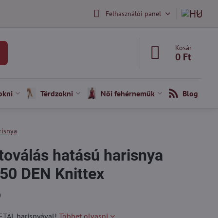
Felhasználói panel
Kosár
0 Ft
okni
Térdzokni
Női fehérneműk
Blog
risnya
toválás hatású harisnya
50 DEN Knittex
)
ETAL harisnyával!
Többet olvasni