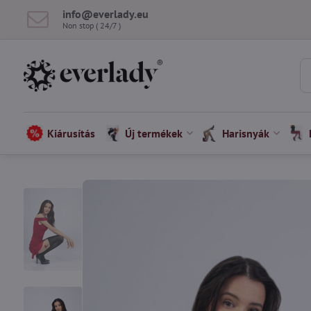
info​@everlady​.eu
Non stop ( 24/7 )
Kiárusítás
Új termékek
Harisnyák