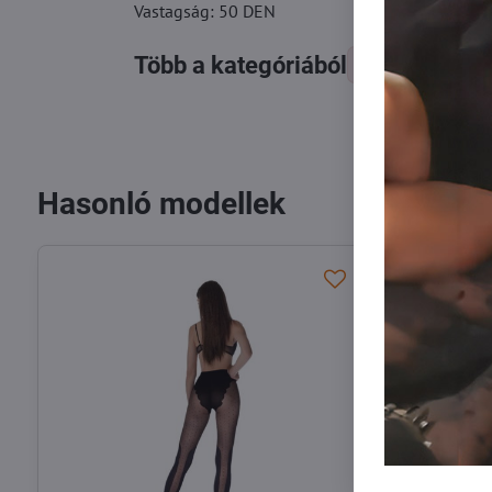
Vastagság: 50 DEN
Több a kategóriából
Vzorované panč
Hasonló modellek