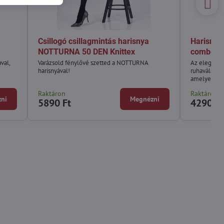
Csillogó csillagmintás harisnya
Harisnya 
NOTTURNA 50 DEN Knittex
combon D
val,
Varázsold fénylővé szetted a NOTTURNA
Az eleganci
harisnyával!
ruhaválasztá
amelyek felk
kölcsönözne
Raktáron
Raktáron
ni
Megnézni
5890 Ft
4290 Ft