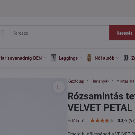
Keresés
Harisnyanadrág DEN
Leggings
Női alsók
Z
Kezdőlap
Harisnyák
Mintás ha
Rózsamintás te
VELVET PETAL 
Értékelés
3.8
/
5
(
5
x
Emeld ki nőiességed a VELVET P