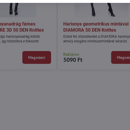
snyanadrág fémes
Harisnya geometrikus mintával
RE 3D 50 DEN Knittex
DIAMORA 50 DEN Knittex
tájú harisnyanadrág kötött
Dobd fel öltözékedet a DIAMORA harisnyá
 így biztosítva a fokozott
amely elegáns rombuszmintával készült.
Raktáron
Megnézni
Megnéz
5090 Ft