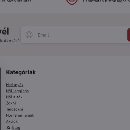
 és olcsó szállítás
Garantáltan biztonságos on
vél
iratkozás":
Kategóriák
Harisnyák
Női leggings
Női alsók
Zokni
Térdzokni
Női fehérneműk
Akciók
Blog