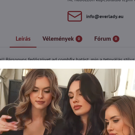
info​@everlady​.eu
Leírás
Vélemények
Fórum
0
0
! Bársonyos fedőszövet ad combfix hatást, míg a tetoválás stílu
i vonzza a tekintetet
rcsúsítja a lábakat
és ellenálló a szálhúzódásnak
yákhoz és streetwear stílushoz
s tartós kiegészítő
, 1 % pamut