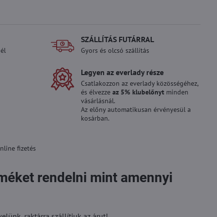
SZÁLLÍTÁS FUTÁRRAL
él
Gyors és olcsó szállítás
Legyen az everlady része
Csatlakozzon az everlady közösségéhez,
és élvezze
az 5% klubelőnyt
minden
vásárlásnál.
Az előny automatikusan érvényesül a
kosárban.
line fizetés
rméket rendelni mint amennyi
ünk, raktárra szállítjuk az árut!