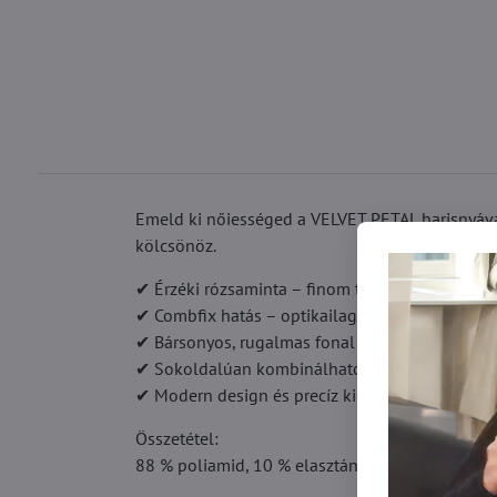
Emeld ki nőiességed a VELVET PETAL harisnyával
kölcsönöz.
✔ Érzéki rózsaminta – finom tetoválás hatás, am
✔ Combfix hatás – optikailag hosszabbítja és ka
✔ Bársonyos, rugalmas fonal – puha tapintású 
✔ Sokoldalúan kombinálható – ruhákhoz, szokn
✔ Modern design és precíz kidolgozás – trendi é
Összetétel:
88 % poliamid, 10 % elasztán, 1 % polipropilén