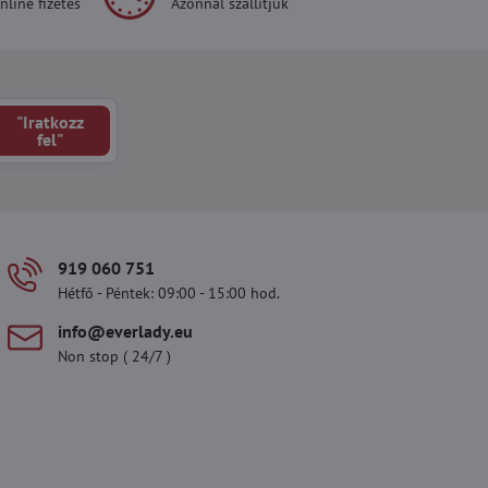
line fizetés
Azonnal szállítjuk
"Iratkozz
fel"
919 060 751
Hétfő - Péntek: 09:00 - 15:00 hod.
info​@everlady​.eu
Non stop ( 24/7 )