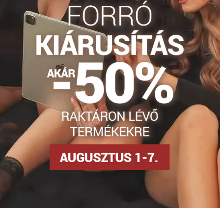
uchy
Silonky 50-60 DEN
Facebook
Twitter
Bluesky
Pinterest
Reddit
LinkedIn
WhatsApp
E-
mail