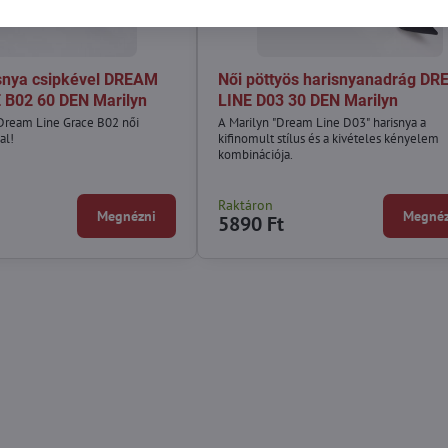
snya csipkével DREAM
Női pöttyös harisnyanadrág D
 B02 60 DEN Marilyn
LINE D03 30 DEN Marilyn
a Dream Line Grace B02 női
A Marilyn "Dream Line D03" harisnya a
al!
kifinomult stílus és a kivételes kényelem
kombinációja.
Raktáron
Megnézni
Megnéz
5890 Ft