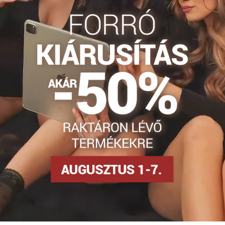
g harisnya
Harisnya 50-60 DEN-es
Harisnyanadrág DEN
Facebook
Twitter
Bluesky
Pinterest
Reddit
LinkedIn
WhatsApp
E-
mail