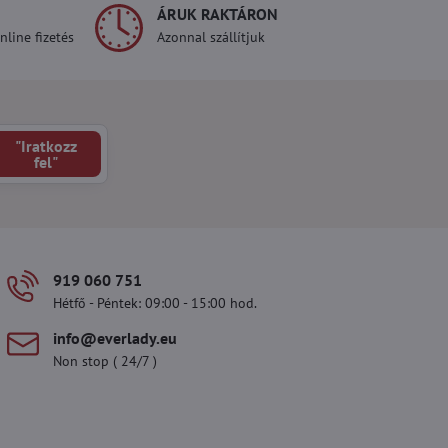
ÁRUK RAKTÁRON
line fizetés
Azonnal szállítjuk
"Iratkozz
fel"
919 060 751
Hétfő - Péntek: 09:00 - 15:00 hod.
info​@everlady​.eu
Non stop ( 24/7 )