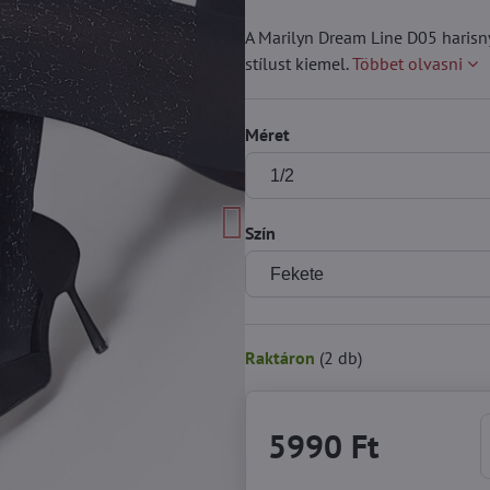
A Marilyn Dream Line D05 harisn
stílust kiemel.
Többet olvasni
Méret
Szín
Raktáron
(
2
db)
5990 Ft