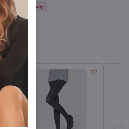
Vzorované pančuchy