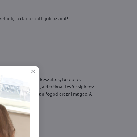
ünk, raktárra szállítjuk az árut!
rugalmas anyagból készültek, tökéletes
sönöz a harisnyának, a deréknál lévő csipkeöv
helyzetben stílusosan fogod érezni magad. A