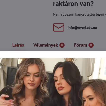
raktáron van?
Ne habozzon kapcsolatba lépni vel
info​@everlady​.eu
Leírás
Vélemények
Fórum
0
0
 és a kényelem kombinációja, amely minden stílust kiemel. Puha, 
 napos viselethez. A finoman csillogó minta egyedi karaktert kölc
hákhoz és hétköznapi szettekhez is, aminek köszönhetően minden 
ek, akik értékelik az egyedi részleteket és a kényelmet.
amut