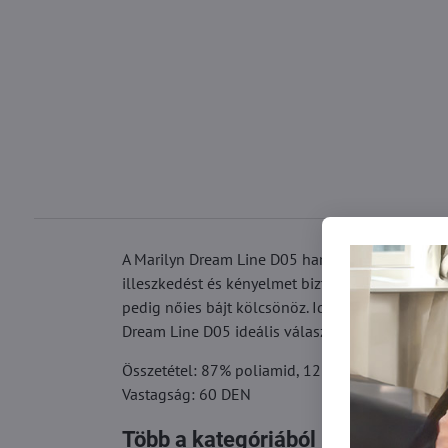
A Marilyn Dream Line D05 harisnya az elegancia
illeszkedést és kényelmet biztosítanak az egész
pedig nőies bájt kölcsönöz. Ideális elegáns ru
Dream Line D05 ideális választás azoknak a nőkn
Összetétel: 87% poliamid, 12% elasztán, 1% p
Vastagság: 60 DEN
Több a kategóriából