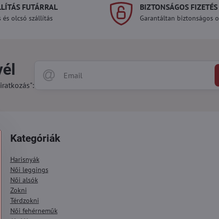
LLÍTÁS FUTÁRRAL
BIZTONSÁGOS FIZETÉS
 és olcsó szállítás
Garantáltan biztonságos on
vél
iratkozás":
Kategóriák
Harisnyák
Női leggings
Női alsók
Zokni
Térdzokni
Női fehérneműk