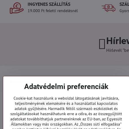
INGYENES SZÁLLÍTÁS
SZÁ
19.000 Ft feletti rendelésnél
Gyors
Hírle
Hírlevél "be
Minden a vásárlásról
Adatvédelmi preferenciák
Szállítás és fizetés
Cookie-kat használunk a weboldal látogatásának javítására,
Általános szerződési feltételek
teljesítményének elemzésére és a használattal kapcsolatos
Személyes adatok védelme
adatok gyűjtésére. Harmadik féltől származó eszközöket és
Reklamációs űrlap
szolgáltatásokat használhatunk erre a célra, és az összegyűjtött
Kapcsolatt
adatokat továbbíthatjuk partnereinknek az EU-ban, az Egyesült
Államokban vagy más országokban. Az „Összes süti elfogadása"