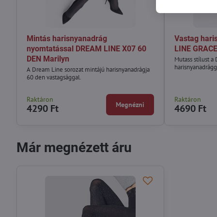
Mintás harisnyanadrág
Vastag hari
nyomtatással DREAM LINE X07 60
LINE GRACE
DEN Marilyn
Mutass stílust 
harisnyanadrágg
A Dream Line sorozat mintájú harisnyanadrágja
60 den vastagsággal.
Raktáron
Raktáron
Megnézni
4290 Ft
4690 Ft
Már megnézett áru