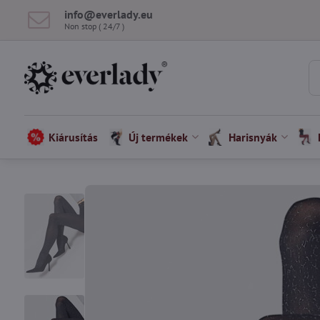
info​@everlady​.eu
Non stop ( 24/7 )
Kiárusítás
Új termékek
Harisnyák