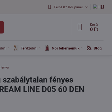
Felhasználói panel
Kosár
0 Ft
okni
Térdzokni
Női fehérneműk
Blog
risnya
 szabálytalan fényes
DREAM LINE D05 60 DEN