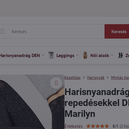
Keresés
Harisnyanadrág DEN
Leggings
Női alsók
Z
Kezdőlap
Harisnyák
Mintás ha
Harisnyanadrág
repedésekkel 
Marilyn
Értékelés
5
/
5
(
13
x)