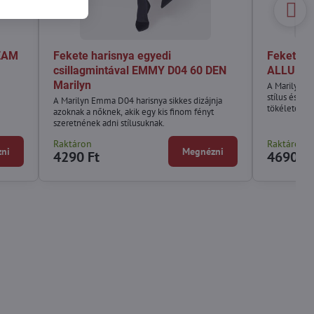
REAM
Fekete harisnya egyedi
Fekete h
csillagmintával EMMY D04 60 DEN
ALLURE D
Marilyn
A Marilyn m
stílus és az
A Marilyn Emma D04 harisnya sikkes dizájnja
tökéletesen 
azoknak a nőknek, akik egy kis finom fényt
szeretnének adni stílusuknak.
Raktáron
Raktáron
ni
Megnézni
4290 Ft
4690 Ft