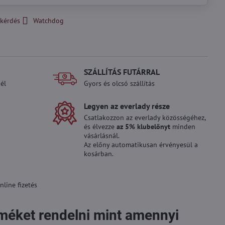
kérdés
Watchdog
SZÁLLÍTÁS FUTÁRRAL
él
Gyors és olcsó szállítás
Legyen az everlady része
Csatlakozzon az everlady közösségéhez,
és élvezze
az 5% klubelőnyt
minden
vásárlásnál.
Az előny automatikusan érvényesül a
kosárban.
line fizetés
rméket rendelni mint amennyi