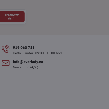
"Iratkozz
fel"
919 060 751
Hétfő - Péntek: 09:00 - 15:00 hod.
info​@everlady​.eu
Non stop ( 24/7 )