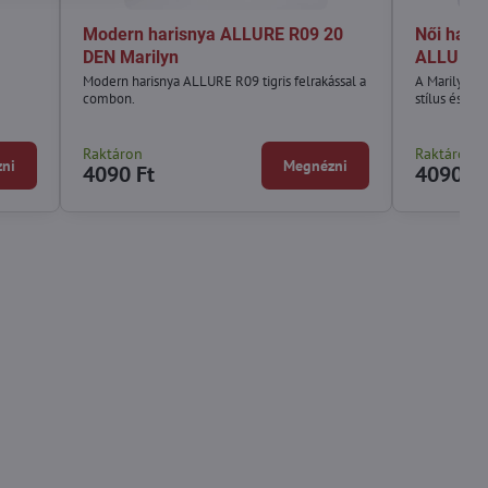
Modern harisnya ALLURE R09 20
Női haris
DEN Marilyn
ALLURE C
Modern harisnya ALLURE R09 tigris felrakással a
A Marilyn's 
combon.
stílus és a 
Raktáron
Raktáron
ni
Megnézni
4090 Ft
4090 Ft