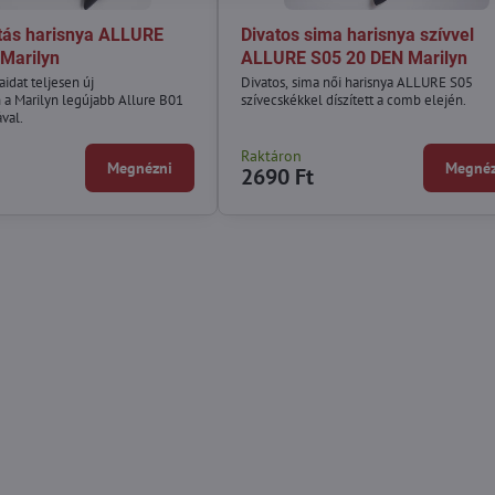
tás harisnya ALLURE
Divatos sima harisnya szívvel
Marilyn
ALLURE S05 20 DEN Marilyn
idat teljesen új
Divatos, sima női harisnya ALLURE S05
 a Marilyn legújabb Allure B01
szívecskékkel díszített a comb elején.
val.
Raktáron
Megnézni
Megnéz
2690 Ft