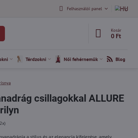
Felhasználói panel
Kosár
0 Ft
okni
Térdzokni
Női fehérneműk
Blog
risnya
anadrág csillagokkal ALLURE
ilyn
2
x)
nyanadrágja a stílus és az elegancia kifejezése, amely