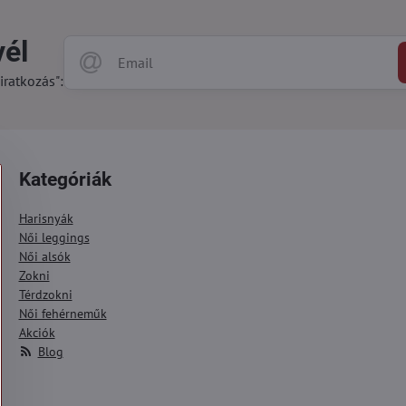
vél
iratkozás":
Kategóriák
Harisnyák
Női leggings
Női alsók
Zokni
Térdzokni
Női fehérneműk
Akciók
Blog