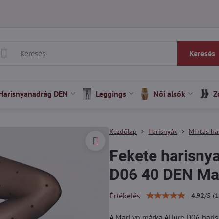
Keresés
Harisnyanadrág DEN
Leggings
Női alsók
Z
Kezdőlap
Harisnyák
Mintás ha
Fekete harisny
D06 40 DEN Mar
Értékelés
4.92
/
5
(
1
A Marilyn márka Allure D06 haris