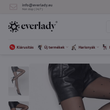
info​@everlady​.eu
Non stop ( 24/7 )
Kiárusítás
Új termékek
Harisnyák