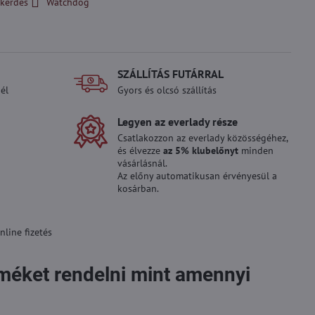
kérdés
Watchdog
SZÁLLÍTÁS FUTÁRRAL
él
Gyors és olcsó szállítás
Legyen az everlady része
Csatlakozzon az everlady közösségéhez,
és élvezze
az 5% klubelőnyt
minden
vásárlásnál.
Az előny automatikusan érvényesül a
kosárban.
line fizetés
rméket rendelni mint amennyi