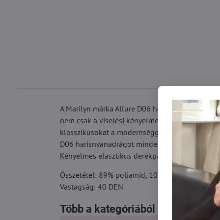
A Marilyn márka Allure D06 harisnyanadrágja a s
nem csak a viselési kényelmet, hanem a tartósság
klasszikusokat a modernséggel. Ideálisak minde
D06 harisnyanadrágot minden stílusos női ruhat
Kényelmes elasztikus derékpánttal, láthatatlan 
Összetétel: 89% poliamid, 10% elasztán, 1% p
Vastagság: 40 DEN
Több a kategóriából