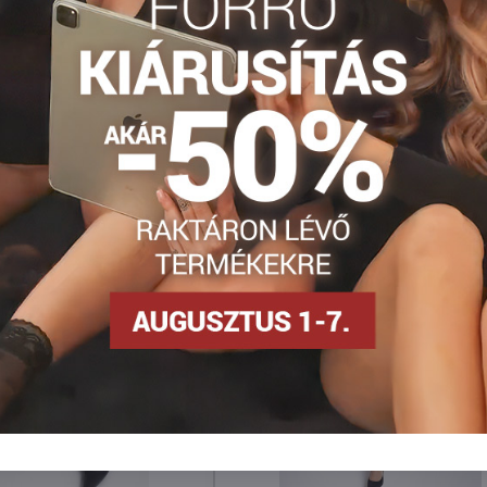
nya 30-40 DEN-es
Harisnyanadrág DEN
Vzorované pančuch
Facebook
Twitter
Bluesky
Pinterest
Reddit
LinkedIn
WhatsApp
E-
mail