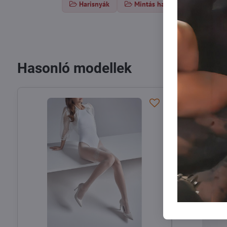
Harisnyák
Mintás harisnya
Haris
Hasonló modellek