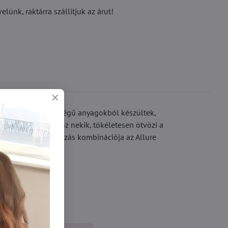
ünk, raktárra szállítjuk az árut!
ust. A legjobb minőségű anyagokból készültek,
di varázst kölcsönöz nekik, tökéletesen ötvözi a
a precíziós kidolgozás kombinációja az Allure