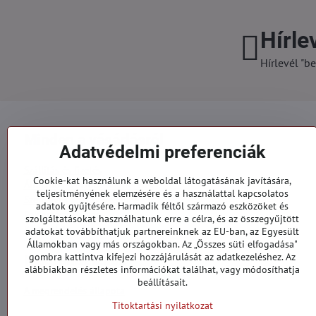
Hírle
Hírlevél "be
Minden a vásárlásról
Adatvédelmi preferenciák
Szállítás és fizetés
Cookie-kat használunk a weboldal látogatásának javítására,
Általános szerződési feltételek
teljesítményének elemzésére és a használattal kapcsolatos
Személyes adatok védelme
adatok gyűjtésére. Harmadik féltől származó eszközöket és
Reklamációs űrlap
szolgáltatásokat használhatunk erre a célra, és az összegyűjtött
Kapcsolatt
adatokat továbbíthatjuk partnereinknek az EU-ban, az Egyesült
Államokban vagy más országokban. Az „Összes süti elfogadása"
gombra kattintva kifejezi hozzájárulását az adatkezeléshez. Az
Megrendelések
alábbiakban részletes információkat találhat, vagy módosíthatja
beállításait.
A megrendelés állapota
Titoktartási nyilatkozat