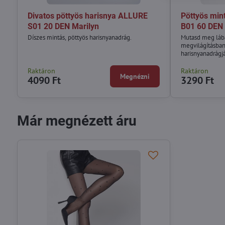
Divatos pöttyös harisnya ALLURE
Pöttyös min
S01 20 DEN Marilyn
B01 60 DEN 
Díszes mintás, pöttyös harisnyanadrág.
Mutasd meg lába
megvilágításban
harisnyanadrágjá
Raktáron
Raktáron
Megnézni
4090 Ft
3290 Ft
Már megnézett áru