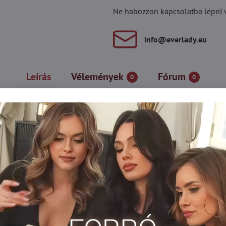
Ne habozzon kapcsolatba lépni vel
info​@everlady​.eu
Leírás
Vélemények
Fórum
0
0
tílus és az elegancia kifejezése, amely tökéletesen kiemeli a stíl
ot is biztosítják. A finom, átlátszó minta finom csillagokkal egye
nnapi és hivatalosabb alkalmakra egyaránt. Az elegáns dizájn és 
ár pótolhatatlan elemévé teszi.
lábujjerősítéssel és pamut szegéllyel rendelkeznek.
amut