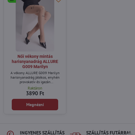
Női vékony mintás
harisnyanadrág ALLURE
G009 Marilyn
A vékony ALLURE G009 Marilyn
harisnyanadrág játékos, enyhén
provokatív és igazán
figyelemfelkeltő.
Raktáron
3890 Ft
Megnézni
INGYENES SZÁLLÍTÁS
SZÁLLÍTÁS FUTÁRRAL