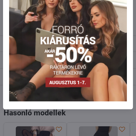
Ne habozzon kapcsolatba lépni velünk, raktárra szállítjuk az árut!
info​@everlady​.eu
Leírás
Vélemények
0
Fórum
0
Facebook
Twitter
Bluesky
Pinterest
Reddit
LinkedIn
WhatsApp
E-
mail
Hasonló modellek