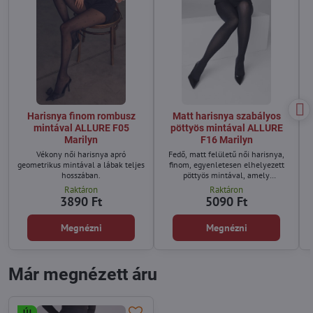
Harisnya finom rombusz
Matt harisnya szabályos
mintával ALLURE F05
pöttyös mintával ALLURE
Marilyn
F16 Marilyn
Vékony női harisnya apró
Fedő, matt felületű női harisnya,
geometrikus mintával a lábak teljes
finom, egyenletesen elhelyezett
hosszában.
pöttyös mintával, amely
könnyedséget és ritmust kölcsönöz
Raktáron
Raktáron
az alaknak.
3890 Ft
5090 Ft
Megnézni
Megnézni
Már megnézett áru
ÚJ