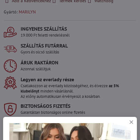
Add a Kedvencekhez
Termék kérdés
Watchdog
Gyártó:
MARILYN
INGYENES SZÁLLÍTÁS
19.000 Ft feletti rendelésnél
SZÁLLÍTÁS FUTÁRRAL
Gyors és olcsó szállítás
ÁRUK RAKTÁRON
Azonnal szállítjuk
Legyen az everlady része
Csatlakozzon az everlady közösségéhez, és élvezze
az 5%
klubelőnyt
minden vásárlásnál.
Az előny automatikusan érvényesül a kosárban.
BIZTONSÁGOS FIZETÉS
Garantáltan biztonságos online fizetés
Szeretne több terméket rendelni mint
amennyi raktáron van?