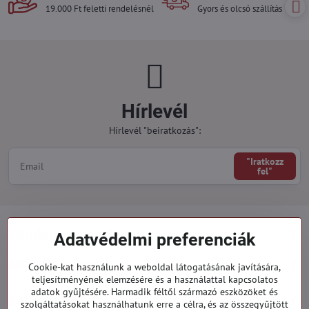
19.000 Ft feletti rendelésnél
Gyors és olcsó szállítás
Hírlevél
Hírlevél "beiratkozás":
"Iratkozz
fel"
Minden a vásárlásról
Adatvédelmi preferenciák
Megrendelések
Cookie-kat használunk a weboldal látogatásának javítására,
teljesítményének elemzésére és a használattal kapcsolatos
adatok gyűjtésére. Harmadik féltől származó eszközöket és
Kategóriák
szolgáltatásokat használhatunk erre a célra, és az összegyűjtött