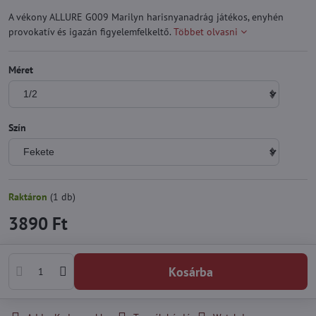
A vékony ALLURE G009 Marilyn harisnyanadrág játékos, enyhén
provokatív és igazán figyelemfelkeltő.
Többet olvasni
Méret
Szín
Raktáron
(
1
db)
3890 Ft
Kosárba