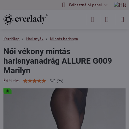
Felhasználói panel
Kezdőlap
Harisnyák
Mintás harisnya
Női vékony mintás
harisnyanadrág ALLURE G009
Marilyn
Értékelés
5
/
5
(
2
x)
ÚJ