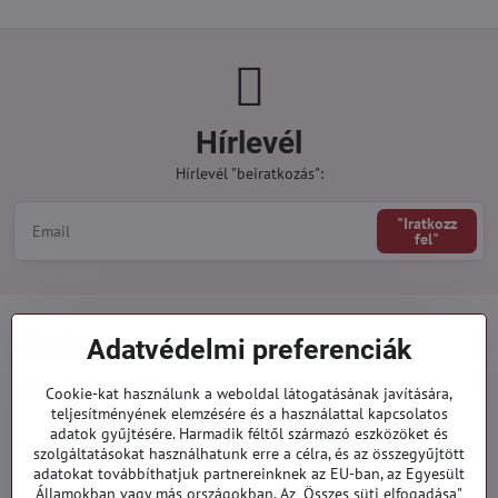
Hírlevél
Hírlevél "beiratkozás":
"Iratkozz
fel"
Minden a vásárlásról
Adatvédelmi preferenciák
Megrendelések
Cookie-kat használunk a weboldal látogatásának javítására,
teljesítményének elemzésére és a használattal kapcsolatos
adatok gyűjtésére. Harmadik féltől származó eszközöket és
Kategóriák
szolgáltatásokat használhatunk erre a célra, és az összegyűjtött
adatokat továbbíthatjuk partnereinknek az EU-ban, az Egyesült
Államokban vagy más országokban. Az „Összes süti elfogadása"