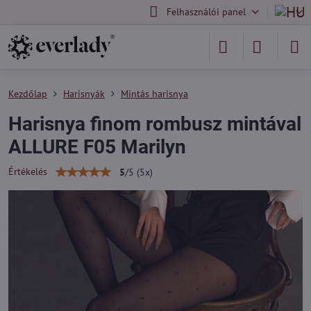
Felhasználói panel
Kezdőlap
Harisnyák
Mintás harisnya
Harisnya finom rombusz mintával
ALLURE F05 Marilyn
Értékelés
5
/
5
(
5
x)