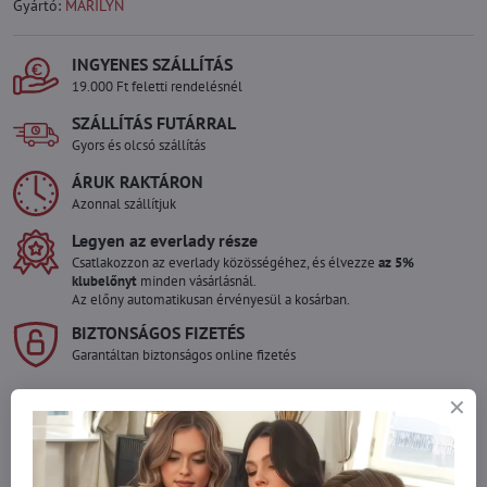
Gyártó:
MARILYN
INGYENES SZÁLLÍTÁS
19.000 Ft feletti rendelésnél
SZÁLLÍTÁS FUTÁRRAL
Gyors és olcsó szállítás
ÁRUK RAKTÁRON
Azonnal szállítjuk
Legyen az everlady része
Csatlakozzon az everlady közösségéhez, és élvezze
az 5%
klubelőnyt
minden vásárlásnál.
Az előny automatikusan érvényesül a kosárban.
BIZTONSÁGOS FIZETÉS
Garantáltan biztonságos online fizetés
Szeretne több terméket rendelni mint
amennyi raktáron van?
Ne habozzon kapcsolatba lépni velünk, raktárra szállítjuk az árut!