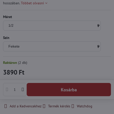
hosszában.
Többet olvasni
Méret
Szín
Raktáron
(
2
db)
3890 Ft
Kosárba
Add a Kedvencekhez
Termék kérdés
Watchdog