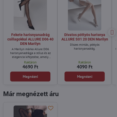
Fekete harisnyanadrág
Divatos pöttyös harisnya
csillagokkal ALLURE D06 40
ALLURE S01 20 DEN Marilyn
DEN Marilyn
Díszes mintás, pöttyös
harisnyanadrág.
m
A Marilyn márka Allure D06
harisnyanadrágja a stílus és az
elegancia kifejezése, amely
tökéletesen kiemeli a stílust.
Raktáron
Raktáron
4690 Ft
4090 Ft
Megnézni
Megnézni
Már megnézett áru