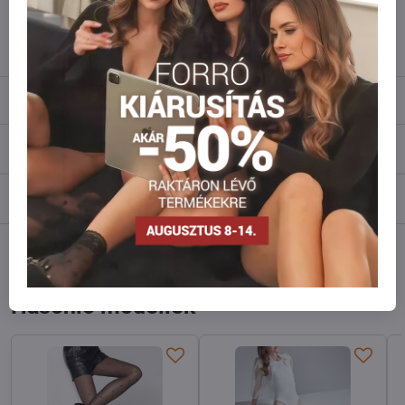
info​@everlady​.eu
Leírás
Vélemények
0
Fórum
0
Facebook
Twitter
Bluesky
Pinterest
Reddit
LinkedIn
WhatsApp
E-
mail
Hasonló modellek