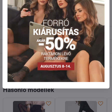
Ne habozzon kapcsolatba lépni velünk, raktárra szállítjuk az árut!
info​@everlady​.eu
Leírás
Vélemények
0
Fórum
0
Facebook
Twitter
Bluesky
Pinterest
Reddit
LinkedIn
WhatsApp
E-
mail
Hasonló modellek