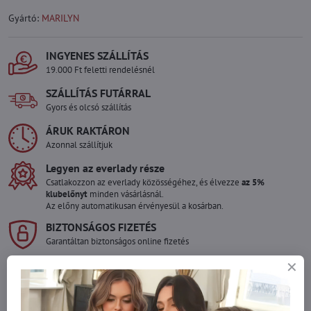
Gyártó:
MARILYN
INGYENES SZÁLLÍTÁS
19.000 Ft feletti rendelésnél
SZÁLLÍTÁS FUTÁRRAL
Gyors és olcsó szállítás
ÁRUK RAKTÁRON
Azonnal szállítjuk
Legyen az everlady része
Csatlakozzon az everlady közösségéhez, és élvezze
az 5%
klubelőnyt
minden vásárlásnál.
Az előny automatikusan érvényesül a kosárban.
BIZTONSÁGOS FIZETÉS
Garantáltan biztonságos online fizetés
Szeretne több terméket rendelni mint
amennyi raktáron van?