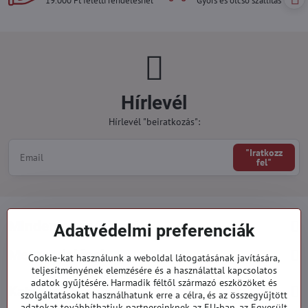
19.000 Ft feletti rendelésnél
Gyors és olcsó szállítás
Hírlevél
Hírlevél "beiratkozás":
"Iratkozz
fel"
Minden a vásárlásról
Adatvédelmi preferenciák
Megrendelések
Cookie-kat használunk a weboldal látogatásának javítására,
teljesítményének elemzésére és a használattal kapcsolatos
adatok gyűjtésére. Harmadik féltől származó eszközöket és
Kategóriák
szolgáltatásokat használhatunk erre a célra, és az összegyűjtött
adatokat továbbíthatjuk partnereinknek az EU-ban, az Egyesült