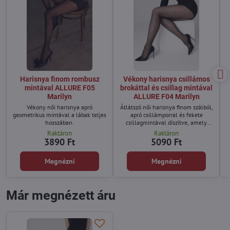
Harisnya finom rombusz
Vékony harisnya csillámos
mintával ALLURE F05
brokáttal és csillag mintával
Marilyn
ALLURE F04 Marilyn
Vékony női harisnya apró
Átlátszó női harisnya finom szálból,
geometrikus mintával a lábak teljes
apró csillámporral és fekete
hosszában.
csillagmintával díszítve, amely
egyenletesen fut végig a lábakon.
Raktáron
Raktáron
3890 Ft
5090 Ft
Megnézni
Megnézni
Már megnézett áru