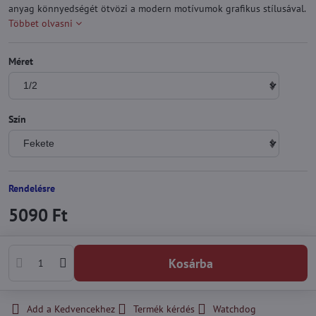
anyag könnyedségét ötvözi a modern motívumok grafikus stílusával.
Többet olvasni
Méret
Szín
Rendelésre
5090 Ft
Kosárba
Add a Kedvencekhez
Termék kérdés
Watchdog