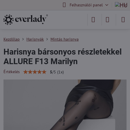
Felhasználói panel
Kezdőlap
Harisnyák
Mintás harisnya
Harisnya bársonyos részletekkel
ALLURE F13 Marilyn
Értékelés
5
/
5
(
1
x)