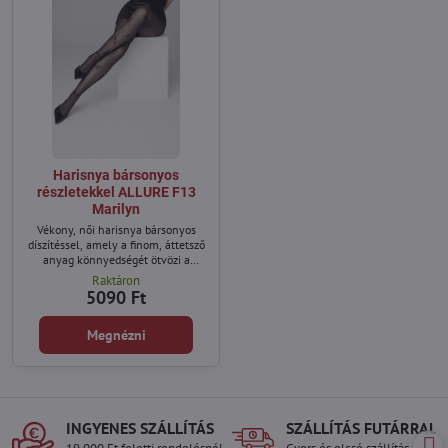
Harisnya bársonyos
részletekkel ALLURE F13
Marilyn
Vékony, női harisnya bársonyos
díszítéssel, amely a finom, áttetsző
anyag könnyedségét ötvözi a
modern motívumok grafikus
Raktáron
stílusával.
5090 Ft
Megnézni
INGYENES SZÁLLÍTÁS
SZÁLLÍTÁS FUTÁRRAL