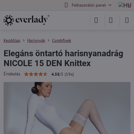
Felhasználói panel
Kezdőlap
Harisnyák
Combfixek
Elegáns öntartó harisnyanadrág
NICOLE 15 DEN Knittex
Értékelés
4.58
/
5
(
19
x)