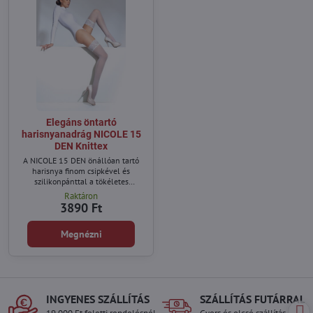
Elegáns öntartó
harisnyanadrág NICOLE 15
DEN Knittex
A NICOLE 15 DEN önállóan tartó
harisnya finom csipkével és
szilikonpánttal a tökéletes
illeszkedésért. Erősített fonalból
Raktáron
készült – tartós, elegáns és ideális
3890 Ft
minden alkalomra.
Megnézni
INGYENES SZÁLLÍTÁS
SZÁLLÍTÁS FUTÁRRAL