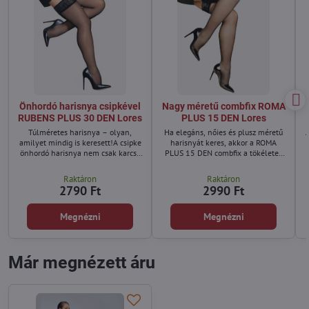
Önhordó harisnya csipkével
Nagy méretű combfix ROMA
RUBENS PLUS 30 DEN Lores
PLUS 15 DEN Lores
Túlméretes harisnya – olyan,
Ha elegáns, nőies és plusz méretű
amilyet mindig is keresett!A csipke
harisnyát keres, akkor a ROMA
önhordó harisnya nem csak karcsú
PLUS 15 DEN combfix a tökéletes
nők számára fenntartott kiegészítő!
választás az Ön számára.
Raktáron
Raktáron
2790 Ft
2990 Ft
Megnézni
Megnézni
Már megnézett áru