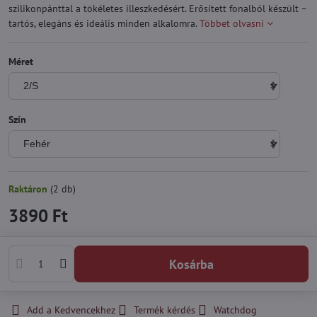
szilikonpánttal a tökéletes illeszkedésért. Erősített fonalból készült –
tartós, elegáns és ideális minden alkalomra.
Többet olvasni
Méret
Szín
Raktáron
(
2
db)
3890 Ft
Kosárba
Add a Kedvencekhez
Termék kérdés
Watchdog