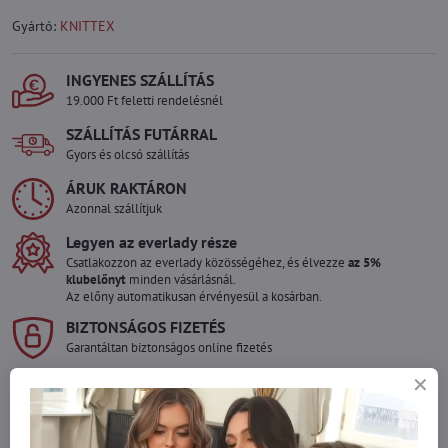
Gyártó:
KNITTEX
INGYENES SZÁLLÍTÁS
19.000 Ft feletti rendelésnél
SZÁLLÍTÁS FUTÁRRAL
Gyors és olcsó szállítás
ÁRUK RAKTÁRON
Azonnal szállítjuk
Legyen az everlady része
Csatlakozzon az everlady közösségéhez, és élvezze
az 5%
klubelőnyt
minden vásárlásnál.
Az előny automatikusan érvényesül a kosárban.
BIZTONSÁGOS FIZETÉS
Garantáltan biztonságos online fizetés
Szeretne több terméket rendelni mint
amennyi raktáron van?