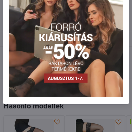
Ne habozzon kapcsolatba lépni velünk, raktárra szállítjuk az árut!
info​@everlady​.eu
Leírás
Vélemények
0
Fórum
0
Facebook
Twitter
Bluesky
Pinterest
Reddit
LinkedIn
WhatsApp
E-
mail
Hasonló modellek