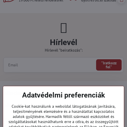
19.000 Ft feletti rendelésnél
Gyors és olcsó szállítás
Hírlevél
Hírlevél "beiratkozás":
"Iratkozz
fel"
Minden a vásárlásról
Adatvédelmi preferenciák
Megrendelések
Cookie-kat használunk a weboldal látogatásának javítására,
teljesítményének elemzésére és a használattal kapcsolatos
adatok gyűjtésére. Harmadik féltől származó eszközöket és
Kategóriák
szolgáltatásokat használhatunk erre a célra, és az összegyűjtött
adatokat továbbíthatjuk partnereinknek az EU-ban, az Egyesült