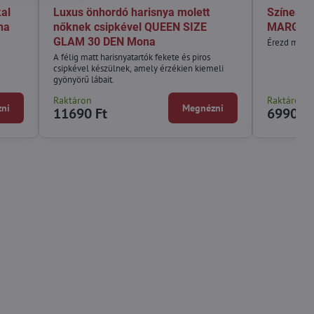
al
Luxus önhordó harisnya molett
Színes m
na
nőknek csipkével QUEEN SIZE
MARGARE
GLAM 30 DEN Mona
Érezd magad 
A félig matt harisnyatartók fekete és piros
csipkével készülnek, amely érzékien kiemeli
gyönyörű lábait.
Raktáron
Raktáron
ni
Megnézni
11690 Ft
6990 Ft