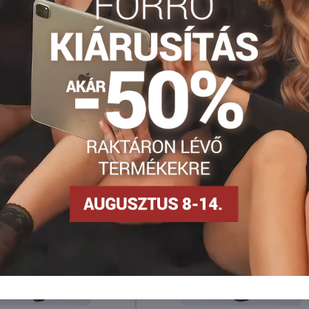
Facebook
Twitter
Bluesky
Pinterest
Reddit
LinkedIn
WhatsApp
E-
mail