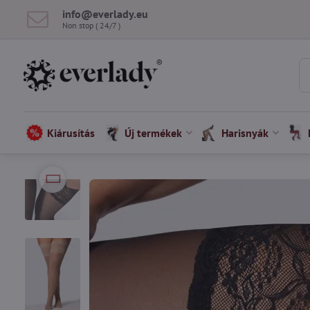
info​@everlady​.eu
Non stop ( 24/7 )
Kiárusítás
Új termékek
Harisnyák