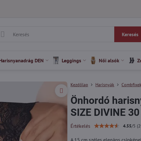
Keresés
Harisnyanadrág DEN
Leggings
Női alsók
Z
Kezdőlap
Harisnyák
Combfixe
Önhordó haris
SIZE DIVINE 3
Értékelés
4.55
/
5
(
2
A 15 cm széles elegáns csipkén