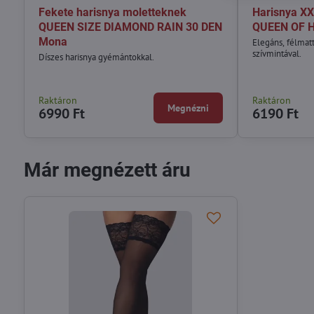
Fekete harisnya moletteknek
Harisnya XX
QUEEN SIZE DIAMOND RAIN 30 DEN
QUEEN OF 
Mona
Elegáns, félmat
szívmintával.
Díszes harisnya gyémántokkal.
Raktáron
Raktáron
Megnézni
6990 Ft
6190 Ft
Már megnézett áru