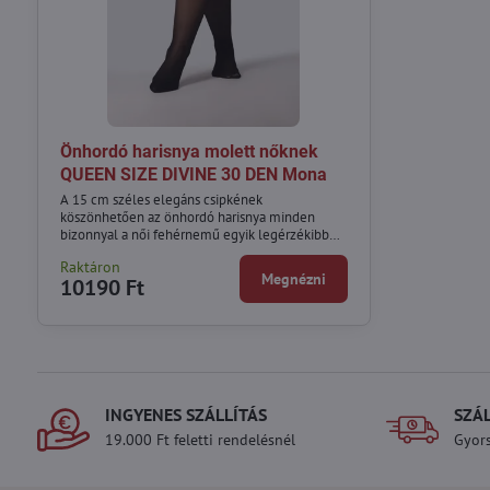
Önhordó harisnya molett nőknek
QUEEN SIZE DIVINE 30 DEN Mona
A 15 cm széles elegáns csipkének
köszönhetően az önhordó harisnya minden
bizonnyal a női fehérnemű egyik legérzékibb
eleme lesz.
Raktáron
Megnézni
10190 Ft
INGYENES SZÁLLÍTÁS
SZÁ
19.000 Ft feletti rendelésnél
Gyors