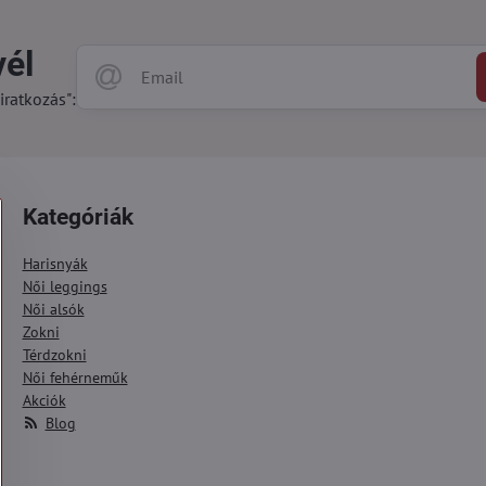
vél
iratkozás":
Kategóriák
Harisnyák
Női leggings
Női alsók
Zokni
Térdzokni
Női fehérneműk
Akciók
Blog