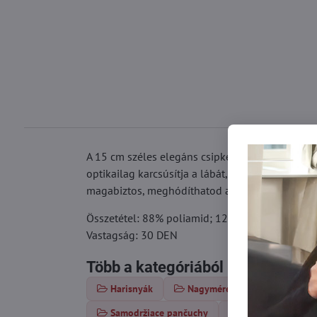
A 15 cm széles elegáns csipkének köszönhetően 
optikailag karcsúsítja a lábát, eleganciát és stí
magabiztos, meghódíthatod a világot.
Összetétel: 88% poliamid; 12% elasztán
Vastagság: 30 DEN
Több a kategóriából
Harisnyák
Nagyméretű harisnya
Samodržiace pančuchy
Erotické pančuch