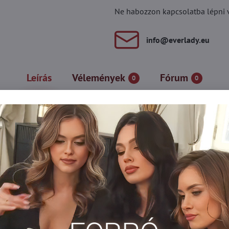
Ne habozzon kapcsolatba lépni vel
info​@everlady​.eu
Leírás
Vélemények
Fórum
0
0
az önhordó harisnya minden bizonnyal a női fehérnemű egyik legé
lust kölcsönöz. A megerősített és átlátszó orr lehetővé teszi a leg
Combfixek
Erotikus harisnya
Harisnya 30-40 DEN-es
y
Plus size pančuchy xl/xxl/xxxl
Silonky 30-40 DEN