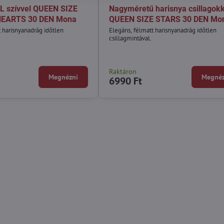
L szívvel QUEEN SIZE
Nagyméretű harisnya csillagokk
HEARTS 30 DEN Mona
QUEEN SIZE STARS 30 DEN Mo
t harisnyanadrág időtlen
Elegáns, félmatt harisnyanadrág időtlen
csillagmintával.
Raktáron
Megnézni
Megnéz
6990 Ft