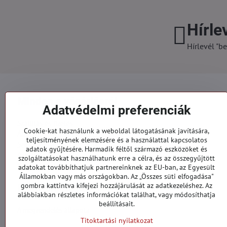
Hírle
Hírlevél "be
Minden a vásárlásról
Adatvédelmi preferenciák
Szállítás és fizetés
Cookie-kat használunk a weboldal látogatásának javítására,
Általános szerződési feltételek
teljesítményének elemzésére és a használattal kapcsolatos
Személyes adatok védelme
adatok gyűjtésére. Harmadik féltől származó eszközöket és
Reklamációs űrlap
szolgáltatásokat használhatunk erre a célra, és az összegyűjtött
Kapcsolatt
adatokat továbbíthatjuk partnereinknek az EU-ban, az Egyesült
Államokban vagy más országokban. Az „Összes süti elfogadása"
gombra kattintva kifejezi hozzájárulását az adatkezeléshez. Az
Megrendelések
alábbiakban részletes információkat találhat, vagy módosíthatja
beállításait.
A megrendelés állapota
Titoktartási nyilatkozat