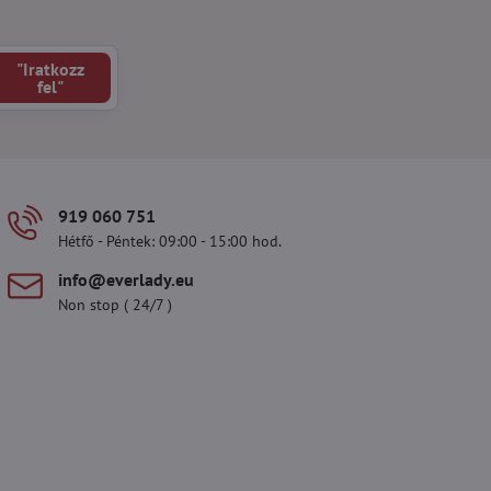
"Iratkozz
fel"
919 060 751
Hétfő - Péntek: 09:00 - 15:00 hod.
info​@everlady​.eu
Non stop ( 24/7 )