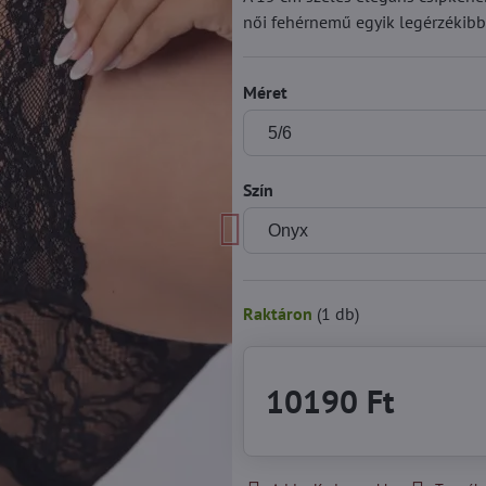
női fehérnemű egyik legérzékibb
Méret
Szín
Raktáron
(
1
db)
10190 Ft