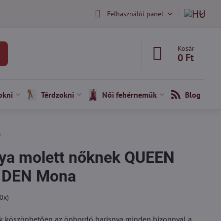
Felhasználói panel
Kosár
0 Ft
okni
Térdzokni
Női fehérneműk
Blog
k
nya molett nőknek QUEEN
0 DEN Mona
0
x)
ek köszönhetően az önhordó harisnya minden bizonnyal a