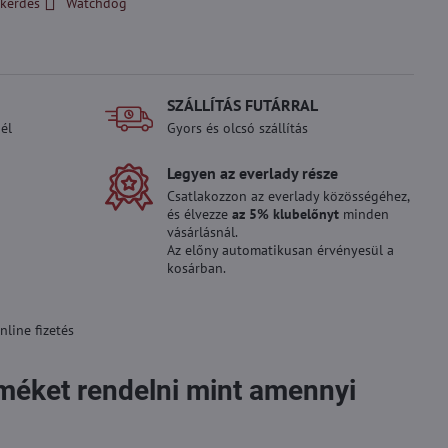
kérdés
Watchdog
SZÁLLÍTÁS FUTÁRRAL
él
Gyors és olcsó szállítás
Legyen az everlady része
Csatlakozzon az everlady közösségéhez,
és élvezze
az 5% klubelőnyt
minden
vásárlásnál.
Az előny automatikusan érvényesül a
kosárban.
line fizetés
rméket rendelni mint amennyi