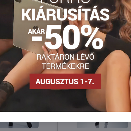
Facebook
Twitter
Bluesky
Pinterest
Reddit
LinkedIn
WhatsApp
E-
mail