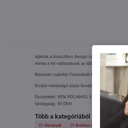
Ajánlat a klasszikus design szerelmeseinek. Az a
minta a mi változatunk az időtlen varráson. Var
Bűnösen csábító! Finomított harisnya fűszeres s
Kiváló minőségű olasz fonalból készült. Sziliko
Összetétel: 90% POLIAMID, 10% ELASTÁN
Vastagság: 30 DEN
Több a kategóriából
Harisnyák
Erotikus harisnya
Hari