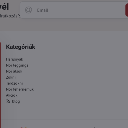
vél
iratkozás":
Kategóriák
Harisnyák
Női leggings
Női alsók
Zokni
Térdzokni
Női fehérneműk
Akciók
Blog