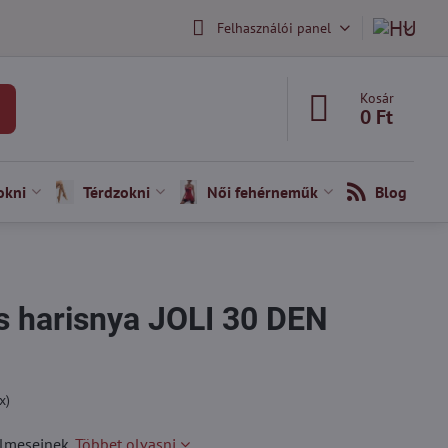
Felhasználói panel
Kosár
0 Ft
okni
Térdzokni
Női fehérneműk
Blog
s harisnya JOLI 30 DEN
x)
elmeseinek.
Többet olvasni