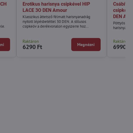
NCH
Erotikus harisnya csipkével HIP
Csábító l
LACE 3O DEN Amour
csipkéve
DEN Amo
Klasszikus áttetsző félmatt harisnyanadrág
nyitott lépésbetéttel 30 DEN. A stílusos
Pöttyös tér
ele.
csipkeöv a derékvonalon egyszerre hoz
harisnyanad
eleganciát és kényelmet.
Raktáron
Raktáron
ni
Megnézni
6290 Ft
6990 Ft