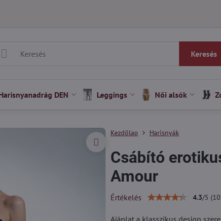
Keresés
Harisnyanadrág DEN
Leggings
Női alsók
Z
Kezdőlap
Harisnyák
Csábító erotiku
Amour
Értékelés
4.3
/
5
(
10
Ajánlat a klasszikus design szer