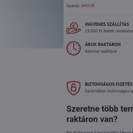
Gyártó:
AMOUR
INGYENES SZÁLLÍTÁS
19.000 Ft feletti rendelésn
ÁRUK RAKTÁRON
Azonnal szállítjuk
BIZTONSÁGOS FIZETÉS
Garantáltan biztonságos on
Szeretne több te
raktáron van?
Ne habozzon kapcsolatba lépni vel