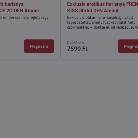
tt harisnya
Exkluzív erotikus harisnya FRE
CE 2O DEN Amour
KISS 30/60 DEN Amour
k ember számára rejtett vagy
Exkluzív erotikus harisnyanadrág nyitott
.
lépésbetéttel, amely fűzőket imitál. Velúr
csókmintával – döntse el, kit varázsol el v
Raktáron
Megnézni
Megnéz
7590 Ft