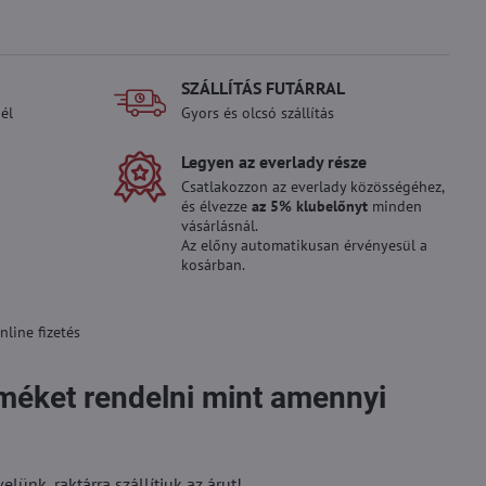
SZÁLLÍTÁS FUTÁRRAL
él
Gyors és olcsó szállítás
Legyen az everlady része
Csatlakozzon az everlady közösségéhez,
és élvezze
az 5% klubelőnyt
minden
vásárlásnál.
Az előny automatikusan érvényesül a
kosárban.
line fizetés
rméket rendelni mint amennyi
ünk, raktárra szállítjuk az árut!