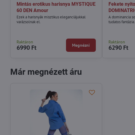
Mintás erotikus harisnya MYSTIQUE
Fekete nyito
60 DEN Amour
DOMINATRI
Ezek a harisnyák misztikus eleganciájukkal
A dominancia so
varázsolnak el.
tudatos fantázia
Raktáron
Raktáron
Megnézni
6990 Ft
6290 Ft
Már megnézett áru