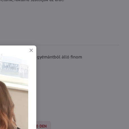
ulján található, sok gyémántból álló finom
ákkal.
Silonky 30-40 DEN