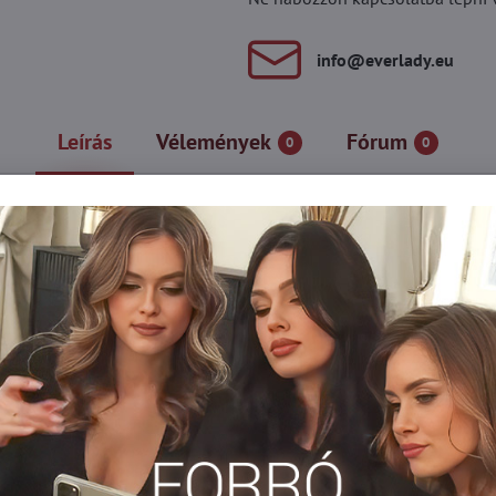
info​@everlady​.eu
Leírás
Vélemények
Fórum
0
0
lsó részen a hálószövés a harisnyára utal, àla mesh. A lábszár hát
ázsoljon egyedi kecsességet és szépséget a lábaihoz a Joli harisny
zabással.
n borítású csipkepánttal készült.
snya 30-40 DEN-es
Harisnyanadrág DEN
Erotické pančuchy