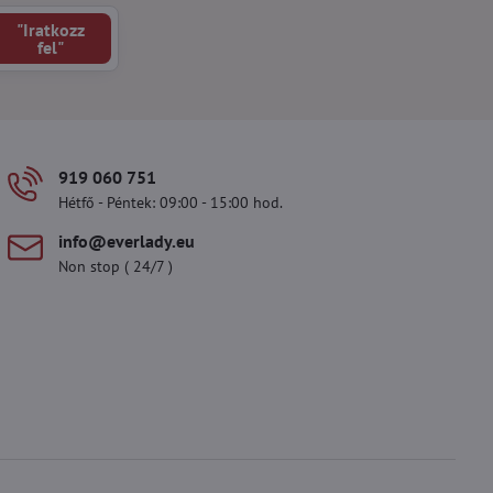
"Iratkozz
fel"
919 060 751
Hétfő - Péntek: 09:00 - 15:00 hod.
info​@everlady​.eu
Non stop ( 24/7 )