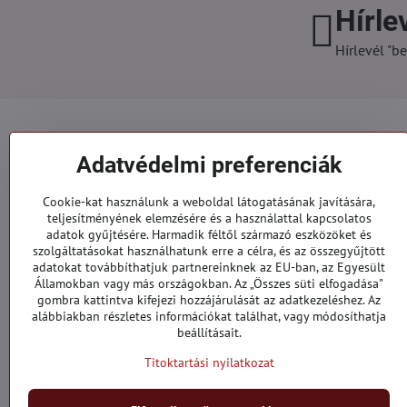
Hírle
Hírlevél "be
Minden a vásárlásról
Adatvédelmi preferenciák
Szállítás és fizetés
Cookie-kat használunk a weboldal látogatásának javítására,
Általános szerződési feltételek
teljesítményének elemzésére és a használattal kapcsolatos
Személyes adatok védelme
adatok gyűjtésére. Harmadik féltől származó eszközöket és
Reklamációs űrlap
szolgáltatásokat használhatunk erre a célra, és az összegyűjtött
Kapcsolatt
adatokat továbbíthatjuk partnereinknek az EU-ban, az Egyesült
Államokban vagy más országokban. Az „Összes süti elfogadása"
gombra kattintva kifejezi hozzájárulását az adatkezeléshez. Az
Megrendelések
alábbiakban részletes információkat találhat, vagy módosíthatja
beállításait.
A megrendelés állapota
Titoktartási nyilatkozat