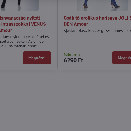
isnyanadrág nyitott
Csábító erotikus harisnya JOLI 
el strasszokkal VENUS
DEN Amour
Amour
Ajánlat a klasszikus design szerelmeseinek
arisnya nyitott lépésbetéttel és
éssel a combokon. Az ünnepi
kell unalmasnak lennie...
Raktáron
Megnézni
Megnéz
6290 Ft