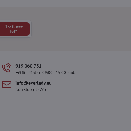
"Iratkozz
fel"
919 060 751
Hétfő - Péntek: 09:00 - 15:00 hod.
info​@everlady​.eu
Non stop ( 24/7 )