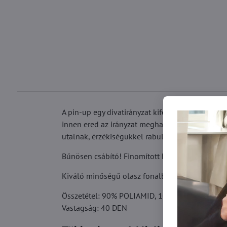
A pin-up egy divatirányzat kifejezés, amely az 1
innen ered az irányzat meghatározása. Az öltözkö
utalnak, érzékiségükkel rabul ejtik.
Bűnösen csábító! Finomított harisnya fűszeres n
Kiváló minőségű olasz fonalból készült. Sziliko
Összetétel: 90% POLIAMID, 10% ELASTÁN
Vastagság: 40 DEN