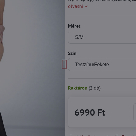
olvasni
Méret
Szín
Raktáron
(
2
db)
6990 Ft