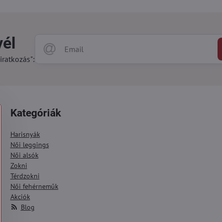
vél
iratkozás":
Kategóriák
Harisnyák
Női leggings
Női alsók
Zokni
Térdzokni
Női fehérneműk
Akciók
Blog