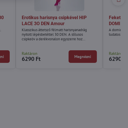
30
Erotikus harisnya csipkével HIP
Fekete ny
LACE 3O DEN Amour
DOMINAT
.
Klasszikus áttetsző félmatt harisnyanadrág
A dominanci
nyitott lépésbetéttel 30 DEN. A stílusos
tudatos fant
csipkeöv a derékvonalon egyszerre hoz
eleganciát és kényelmet.
Raktáron
Raktáron
ni
Megnézni
6290 Ft
6290 Ft