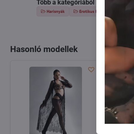
Több a kategóriából
Harisnyák
Erotikus harisnya
Hari
Hasonló modellek