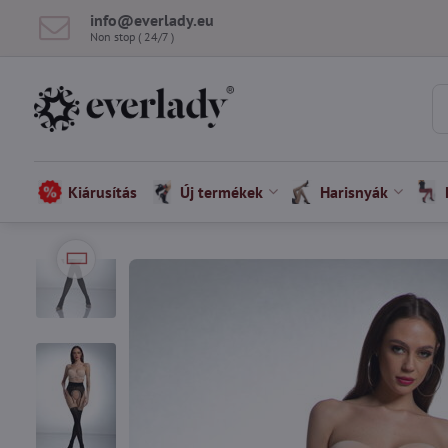
info​@everlady​.eu
Non stop ( 24/7 )
Kiárusítás
Új termékek
Harisnyák