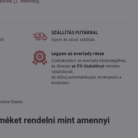
kérdés
Watchdog
SZÁLLÍTÁS FUTÁRRAL
él
Gyors és olcsó szállítás
Legyen az everlady része
Csatlakozzon az everlady közösségéhez,
és élvezze
az 5% klubelőnyt
minden
vásárlásnál.
Az előny automatikusan érvényesül a
kosárban.
line fizetés
rméket rendelni mint amennyi