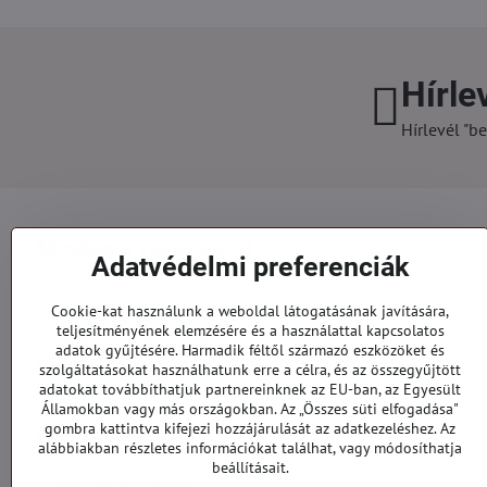
Hírle
Hírlevél "be
Minden a vásárlásról
Adatvédelmi preferenciák
Szállítás és fizetés
Cookie-kat használunk a weboldal látogatásának javítására,
Általános szerződési feltételek
teljesítményének elemzésére és a használattal kapcsolatos
Személyes adatok védelme
adatok gyűjtésére. Harmadik féltől származó eszközöket és
Reklamációs űrlap
szolgáltatásokat használhatunk erre a célra, és az összegyűjtött
Kapcsolatt
adatokat továbbíthatjuk partnereinknek az EU-ban, az Egyesült
Államokban vagy más országokban. Az „Összes süti elfogadása"
gombra kattintva kifejezi hozzájárulását az adatkezeléshez. Az
Megrendelések
alábbiakban részletes információkat találhat, vagy módosíthatja
beállításait.
A megrendelés állapota