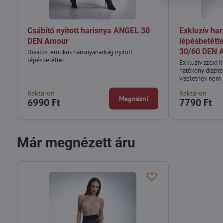
Csábító nyitott harisnya ANGEL 30
Exkluzív har
DEN Amour
lépésbetétt
30/60 DEN 
Divatos, erotikus harisnyanadrág nyitott
lépésbetéttel.
Exkluzív szexi h
hatékony díszít
viseletnek nem 
Raktáron
Raktáron
Megnézni
6990 Ft
7790 Ft
Már megnézett áru