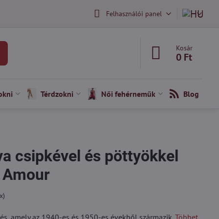
Felhasználói panel
Kosár
0 Ft
okni
Térdzokni
Női fehérneműk
Blog
ya csipkével és pöttyökkel
 Amour
x)
ezés, amely az 1940-es és 1950-es évekből származik.
Többet