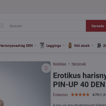
Keresés
Harisnyanadrág DEN
Leggings
Női alsók
Z
Kezdőlap
Harisnyák
Erotikus harisn
PIN-UP 40 DEN
Értékelés
4.75
/
5
(
8
A pin-up egy divatirányzat kifej