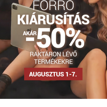
snya 30-40 DEN-es
Harisnyanadrág DEN
Erotické pančuchy
Facebook
Twitter
Bluesky
Pinterest
Reddit
LinkedIn
WhatsApp
E-
mail