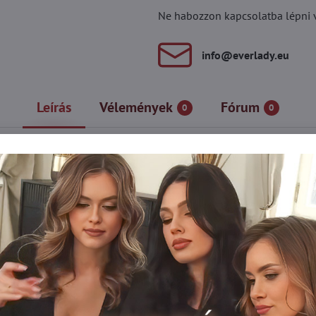
Ne habozzon kapcsolatba lépni vel
info​@everlady​.eu
Leírás
Vélemények
Fórum
0
0
940-es és 1950-es évekből származik. A nők képeit ezután kis poszt
dés egyik jellegzetes eleme a harisnyakötővel rögzített harisnya v
yílással.
n borítású csipkepánttal készült.