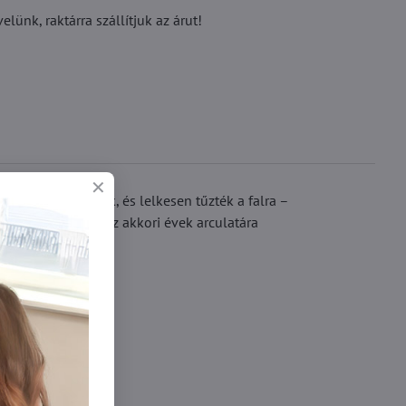
ünk, raktárra szállítjuk az árut!
erekre nyomtatták, és lelkesen tűzték a falra –
olt. Harisnyáink az akkori évek arculatára