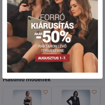
info​@everlady​.eu
Leírás
Vélemények
0
Fórum
0
Facebook
Twitter
Bluesky
Pinterest
Reddit
LinkedIn
WhatsApp
E-
mail
Hasonló modellek