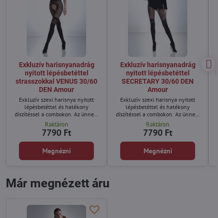
Exkluzív harisnyanadrág
Exkluzív harisnyanadrág
nyitott lépésbetéttel
nyitott lépésbetéttel
strasszokkal VENUS 30/60
SECRETARY 30/60 DEN
DEN Amour
Amour
Exkluzív szexi harisnya nyitott
Exkluzív szexi harisnya nyitott
lépésbetéttel és hatékony
lépésbetéttel és hatékony
díszítéssel a combokon. Az ünnepi
díszítéssel a combokon. Az ünnepi
viseletnek nem kell unalmasnak
viseletnek nem kell unalmasnak
Raktáron
Raktáron
lennie...
lennie...
7790 Ft
7790 Ft
Megnézni
Megnézni
Már megnézett áru