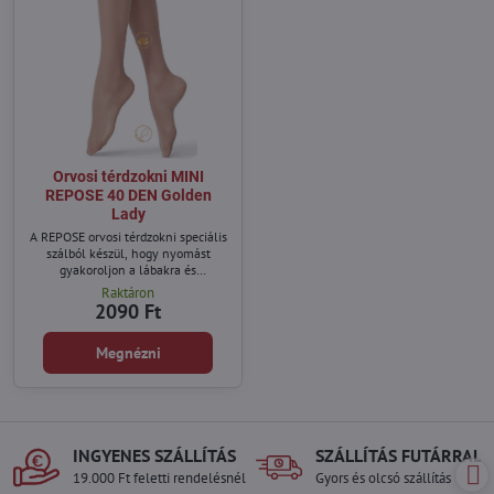
Orvosi térdzokni MINI
REPOSE 40 DEN Golden
Lady
A REPOSE orvosi térdzokni speciális
szálból készül, hogy nyomást
gyakoroljon a lábakra és
megakadályozza a visszerek
Raktáron
kialakulását.
2090 Ft
Megnézni
INGYENES SZÁLLÍTÁS
SZÁLLÍTÁS FUTÁRRAL
19.000 Ft feletti rendelésnél
Gyors és olcsó szállítás