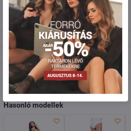
Ne habozzon kapcsolatba lépni velünk, raktárra szállítjuk az árut!
info​@everlady​.eu
Leírás
Vélemények
0
Fórum
0
Facebook
Twitter
Bluesky
Pinterest
Reddit
LinkedIn
WhatsApp
E-
mail
Hasonló modellek