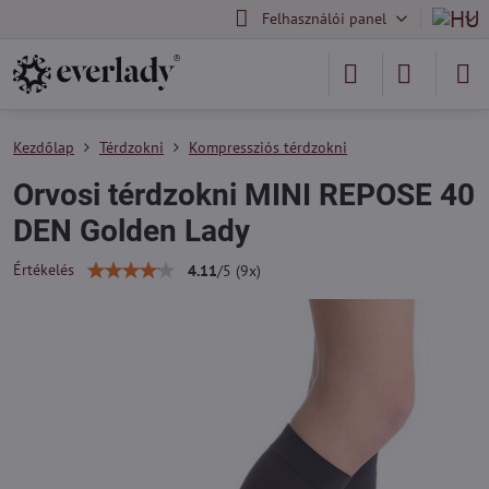
Felhasználói panel
Kezdőlap
Térdzokni
Kompressziós térdzokni
Orvosi térdzokni MINI REPOSE 40
DEN Golden Lady
Értékelés
4.11
/
5
(
9
x)