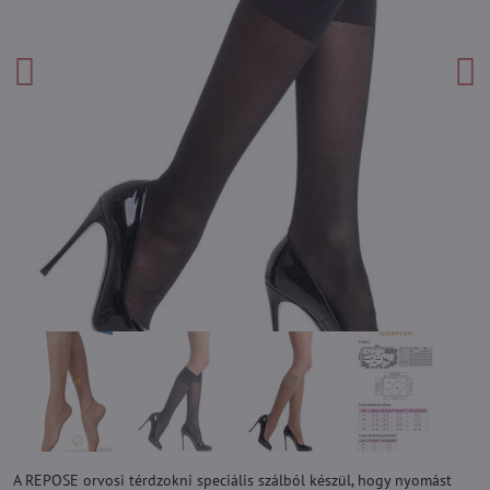
A REPOSE orvosi térdzokni speciális szálból készül, hogy nyomást