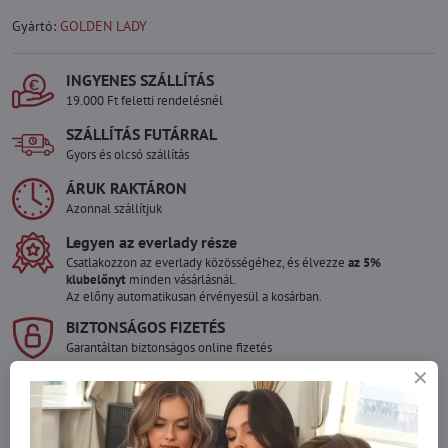
Gyártó:
GOLDEN LADY
INGYENES SZÁLLÍTÁS
19.000 Ft feletti rendelésnél
SZÁLLÍTÁS FUTÁRRAL
Gyors és olcsó szállítás
ÁRUK RAKTÁRON
Azonnal szállítjuk
Legyen az everlady része
Csatlakozzon az everlady közösségéhez, és élvezze
az 5%
klubelőnyt
minden vásárlásnál.
Az előny automatikusan érvényesül a kosárban.
BIZTONSÁGOS FIZETÉS
Garantáltan biztonságos online fizetés
Szeretne több terméket rendelni mint
amennyi raktáron van?