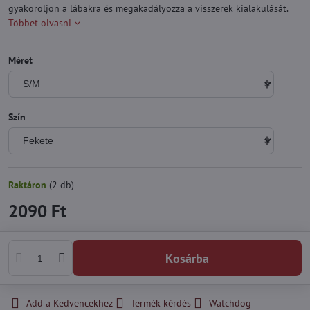
gyakoroljon a lábakra és megakadályozza a visszerek kialakulását.
Többet olvasni
Méret
Szín
Raktáron
(
2
db)
2090 Ft
Kosárba
Add a Kedvencekhez
Termék kérdés
Watchdog