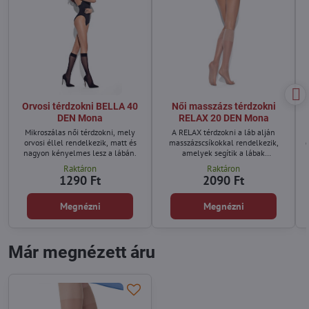
Orvosi térdzokni BELLA 40
Női masszázs térdzokni
DEN Mona
RELAX 20 DEN Mona
Mikroszálas női térdzokni, mely
A RELAX térdzokni a láb alján
orvosi éllel rendelkezik, matt és
masszázscsíkokkal rendelkezik,
nagyon kényelmes lesz a lábán.
amelyek segítik a lábak
vérkeringését.
Raktáron
Raktáron
1290 Ft
2090 Ft
Megnézni
Megnézni
Már megnézett áru