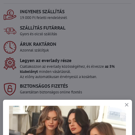
INGYENES SZÁLLÍTÁS
19.000 Ft feletti rendelésnél
SZÁLLÍTÁS FUTÁRRAL
Gyors és olcsó szállítás
ÁRUK RAKTÁRON
Azonnal szállítjuk
Legyen az everlady része
Csatlakozzon az everlady közösségéhez, és élvezze
az 5%
klubelőnyt
minden vásárlásnál.
Az előny automatikusan érvényesül a kosárban.
BIZTONSÁGOS FIZETÉS
Garantáltan biztonságos online fizetés
Szeretne több terméket rendelni mint
amennyi raktáron van?
Ne habozzon kapcsolatba lépni velünk, raktárra szállítjuk az árut!