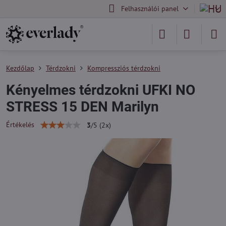
Felhasználói panel
Kezdőlap
Térdzokni
Kompressziós térdzokni
Kényelmes térdzokni UFKI NO
STRESS 15 DEN Marilyn
Értékelés
3
/
5
(
2
x)