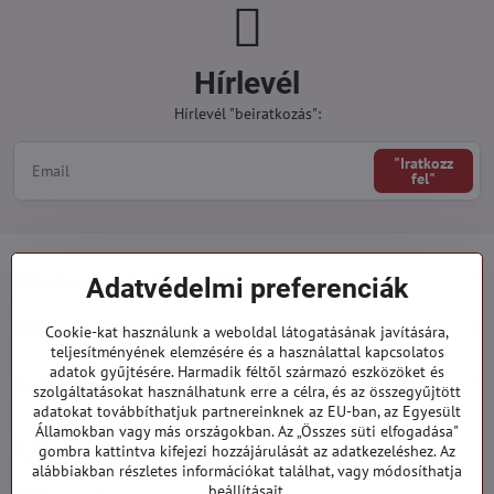
Hírlevél
Hírlevél "beiratkozás":
"Iratkozz
fel"
Minden a vásárlásról
Adatvédelmi preferenciák
Megrendelések
Cookie-kat használunk a weboldal látogatásának javítására,
teljesítményének elemzésére és a használattal kapcsolatos
adatok gyűjtésére. Harmadik féltől származó eszközöket és
Kategóriák
szolgáltatásokat használhatunk erre a célra, és az összegyűjtött
adatokat továbbíthatjuk partnereinknek az EU-ban, az Egyesült
Államokban vagy más országokban. Az „Összes süti elfogadása"
919 060 751
gombra kattintva kifejezi hozzájárulását az adatkezeléshez. Az
Hétfő - Péntek: 09:00 - 15:00 hod.
alábbiakban részletes információkat találhat, vagy módosíthatja
beállításait.