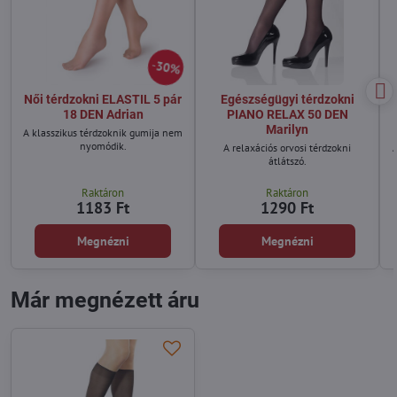
30%
Női térdzokni ELASTIL 5 pár
Egészségügyi térdzokni
18 DEN Adrian
PIANO RELAX 50 DEN
Marilyn
A klasszikus térdzoknik gumija nem
nyomódik.
A relaxációs orvosi térdzokni
A
átlátszó.
Raktáron
Raktáron
1183 Ft
1290 Ft
Megnézni
Megnézni
Már megnézett áru