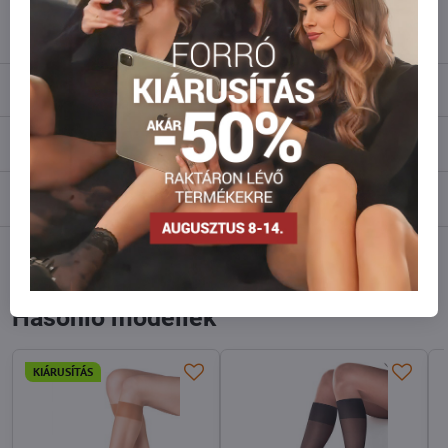
info​@everlady​.eu
Leírás
Vélemények
0
Fórum
0
Facebook
Twitter
Bluesky
Pinterest
Reddit
LinkedIn
WhatsApp
E-
mail
Hasonló modellek
KIÁRUSÍTÁS