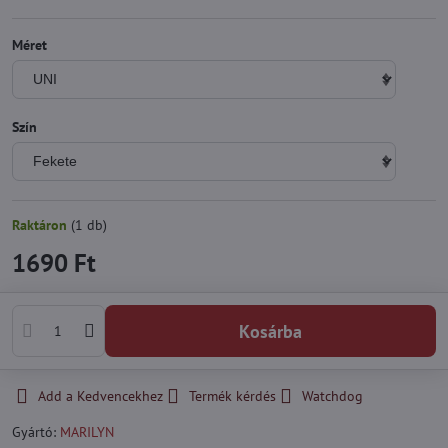
Méret
Szín
Raktáron
(
1
db)
1690 Ft
Kosárba
Add a Kedvencekhez
Termék kérdés
Watchdog
Gyártó:
MARILYN