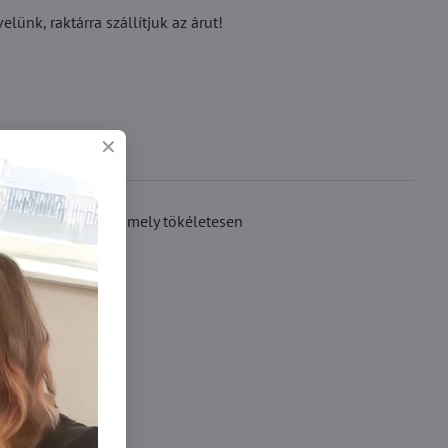
ünk, raktárra szállítjuk az árut!
val rendelkeznek, amely tökéletesen