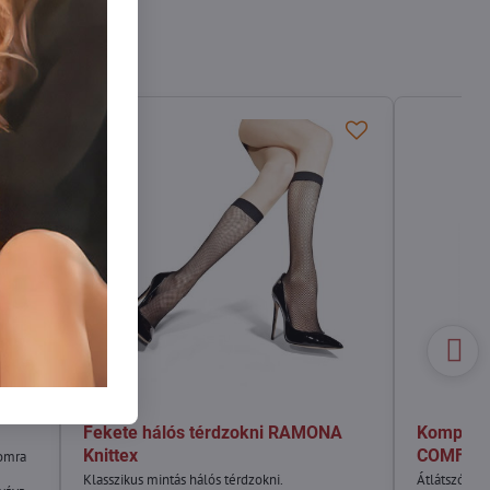
Fekete hálós térdzokni RAMONA
Kompress
Knittex
COMFORT
lomra
Klasszikus mintás hálós térdzokni.
Átlátszó tér