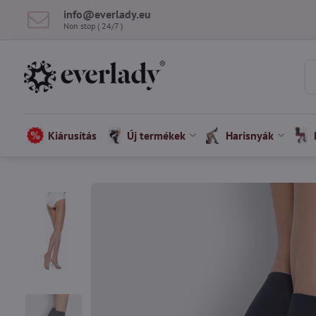
info​@everlady​.eu
Non stop ( 24/7 )
Kiárusítás
Új termékek
Harisnyák