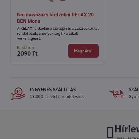
Női masszázs térdzokni RELAX 20
DEN Mona
A RELAX térdzokni a láb alján masszázscsíkokkal
rendelkezik, amelyek segítik a lábak
vérkeringését.
Raktáron
Megnézni
2090 Ft
INGYENES SZÁLLÍTÁS
SZÁ
19.000 Ft feletti rendelésnél
Gyors
Hírle
Hírlevél "be