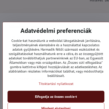
Minden a vásárlásról
Adatvédelmi preferenciák
Szállítás és fizetés
Cookie-kat használunk a weboldal látogatásának javítására,
Általános szerződési feltételek
teljesítményének elemzésére és a használattal kapcsolatos
Személyes adatok védelme
adatok gyűjtésére. Harmadik féltől származó eszközöket és
Reklamációs űrlap
szolgáltatásokat használhatunk erre a célra, és az összegyűjtött
Kapcsolatt
adatokat továbbíthatjuk partnereinknek az EU-ban, az Egyesült
Államokban vagy más országokban. Az „Összes süti elfogadása"
gombra kattintva kifejezi hozzájárulását az adatkezeléshez. Az
Megrendelések
alábbiakban részletes információkat találhat, vagy módosíthatja
beállításait.
A megrendelés állapota
Titoktartási nyilatkozat
Elfogadja az összes cookie-t
Mindent elutasítani