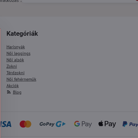
Kategóriák
Harisnyák
Női leggings
Női alsók
Zokni
Térdzokni
Női fehérneműk
Akciók
Blog