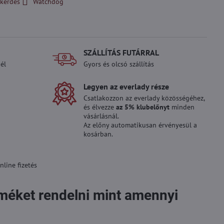
kérdés
Watchdog
SZÁLLÍTÁS FUTÁRRAL
él
Gyors és olcsó szállítás
Legyen az everlady része
Csatlakozzon az everlady közösségéhez,
és élvezze
az 5% klubelőnyt
minden
vásárlásnál.
Az előny automatikusan érvényesül a
kosárban.
line fizetés
rméket rendelni mint amennyi