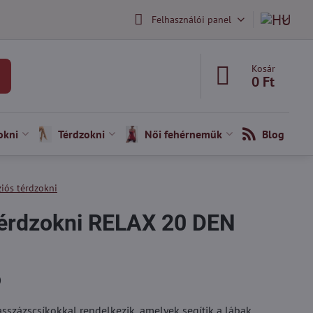
Felhasználói panel
Kosár
0 Ft
okni
Térdzokni
Női fehérneműk
Blog
iós térdzokni
térdzokni RELAX 20 DEN
)
sszázscsíkokkal rendelkezik, amelyek segítik a lábak