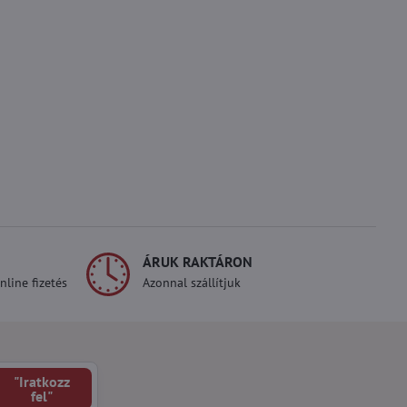
ÁRUK RAKTÁRON
line fizetés
Azonnal szállítjuk
"Iratkozz
fel"