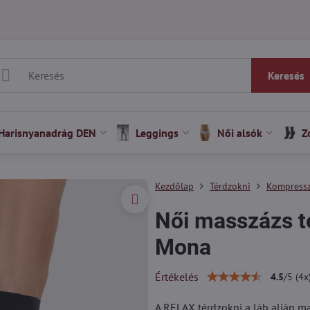
Keresés
Harisnyanadrág DEN
Leggings
Női alsók
Z
Kezdőlap
Térdzokni
Kompressz
Női masszázs 
Mona
Értékelés
4.5
/
5
(
4
x
A RELAX térdzokni a láb alján ma