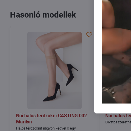
Hasonló modellek
KIÁRUSÍTÁS
Női hálós térdzokni CASTING 032
Női hálós t
Marilyn
Divatos szeretn
Hálós térdzoknit nagyon kedvelik egy