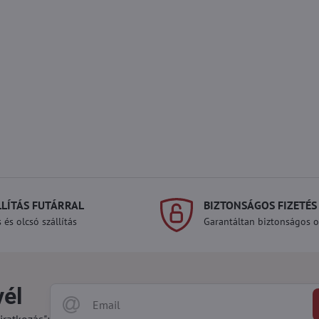
LLÍTÁS FUTÁRRAL
BIZTONSÁGOS FIZETÉS
 és olcsó szállítás
Garantáltan biztonságos on
vél
iratkozás":