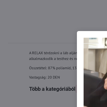
A RELAX térdzokni a láb alján masszázscsíkokka
alkalmazkodik a testhez és nem nyomja.
Összetétel: 87% poliamid, 13% lycra
Vastagság: 20 DEN
Több a kategóriából
Térdzokni