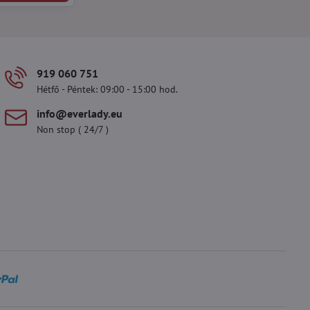
919 060 751
Hétfő - Péntek: 09:00 - 15:00 hod.
info​@everlady​.eu
Non stop ( 24/7 )