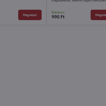
magassarkúval, valamint légies maxiszokn
egyaránt vonzóak lesznek.
Raktáron
Megnézni
Megnéz
990 Ft