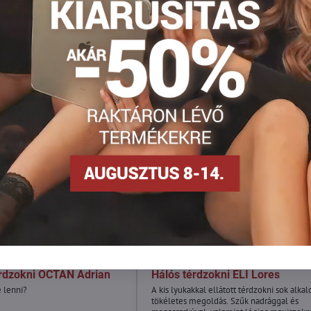
mail
890 Ft
30%
érdzokni OCTAN Adrian
Hálós térdzokni ELI Lores
e lenni?
A kis lyukakkal ellátott térdzokni sok alka
tökéletes megoldás. Szűk nadrággal és