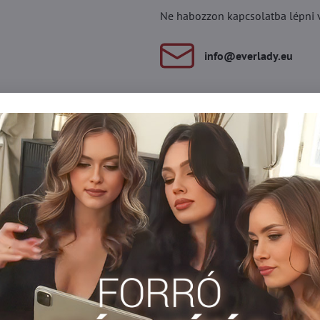
Ne habozzon kapcsolatba lépni vel
info​@everlady​.eu
Leírás
Vélemények
Fórum
0
0
l rendelkezik, amelyek segítik a lábak vérkeringését. Széles gumi
Kompressziós térdzokni
Facebook
Twitter
Bluesky
Pinterest
Reddit
LinkedIn
WhatsApp
E-