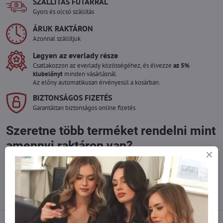
SZÁLLÍTÁS FUTÁRRAL
Gyors és olcsó szállítás
ÁRUK RAKTÁRON
Azonnal szállítjuk
Legyen az everlady része
Csatlakozzon az everlady közösségéhez, és élvezze
az 5%
klubelőnyt
minden vásárlásnál.
Az előny automatikusan érvényesül a kosárban.
BIZTONSÁGOS FIZETÉS
Garantáltan biztonságos online fizetés
Szeretne több terméket rendelni mint
amennyi raktáron van?
Ne habozzon kapcsolatba lépni velünk, raktárra szállítjuk az árut!
info​@everlady​.eu