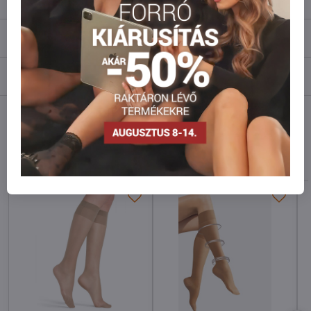
Leírás
Vélemények
0
Fórum
0
Facebook
Twitter
Bluesky
Pinterest
Reddit
LinkedIn
WhatsApp
E-
mail
Hasonló modellek