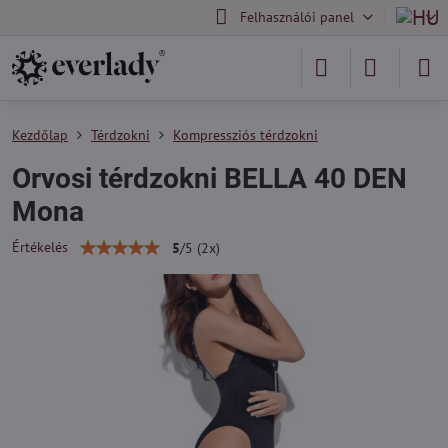
Felhasználói panel
Kezdőlap
Térdzokni
Kompressziós térdzokni
Orvosi térdzokni BELLA 40 DEN
Mona
Értékelés
5
/
5
(
2
x)