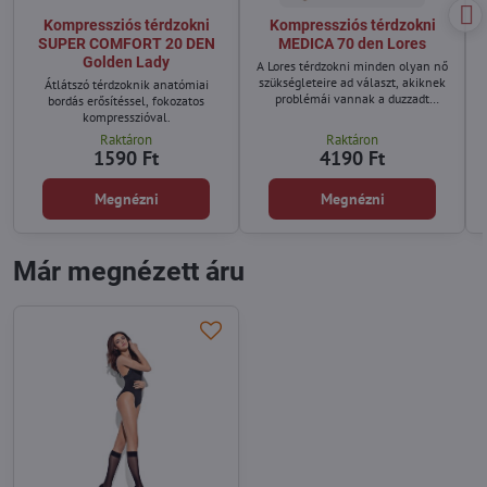
Kompressziós térdzokni
Kompressziós térdzokni
SUPER COMFORT 20 DEN
MEDICA 70 den Lores
Golden Lady
A Lores térdzokni minden olyan nő
szükségleteire ad választ, akiknek
Átlátszó térdzoknik anatómiai
problémái vannak a duzzadt
bordás erősítéssel, fokozatos
lábakkal és a nap végén
kompresszióval.
fáradtságérzettel.
Raktáron
Raktáron
1590 Ft
4190 Ft
Megnézni
Megnézni
Már megnézett áru