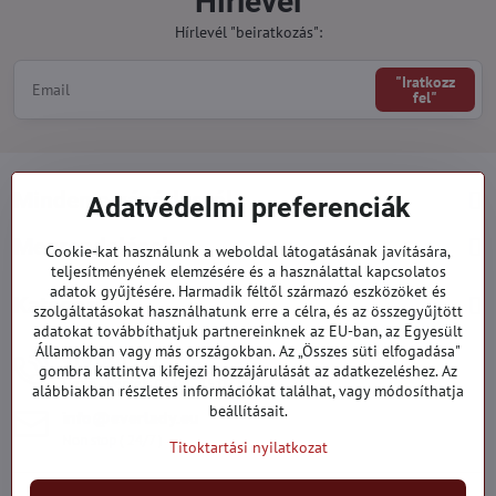
Hírlevél
Hírlevél "beiratkozás":
"Iratkozz
fel"
Minden a vásárlásról
Adatvédelmi preferenciák
Megrendelések
Cookie-kat használunk a weboldal látogatásának javítására,
teljesítményének elemzésére és a használattal kapcsolatos
adatok gyűjtésére. Harmadik féltől származó eszközöket és
Kategóriák
szolgáltatásokat használhatunk erre a célra, és az összegyűjtött
adatokat továbbíthatjuk partnereinknek az EU-ban, az Egyesült
Államokban vagy más országokban. Az „Összes süti elfogadása"
919 060 751
gombra kattintva kifejezi hozzájárulását az adatkezeléshez. Az
Hétfő - Péntek: 09:00 - 15:00 hod.
alábbiakban részletes információkat találhat, vagy módosíthatja
beállításait.
info​@everlady​.eu
Non stop ( 24/7 )
Titoktartási nyilatkozat