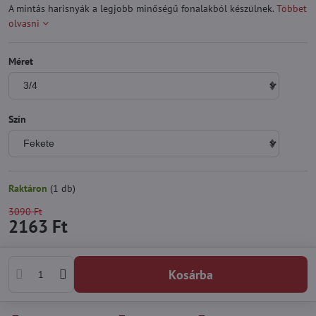
A mintás harisnyák a legjobb minőségű fonalakból készülnek.
Többet
olvasni
Méret
Szín
Raktáron
(
1
db)
3090 Ft
2163 Ft
Kosárba