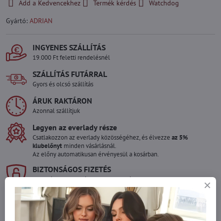
Add a Kedvencekhez
Termék kérdés
Watchdog
Gyártó:
ADRIAN
INGYENES SZÁLLÍTÁS
19.000 Ft feletti rendelésnél
SZÁLLÍTÁS FUTÁRRAL
Gyors és olcsó szállítás
ÁRUK RAKTÁRON
Azonnal szállítjuk
Legyen az everlady része
Csatlakozzon az everlady közösségéhez, és élvezze
az 5%
klubelőnyt
minden vásárlásnál.
Az előny automatikusan érvényesül a kosárban.
BIZTONSÁGOS FIZETÉS
Garantáltan biztonságos online fizetés
Szeretne több terméket rendelni mint
amennyi raktáron van?