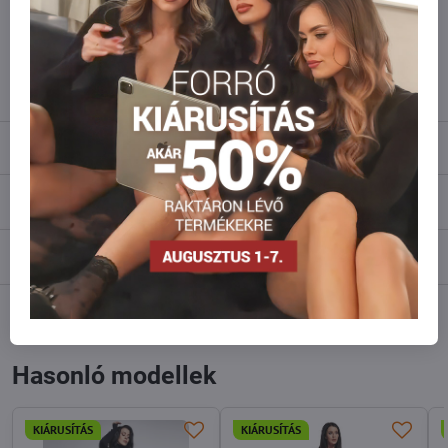
Ne habozzon kapcsolatba lépni velünk, raktárra szállítjuk az árut!
info​@everlady​.eu
Leírás
Vélemények
0
Fórum
0
Facebook
Twitter
Bluesky
Pinterest
Reddit
LinkedIn
WhatsApp
E-
mail
Hasonló modellek
KIÁRUSÍTÁS
KIÁRUSÍTÁS