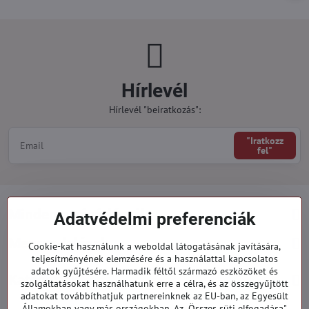
Hírlevél
Hírlevél "beiratkozás":
"Iratkozz
fel"
Minden a vásárlásról
Adatvédelmi preferenciák
Megrendelések
Cookie-kat használunk a weboldal látogatásának javítására,
teljesítményének elemzésére és a használattal kapcsolatos
adatok gyűjtésére. Harmadik féltől származó eszközöket és
Kategóriák
szolgáltatásokat használhatunk erre a célra, és az összegyűjtött
adatokat továbbíthatjuk partnereinknek az EU-ban, az Egyesült
Államokban vagy más országokban. Az „Összes süti elfogadása"