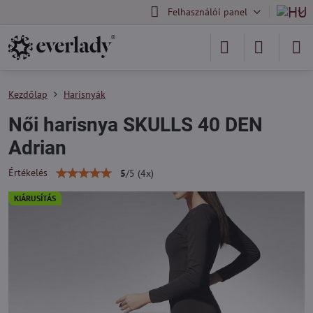
Felhasználói panel
Kezdőlap
Harisnyák
Női harisnya SKULLS 40 DEN
Adrian
Értékelés
5
/
5
(
4
x)
KIÁRUSÍTÁS