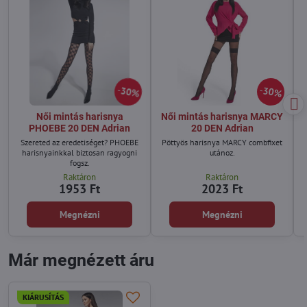
30%
30%
Női mintás harisnya
Női mintás harisnya MARCY
PHOEBE 20 DEN Adrian
20 DEN Adrian
Szereted az eredetiséget? PHOEBE
Pöttyös harisnya MARCY combfixet
harisnyainkkal biztosan ragyogni
utánoz.
fogsz.
Raktáron
Raktáron
1953 Ft
2023 Ft
Megnézni
Megnézni
Már megnézett áru
KIÁRUSÍTÁS