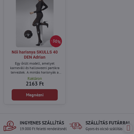
30%
Női harisnya SKULLS 40
DEN Adrian
Egy őrült modell, amelyet
karneváli és halloweeni partikra
terveztek. A mintás harisnyák a
legjobb minőségű fonalakból
Raktáron
készülnek.
2163 Ft
Megnézni
INGYENES SZÁLLÍTÁS
SZÁLLÍTÁS FUTÁRRAL
19.000 Ft feletti rendelésnél
Gyors és olcsó szállítás