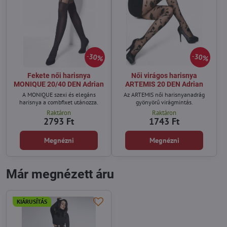
30%
30%
Fekete női harisnya
Női virágos harisnya
MONIQUE 20/40 DEN Adrian
ARTEMIS 20 DEN Adrian
A MONIQUE szexi és elegáns
Az ARTEMIS női harisnyanadrág
harisnya a combfixet utánozza.
gyönyörű virágmintás.
Raktáron
Raktáron
2793 Ft
1743 Ft
Megnézni
Megnézni
Már megnézett áru
KIÁRUSÍTÁS