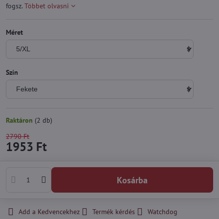
fogsz.
Többet olvasni
Méret
Szín
Raktáron
(
2
db)
2790 Ft
1953 Ft
Kosárba
Add a Kedvencekhez
Termék kérdés
Watchdog