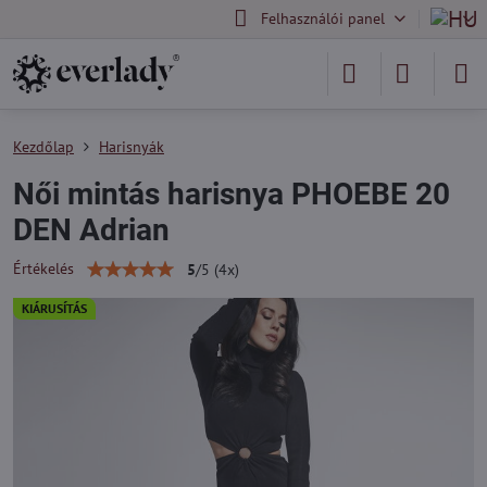
Felhasználói panel
Kezdőlap
Harisnyák
Női mintás harisnya PHOEBE 20
DEN Adrian
Értékelés
5
/
5
(
4
x)
KIÁRUSÍTÁS