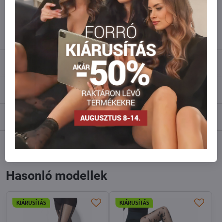
Ne habozzon kapcsolatba lépni velünk, raktárra szállítjuk az árut!
info​@everlady​.eu
Leírás
Vélemények
0
Fórum
0
Facebook
Twitter
Bluesky
Pinterest
Reddit
LinkedIn
WhatsApp
E-
mail
Hasonló modellek
KIÁRUSÍTÁS
KIÁRUSÍTÁS