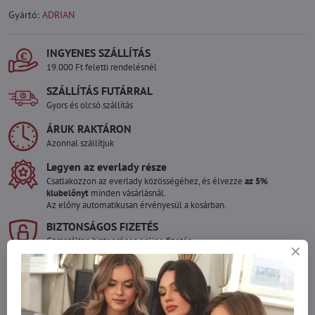
Gyártó:
ADRIAN
INGYENES SZÁLLÍTÁS
19.000 Ft feletti rendelésnél
SZÁLLÍTÁS FUTÁRRAL
Gyors és olcsó szállítás
ÁRUK RAKTÁRON
Azonnal szállítjuk
Legyen az everlady része
Csatlakozzon az everlady közösségéhez, és élvezze
az 5%
klubelőnyt
minden vásárlásnál.
Az előny automatikusan érvényesül a kosárban.
BIZTONSÁGOS FIZETÉS
Garantáltan biztonságos online fizetés
Szeretne több terméket rendelni mint
amennyi raktáron van?