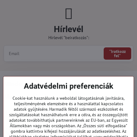
Hírlevél
Hírlevél "beiratkozás":
"Iratkozz
fel"
Minden a vásárlásról
Adatvédelmi preferenciák
Megrendelések
Cookie-kat használunk a weboldal látogatásának javítására,
teljesítményének elemzésére és a használattal kapcsolatos
adatok gyűjtésére. Harmadik féltől származó eszközöket és
Kategóriák
szolgáltatásokat használhatunk erre a célra, és az összegyűjtött
adatokat továbbíthatjuk partnereinknek az EU-ban, az Egyesült
Államokban vagy más országokban. Az „Összes süti elfogadása"
919 060 751
gombra kattintva kifejezi hozzájárulását az adatkezeléshez. Az
Hétfő - Péntek: 09:00 - 15:00 hod.
alábbiakban részletes információkat találhat, vagy módosíthatja