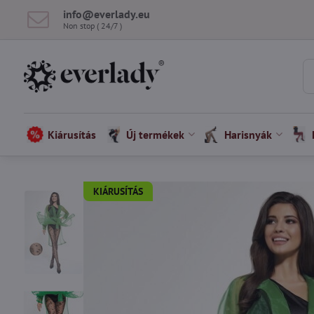
info​@everlady​.eu
Non stop ( 24/7 )
Kiárusítás
Új termékek
Harisnyák
KIÁRUSÍTÁS