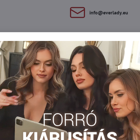
info​@everlady​.eu
Leírás
Vélemények
Fórum
0
0
usan elrendezett, különböző méretű csillagok találhatók. A harisn
al vagy ruhával, és alkosson elbűvölő ruhát.
Mintás harisnya
Vékony harisnya
Harisnya 15-20 DEN-es
Facebook
Twitter
Bluesky
Pinterest
Reddit
LinkedIn
WhatsApp
E-
mail