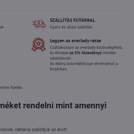
SZÁLLÍTÁS FUTÁRRAL
él
Gyors és olcsó szállítás
Legyen az everlady része
Csatlakozzon az everlady közösségéhez,
és élvezze
az 5% klubelőnyt
minden
vásárlásnál.
Az előny automatikusan érvényesül a
kosárban.
line fizetés
rméket rendelni mint amennyi
ünk, raktárra szállítjuk az árut!