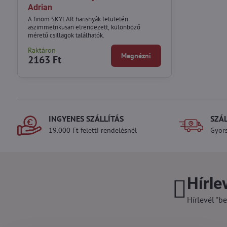
Adrian
A finom SKYLAR harisnyák felületén
aszimmetrikusan elrendezett, különböző
méretű csillagok találhatók.
Raktáron
Megnézni
2163 Ft
INGYENES SZÁLLÍTÁS
SZÁ
19.000 Ft feletti rendelésnél
Gyors
Hírle
Hírlevél "be