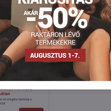
3990 Ft
30%
 harisnya MONIQUE
Adrian
 és elegáns harisnya a
zza.