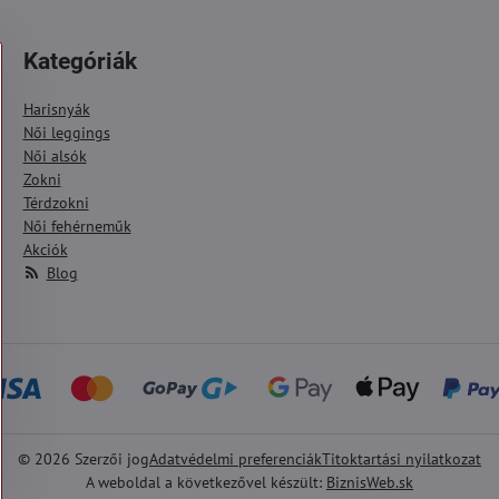
Kategóriák
Harisnyák
Női leggings
Női alsók
Zokni
Térdzokni
Női fehérneműk
Akciók
Blog
©
2026
Szerzői jog
Adatvédelmi preferenciák
Titoktartási nyilatkozat
A weboldal a következővel készült:
BiznisWeb.sk