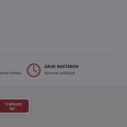
ÁRUK RAKTÁRON
line fizetés
Azonnal szállítjuk
"Iratkozz
fel"