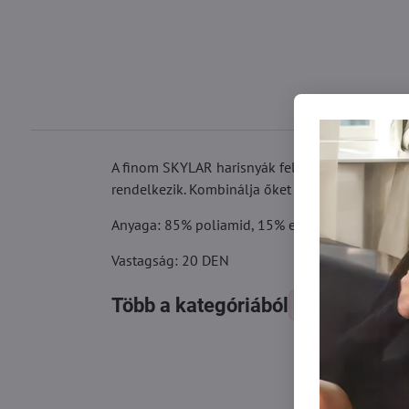
A finom SKYLAR harisnyák felületén aszimmetrik
rendelkezik. Kombinálja őket egy rövid szoknyáv
Anyaga: 85% poliamid, 15% elasztán
Vastagság: 20 DEN
Több a kategóriából
Harisnyák