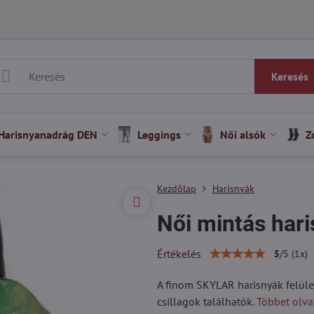
Keresés
Harisnyanadrág DEN
Leggings
Női alsók
Z
Kezdőlap
Harisnyák
Női mintás har
Értékelés
5
/
5
(
1
x)
A finom SKYLAR harisnyák felül
csillagok találhatók.
Többet olva