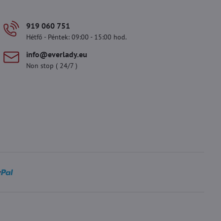
919 060 751
Hétfő - Péntek: 09:00 - 15:00 hod.
info​@everlady​.eu
Non stop ( 24/7 )