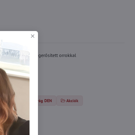
ya kis ékkel és megerősített orrokkal
Harisnyanadrág DEN
Akciók