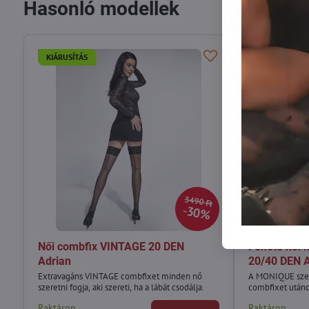
Hasonló modellek
KIÁRUSÍTÁS
KIÁRUSÍTÁS
3490 Ft
30%
Női combfix VINTAGE 20 DEN
Fekete női
Adrian
20/40 DEN 
Extravagáns VINTAGE combfixet minden nő
A MONIQUE szexi
szeretni fogja, aki szereti, ha a lábát csodálja.
combfixet utáno
Raktáron
Raktáron