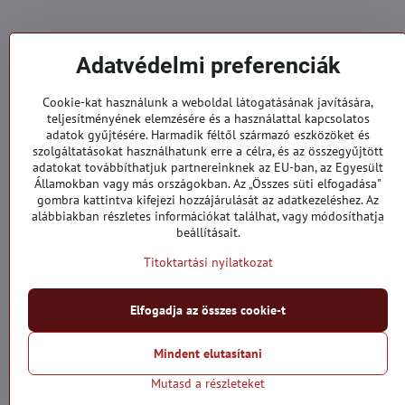
Minden a vásárlásról
Adatvédelmi preferenciák
Szállítás és fizetés
Cookie-kat használunk a weboldal látogatásának javítására,
Általános szerződési feltételek
teljesítményének elemzésére és a használattal kapcsolatos
Személyes adatok védelme
adatok gyűjtésére. Harmadik féltől származó eszközöket és
Reklamációs űrlap
szolgáltatásokat használhatunk erre a célra, és az összegyűjtött
Kapcsolatt
adatokat továbbíthatjuk partnereinknek az EU-ban, az Egyesült
Államokban vagy más országokban. Az „Összes süti elfogadása"
gombra kattintva kifejezi hozzájárulását az adatkezeléshez. Az
Megrendelések
alábbiakban részletes információkat találhat, vagy módosíthatja
beállításait.
A megrendelés állapota
Titoktartási nyilatkozat
Elfogadja az összes cookie-t
Mindent elutasítani
Mutasd a részleteket