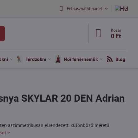
Felhasználói panel
Kosár
0 Ft
okni
Térdzokni
Női fehérneműk
Blog
isnya SKYLAR 20 DEN Adrian
etén aszimmetrikusan elrendezett, különböző méretű
sni