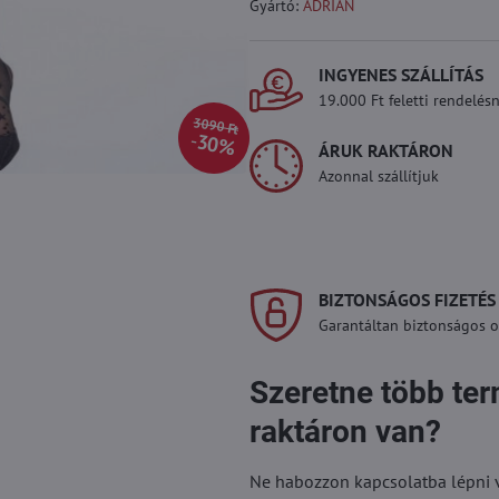
Gyártó:
ADRIAN
INGYENES SZÁLLÍTÁS
19.000 Ft feletti rendelésn
3090 Ft
30%
ÁRUK RAKTÁRON
Azonnal szállítjuk
BIZTONSÁGOS FIZETÉS
Garantáltan biztonságos on
Szeretne több te
raktáron van?
Ne habozzon kapcsolatba lépni vel