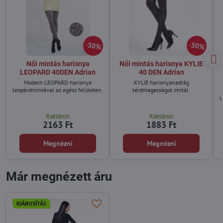
30%
30%
Női mintás harisnya
Női mintás harisnya KYLIE
LEOPARD 40DEN Adrian
40 DEN Adrian
Modern LEOPARD harisnya
KYLIE harisnyanadrág
leopárdmintával az egész felületen.
térdmagasságot imitál.
l
Raktáron
Raktáron
m
2163 Ft
1883 Ft
Megnézni
Megnézni
Már megnézett áru
KIÁRUSÍTÁS