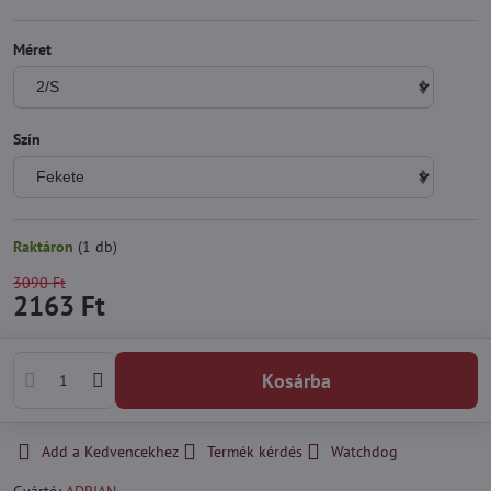
Méret
Szín
Raktáron
(
1
db)
3090 Ft
2163 Ft
Kosárba
Add a Kedvencekhez
Termék kérdés
Watchdog