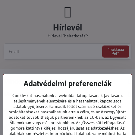
Hírlevél
Hírlevél "beiratkozás":
"Iratkozz
fel"
Minden a vásárlásról
Adatvédelmi preferenciák
Megrendelések
Cookie-kat használunk a weboldal látogatásának javítására,
teljesítményének elemzésére és a használattal kapcsolatos
adatok gyűjtésére. Harmadik féltől származó eszközöket és
Kategóriák
szolgáltatásokat használhatunk erre a célra, és az összegyűjtött
adatokat továbbíthatjuk partnereinknek az EU-ban, az Egyesült
Államokban vagy más országokban. Az „Összes süti elfogadása"
919 060 751
gombra kattintva kifejezi hozzájárulását az adatkezeléshez. Az
Hétfő - Péntek: 09:00 - 15:00 hod.
alábbiakban részletes információkat találhat, vagy módosíthatja