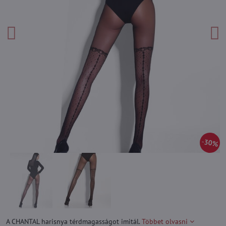
30%
A CHANTAL harisnya térdmagasságot imitál.
Többet olvasni