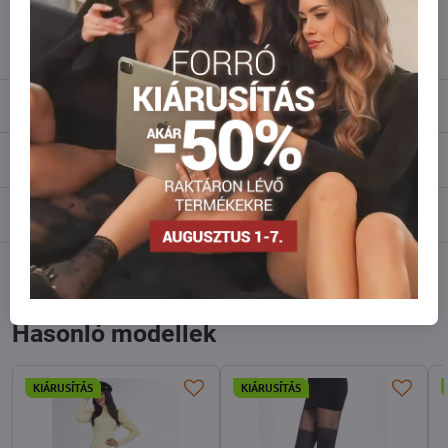
info​@everlady​.eu
Leírás
Vélemények
0
Fórum
0
Facebook
Twitter
Bluesky
Pinterest
Reddit
LinkedIn
WhatsApp
E-
mail
Hasonló modellek
KIÁRUSÍTÁS
KIÁRUSÍTÁS