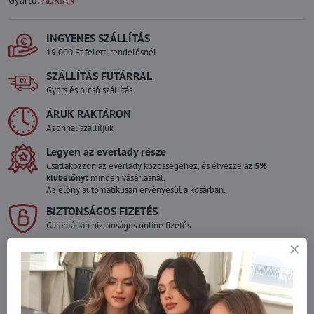
Gyártó:
ADRIAN
INGYENES SZÁLLÍTÁS
19.000 Ft feletti rendelésnél
SZÁLLÍTÁS FUTÁRRAL
Gyors és olcsó szállítás
ÁRUK RAKTÁRON
Azonnal szállítjuk
Legyen az everlady része
Csatlakozzon az everlady közösségéhez, és élvezze
az 5%
klubelőnyt
minden vásárlásnál.
Az előny automatikusan érvényesül a kosárban.
BIZTONSÁGOS FIZETÉS
Garantáltan biztonságos online fizetés
Szeretne több terméket rendelni mint
amennyi raktáron van?
Ne habozzon kapcsolatba lépni velünk, raktárra szállítjuk az árut!