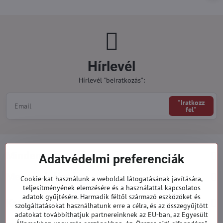
Hírlevél
Hírlevél "beiratkozás":
"Iratkozz
fel"
Minden a vásárlásról
Adatvédelmi preferenciák
Megrendelések
Cookie-kat használunk a weboldal látogatásának javítására,
teljesítményének elemzésére és a használattal kapcsolatos
adatok gyűjtésére. Harmadik féltől származó eszközöket és
Kategóriák
szolgáltatásokat használhatunk erre a célra, és az összegyűjtött
adatokat továbbíthatjuk partnereinknek az EU-ban, az Egyesült