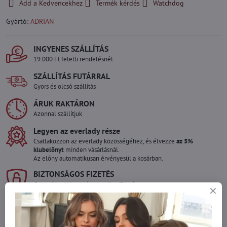
Add a Kedvencekhez
Termék kérdés
Watchdog
Gyártó:
ADRIAN
INGYENES SZÁLLÍTÁS
19.000 Ft feletti rendelésnél
SZÁLLÍTÁS FUTÁRRAL
Gyors és olcsó szállítás
ÁRUK RAKTÁRON
Azonnal szállítjuk
Legyen az everlady része
Csatlakozzon az everlady közösségéhez, és élvezze
az 5%
klubelőnyt
minden vásárlásnál.
Az előny automatikusan érvényesül a kosárban.
BIZTONSÁGOS FIZETÉS
Garantáltan biztonságos online fizetés
Szeretne több terméket rendelni mint
amennyi raktáron van?