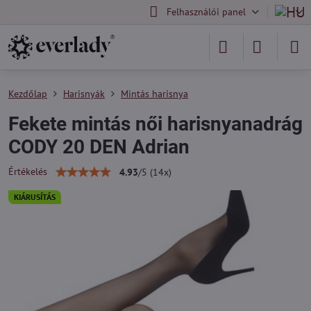
Felhasználói panel
Kezdőlap
Harisnyák
Mintás harisnya
Fekete mintás női harisnyanadrág
CODY 20 DEN Adrian
Értékelés
4.93
/
5
(
14
x)
KIÁRUSÍTÁS