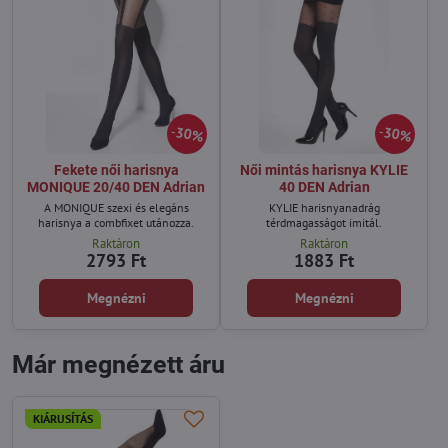
30%
30%
Fekete női harisnya
Női mintás harisnya KYLIE
MONIQUE 20/40 DEN Adrian
40 DEN Adrian
A MONIQUE szexi és elegáns
KYLIE harisnyanadrág
harisnya a combfixet utánozza.
térdmagasságot imitál.
Raktáron
Raktáron
2793 Ft
1883 Ft
Megnézni
Megnézni
Már megnézett áru
KIÁRUSÍTÁS