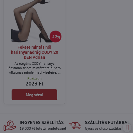
30%
Fekete mintás női
harisnyanadrág CODY 20
DEN Adrian
Az elegáns CODY harisnya
lábszárán finom mintázat található.
Alkalmas mindennapi viseletre. A
harisnya pamut bélésű,
Raktáron
megerősített orrú és megerősítetlen
2023 Ft
ülőrész.
Megnézni
INGYENES SZÁLLÍTÁS
SZÁLLÍTÁS FUTÁRRAL
19.000 Ft feletti rendelésnél
Gyors és olcsó szállítás