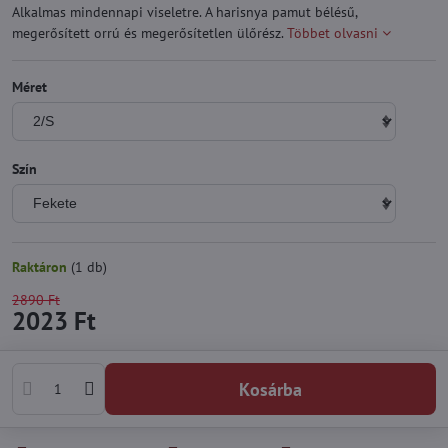
Alkalmas mindennapi viseletre. A harisnya pamut bélésű,
megerősített orrú és megerősítetlen ülőrész.
Többet olvasni
Méret
Szín
Raktáron
(
1
db)
2890 Ft
2023 Ft
Kosárba