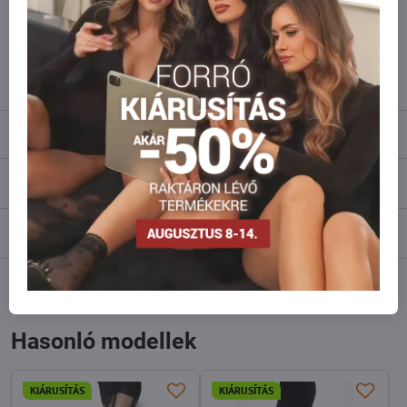
Ne habozzon kapcsolatba lépni velünk, raktárra szállítjuk az árut!
info​@everlady​.eu
Leírás
Vélemények
0
Fórum
0
Facebook
Twitter
Bluesky
Pinterest
Reddit
LinkedIn
WhatsApp
E-
mail
Hasonló modellek
KIÁRUSÍTÁS
KIÁRUSÍTÁS