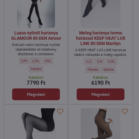
Luxus nyitott harisnya
Meleg harisnya termo
GLAMOUR 80 DEN Amour
hatással KEEP HEAT LUX
LINE 80 DEN Marilyn
Exkluzív szexi harisnya nyitott
lépésbetéttel és hatékony
A KEEP HEAT LUX LINE harisnya
díszítéssel a combokon.
ideális választás a hideg napokra.
Luxus nyitott harisnya GLAMOUR 80 DEN Amour - Méret:
Luxus nyitott harisnya GLAMOUR 80 DEN Amour - Méret:
Luxus nyitott harisnya GLAMOUR 80 DEN Amour - Méret:
S/M
L/XL
XXL
Meleg harisnya termo hatással K
Meleg harisnya termo hatá
Meleg harisnya ter
1/2
3/4
5/XL
Luxus nyitott harisnya GLAMOUR 80 DEN Amour - Szín:
Fekete
Meleg harisnya termo hatással K
Meleg harisnya termo 
Fekete
Szürke
Raktáron
Raktáron
7790 Ft
6190 Ft
Megnézni
Megnézni