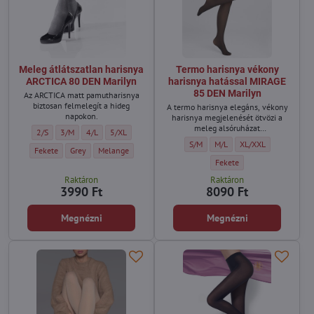
Meleg átlátszatlan harisnya
Termo harisnya vékony
ARCTICA 80 DEN Marilyn
harisnya hatással MIRAGE
85 DEN Marilyn
Az ARCTICA matt pamutharisnya
biztosan felmelegít a hideg
A termo harisnya elegáns, vékony
napokon.
harisnya megjelenését ötvözi a
meleg alsóruházat
Meleg átlátszatlan harisnya ARCTICA 80 DEN Marilyn - Méret:
Meleg átlátszatlan harisnya ARCTICA 80 DEN Marilyn - Méret:
Meleg átlátszatlan harisnya ARCTICA 80 DEN Marilyn - Méret:
Meleg átlátszatlan harisnya ARCTICA 80 DEN Marilyn - Mé
2/S
3/M
4/L
5/XL
funkcionalitásával.
Termo harisnya vékony harisnya ha
Termo harisnya vékony hari
Termo harisnya véko
S/M
M/L
XL/XXL
Meleg átlátszatlan harisnya ARCTICA 80 DEN Marilyn - Szín:
Meleg átlátszatlan harisnya ARCTICA 80 DEN Marilyn - Szín:
Meleg átlátszatlan harisnya ARCTICA 80 DEN Marilyn - Szín:
Fekete
Grey
Melange
Termo harisnya vékony hari
Fekete
Raktáron
Raktáron
3990 Ft
8090 Ft
Megnézni
Megnézni