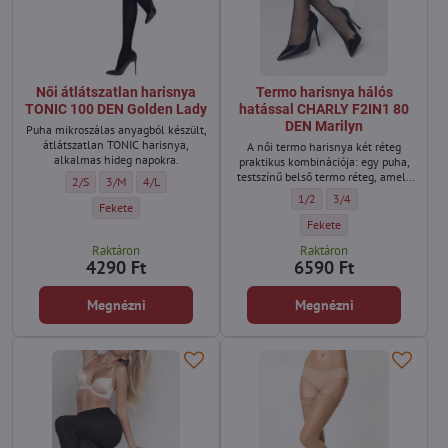
Női átlátszatlan harisnya
Termo harisnya hálós
TONIC 100 DEN Golden Lady
hatással CHARLY F2IN1 80
DEN Marilyn
Puha mikroszálas anyagból készült,
átlátszatlan TONIC harisnya,
A női termo harisnya két réteg
alkalmas hideg napokra.
praktikus kombinációja: egy puha,
testszínű belső termo réteg, amely
Női átlátszatlan harisnya TONIC 100 DEN Golden Lady - Méret:
Női átlátszatlan harisnya TONIC 100 DEN Golden Lady - Méret:
Női átlátszatlan harisnya TONIC 100 DEN Golden Lady - Mér
2/S
3/M
4/L
melegen tart és a bőrhöz simul,
Termo harisnya hálós hatássa
Termo harisnya hálós 
1/2
3/4
valamint egy felső hálós harisnya,
Női átlátszatlan harisnya TONIC 100 DEN Golden Lady - Szín:
Fekete
amely modern, félig áttetsző hatást
Termo harisnya hálós hatás
Fekete
kelt és kiemeli a lábak vonalát.
Raktáron
Raktáron
4290 Ft
6590 Ft
Megnézni
Megnézni