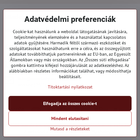
Minden a vásárlásról
Adatvédelmi preferenciák
Megrendelések
Cookie-kat használunk a weboldal látogatásának javítására,
teljesítményének elemzésére és a használattal kapcsolatos
adatok gyűjtésére. Harmadik féltől származó eszközöket és
Kategóriák
szolgáltatásokat használhatunk erre a célra, és az összegyűjtött
adatokat továbbíthatjuk partnereinknek az EU-ban, az Egyesült
Államokban vagy más országokban. Az „Összes süti elfogadása"
919 060 751
gombra kattintva kifejezi hozzájárulását az adatkezeléshez. Az
Hétfő - Péntek: 09:00 - 15:00 hod.
alábbiakban részletes információkat találhat, vagy módosíthatja
beállításait.
info​@everlady​.eu
Non stop ( 24/7 )
Titoktartási nyilatkozat
Elfogadja az összes cookie-t
Mindent elutasítani
©
2026
Szerzői jog
Adatvédelmi preferenciák
Titoktartási nyilatkozat
Mutasd a részleteket
A weboldal a következővel készült:
BiznisWeb.sk