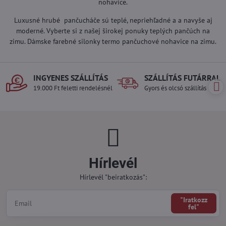
nohavice.
Luxusné hrubé pančucháče sú teplé, nepriehľadné a a navyše aj
moderné. Vyberte si z našej širokej ponuky teplých pančúch na
zimu. Dámske farebné silonky termo pančuchové nohavice na zimu.
INGYENES SZÁLLÍTÁS
SZÁLLÍTÁS FUTÁRRAL
19.000 Ft feletti rendelésnél
Gyors és olcsó szállítás
Hírlevél
Hírlevél "beiratkozás":
"Iratkozz
fel"