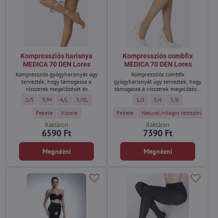
Kompressziós harisnya
Kompressziós combfix
MEDICA 70 DEN Lores
MEDICA 70 DEN Lores
Kompressziós gyógyharisnyát úgy
Kompressziós combfix
tervezték, hogy támogassa a
gyógyharisnyát úgy tervezték, hogy
visszerek megelőzését és
támogassa a visszerek megelőzését
megkönnyítse az elfoglalt nők
és megkönnyítse az elfoglalt nők
Kompressziós harisnya MEDICA 70 DEN Lores - Méret:
Kompressziós harisnya MEDICA 70 DEN Lores - Méret:
Kompressziós harisnya MEDICA 70 DEN Lores - Méret:
Kompressziós harisnya MEDICA 70 DEN Lores - Méret:
Kompressziós combfix MEDICA 70 
Kompressziós combfix MED
Kompressziós combf
2/S
3/M
4/L
5/XL
1/2
3/4
5/6
mindennapi tevékenységét.
mindennapi tevékenységét.
Kompressziós harisnya MEDICA 70 DEN Lores - Szín:
Kompressziós harisnya MEDICA 70 DEN Lores - Szín:
Kompressziós combfix MEDICA 70 DEN Lore
Kompressziós combfix MEDICA 7
Fekete
Visone
Fekete
Natural/világos testszínű
Raktáron
Raktáron
6590 Ft
7390 Ft
Megnézni
Megnézni