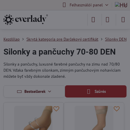
Felhasználói panel
Kezdőlap
Skrytá kategoria pre Darčekový certifikát
Silonky DEN
Silonky a pančuchy 70-80 DEN
Silonky a pančuchy, luxusné farebné pančuchy na zimu nad 70/80
DEN. Vďaka farebným silonkam, zimným pančuchovým nohaviciam
môžete byť vždy dokonale zladené.
Bestsellerek
Szűrés