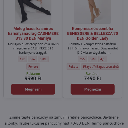
Meleg luxus kasmíros
Kompressziós combfix
harisnyanadrág CASHMERE
BENESSERE & BELLEZZA 70
B13 80 DEN Marilyn
DEN Golden Lady
Merüljön el az elegancia és a luxus
Combfix I. kompressziós osztályú,
világában a CASHMERE B13
15 HGmm nyomással. Duzzanattal
harisnyanadrággal.
járó visszértágulatban
szenvedőknek, thrombophlebitis
Meleg luxus kasmíros harisnyanadrág CASHMERE B13 80 DEN Marilyn - Mé
Meleg luxus kasmíros harisnyanadrág CASHMERE B13 80 DEN Marily
Meleg luxus kasmíros harisnyanadrág CASHMERE B13 80 DEN 
Kompressziós combfix BENESSERE
Kompressziós combfix BEN
Kompressziós comb
1/2
3/4
5/XL
2/S
3/M
4/L
után, valamint visszérműtét előtt
és után.
Meleg luxus kasmíros harisnyanadrág CASHMERE B13 80 DEN Marilyn
Kompressziós combfix BENESSERE & BELL
Kompressziós combfix BENESSE
Kom
Fekete
Fekete
Playa / Világos testszínű
Nat
Raktáron
Raktáron
9390 Ft
7490 Ft
Megnézni
Megnézni
Zimné teplé pančuchy na zimu? Farebné pančucháče. Bavlnené
silonky. Hrubé luxusné pančuchy nad 70/80 DEN. Termo pančuchové