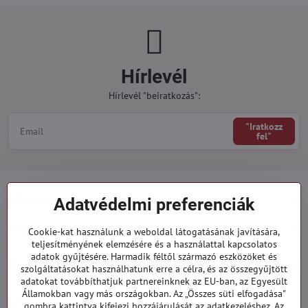
Hírlevél
Hírlevél "beiratkozás":
"Iratkozz
fel"
Minden a vásárlásról
Adatvédelmi preferenciák
Megrendelések
Cookie-kat használunk a weboldal látogatásának javítására,
teljesítményének elemzésére és a használattal kapcsolatos
adatok gyűjtésére. Harmadik féltől származó eszközöket és
Kategóriák
szolgáltatásokat használhatunk erre a célra, és az összegyűjtött
adatokat továbbíthatjuk partnereinknek az EU-ban, az Egyesült
Államokban vagy más országokban. Az „Összes süti elfogadása"
919 060 751
gombra kattintva kifejezi hozzájárulását az adatkezeléshez. Az