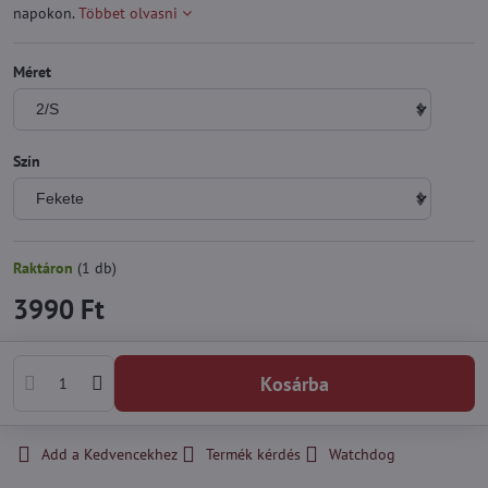
napokon.
Többet olvasni
Méret
Szín
Raktáron
(
1
db)
3990 Ft
Kosárba
Add a Kedvencekhez
Termék kérdés
Watchdog