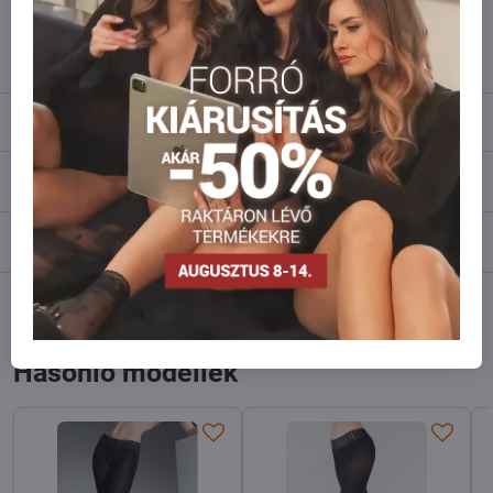
info​@everlady​.eu
Leírás
Vélemények
0
Fórum
0
Facebook
Twitter
Bluesky
Pinterest
Reddit
LinkedIn
WhatsApp
E-
mail
Hasonló modellek