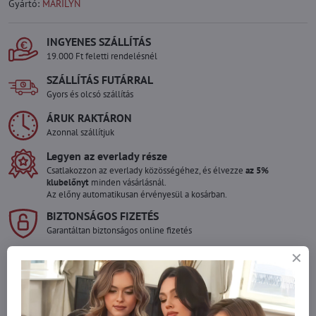
Gyártó:
MARILYN
INGYENES SZÁLLÍTÁS
19.000 Ft feletti rendelésnél
SZÁLLÍTÁS FUTÁRRAL
Gyors és olcsó szállítás
ÁRUK RAKTÁRON
Azonnal szállítjuk
Legyen az everlady része
Csatlakozzon az everlady közösségéhez, és élvezze
az 5%
klubelőnyt
minden vásárlásnál.
Az előny automatikusan érvényesül a kosárban.
BIZTONSÁGOS FIZETÉS
Garantáltan biztonságos online fizetés
Szeretne több terméket rendelni mint
amennyi raktáron van?
Ne habozzon kapcsolatba lépni velünk, raktárra szállítjuk az árut!