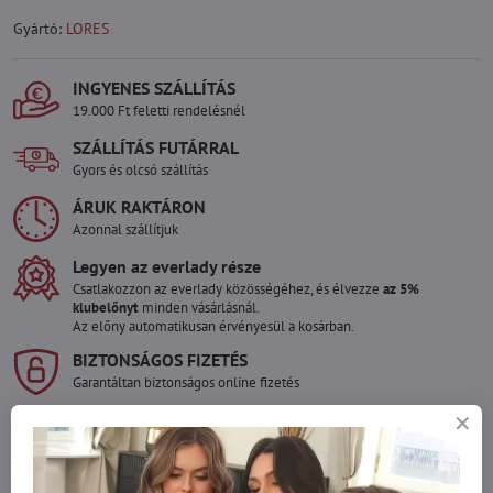
Gyártó:
LORES
INGYENES SZÁLLÍTÁS
19.000 Ft feletti rendelésnél
SZÁLLÍTÁS FUTÁRRAL
Gyors és olcsó szállítás
ÁRUK RAKTÁRON
Azonnal szállítjuk
Legyen az everlady része
Csatlakozzon az everlady közösségéhez, és élvezze
az 5%
klubelőnyt
minden vásárlásnál.
Az előny automatikusan érvényesül a kosárban.
BIZTONSÁGOS FIZETÉS
Garantáltan biztonságos online fizetés
Szeretne több terméket rendelni mint
amennyi raktáron van?