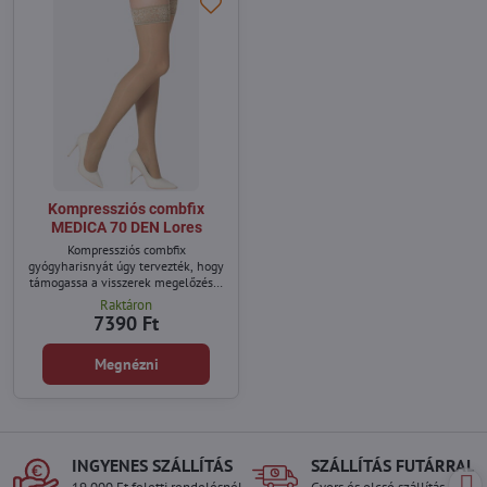
Kompressziós combfix
MEDICA 70 DEN Lores
Kompressziós combfix
gyógyharisnyát úgy tervezték, hogy
támogassa a visszerek megelőzését
és megkönnyítse az elfoglalt nők
Raktáron
mindennapi tevékenységét.
7390 Ft
Megnézni
INGYENES SZÁLLÍTÁS
SZÁLLÍTÁS FUTÁRRAL