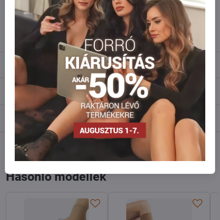
Ne habozzon kapcsolatba lépni velünk, raktárra szállítjuk az árut!
info​@everlady​.eu
Leírás
Vélemények
0
Fórum
0
Facebook
Twitter
Bluesky
Pinterest
Reddit
LinkedIn
WhatsApp
E-
mail
Hasonló modellek