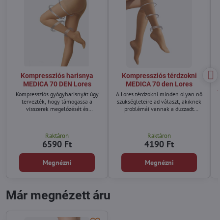
Kompressziós harisnya
Kompressziós térdzokni
MEDICA 70 DEN Lores
MEDICA 70 den Lores
Kompressziós gyógyharisnyát úgy
A Lores térdzokni minden olyan nő
tervezték, hogy támogassa a
szükségleteire ad választ, akiknek
visszerek megelőzését és
problémái vannak a duzzadt
megkönnyítse az elfoglalt nők
lábakkal és a nap végén
mindennapi tevékenységét.
fáradtságérzettel.
Raktáron
Raktáron
6590 Ft
4190 Ft
Megnézni
Megnézni
Már megnézett áru