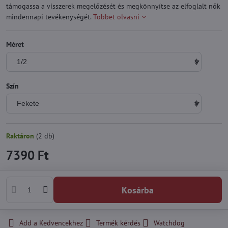
támogassa a visszerek megelőzését és megkönnyítse az elfoglalt nők
mindennapi tevékenységét.
Többet olvasni
Méret
Szín
Raktáron
(
2
db)
7390 Ft
Kosárba
Add a Kedvencekhez
Termék kérdés
Watchdog