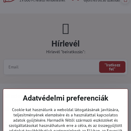
19.000 Ft feletti rendelésnél
Gyors és olcsó szállítás
Hírlevél
Hírlevél "beiratkozás":
"Iratkozz
fel"
Minden a vásárlásról
Adatvédelmi preferenciák
Megrendelések
Cookie-kat használunk a weboldal látogatásának javítására,
teljesítményének elemzésére és a használattal kapcsolatos
adatok gyűjtésére. Harmadik féltől származó eszközöket és
Kategóriák
szolgáltatásokat használhatunk erre a célra, és az összegyűjtött
adatokat továbbíthatjuk partnereinknek az EU-ban, az Egyesült