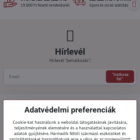
19.000 Ft feletti rendelésnél
Gyors és olcsó szállítás
Hírlevél
Hírlevél "beiratkozás":
"Iratkozz
fel"
Minden a vásárlásról
Adatvédelmi preferenciák
Megrendelések
Cookie-kat használunk a weboldal látogatásának javítására,
teljesítményének elemzésére és a használattal kapcsolatos
adatok gyűjtésére. Harmadik féltől származó eszközöket és
Kategóriák
szolgáltatásokat használhatunk erre a célra, és az összegyűjtött