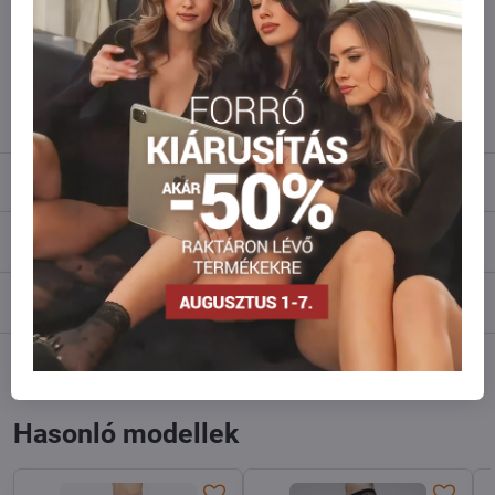
amennyi raktáron van?
Ne habozzon kapcsolatba lépni velünk, raktárra szállítjuk az árut!
info​@everlady​.eu
Leírás
Vélemények
0
Fórum
0
Facebook
Twitter
Bluesky
Pinterest
Reddit
LinkedIn
WhatsApp
E-
mail
Hasonló modellek