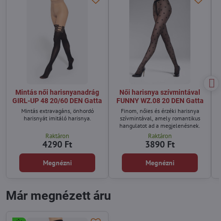
Mintás női harisnyanadrág
Női harisnya szívmintával
GIRL-UP 48 20/60 DEN Gatta
FUNNY WZ.08 20 DEN Gatta
Mintás extravagáns, önhordó
Finom, nőies és érzéki harisnya
harisnyát imitáló harisnya.
szívmintával, amely romantikus
hangulatot ad a megjelenésnek.
Raktáron
Raktáron
4290 Ft
3890 Ft
Megnézni
Megnézni
Már megnézett áru