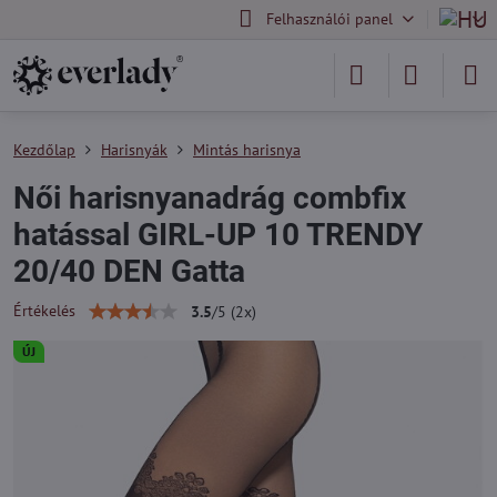
Felhasználói panel
Kezdőlap
Harisnyák
Mintás harisnya
Női harisnyanadrág combfix
hatással GIRL-UP 10 TRENDY
20/40 DEN Gatta
Értékelés
3.5
/
5
(
2
x)
ÚJ