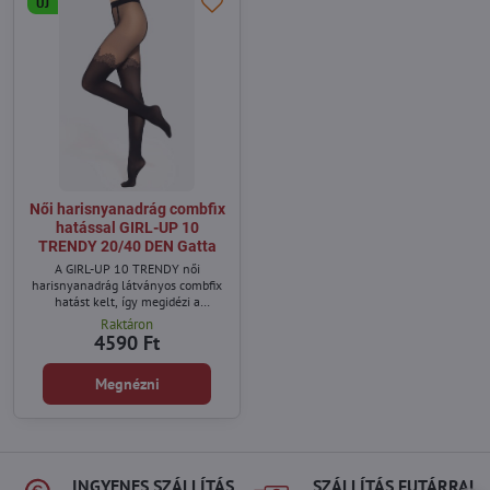
ÚJ
Női harisnyanadrág combfix
hatással GIRL-UP 10
TRENDY 20/40 DEN Gatta
A GIRL-UP 10 TRENDY női
harisnyanadrág látványos combfix
hatást kelt, így megidézi a
harisnyatartós stílust külön
Raktáron
harisnya nélkül.
4590 Ft
Megnézni
INGYENES SZÁLLÍTÁS
SZÁLLÍTÁS FUTÁRRAL