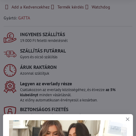
Add a Kedvencekhez
Termék kérdés
Watchdog
Gyártó:
GATTA
INGYENES SZÁLLÍTÁS
19.000 Ft feletti rendelésnél
SZÁLLÍTÁS FUTÁRRAL
Gyors és olcsó szállítás
ÁRUK RAKTÁRON
Azonnal szállítjuk
Legyen az everlady része
Csatlakozzon az everlady közösségéhez, és élvezze
az 5%
klubelőnyt
minden vásárlásnál.
Az előny automatikusan érvényesül a kosárban.
BIZTONSÁGOS FIZETÉS
Garantáltan biztonságos online fizetés
Szeretne több terméket rendelni mint