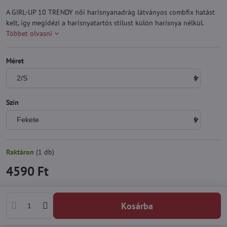
A GIRL-UP 10 TRENDY női harisnyanadrág látványos combfix hatást
kelt, így megidézi a harisnyatartós stílust külön harisnya nélkül.
Többet olvasni
Méret
Szín
Raktáron
(
1
db)
4590 Ft
Kosárba