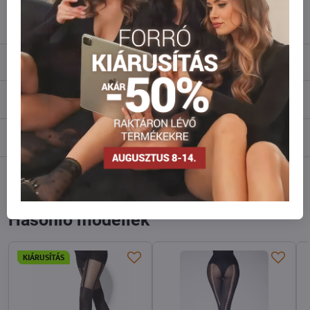
info​@everlady​.eu
Leírás
Vélemények
0
Fórum
0
Facebook
Twitter
Bluesky
Pinterest
Reddit
LinkedIn
WhatsApp
E-
mail
Hasonló modellek
KIÁRUSÍTÁS