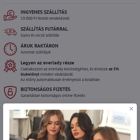
INGYENES SZÁLLÍTÁS
19.000 Ft feletti rendelésnél
SZÁLLÍTÁS FUTÁRRAL
Gyors és olcsó szállítás
ÁRUK RAKTÁRON
Azonnal szállítjuk
Legyen az everlady része
Csatlakozzon az everlady közösségéhez, és élvezze
az 5%
klubelőnyt
minden vásárlásnál.
Az előny automatikusan érvényesül a kosárban.
BIZTONSÁGOS FIZETÉS
Garantáltan biztonságos online fizetés
Szeretne több terméket rendelni mint
amennyi raktáron van?
Ne habozzon kapcsolatba lépni velünk, raktárra szállítjuk az árut!