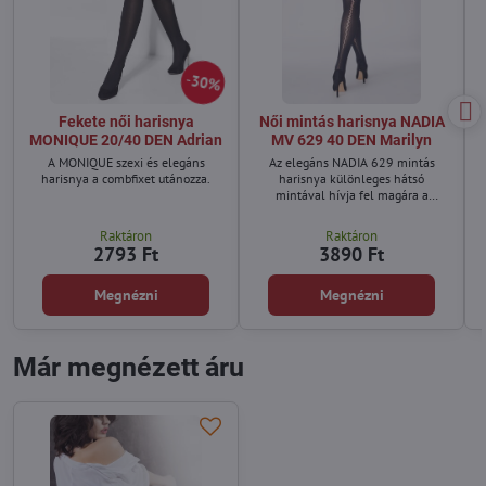
30%
Fekete női harisnya
Női mintás harisnya NADIA
MONIQUE 20/40 DEN Adrian
MV 629 40 DEN Marilyn
A MONIQUE szexi és elegáns
Az elegáns NADIA 629 mintás
harisnya a combfixet utánozza.
harisnya különleges hátsó
mintával hívja fel magára a
figyelmet, amely optikailag nyújtja
a lábakat és stílusos megjelenést
Raktáron
Raktáron
biztosít.
2793 Ft
3890 Ft
Megnézni
Megnézni
Már megnézett áru