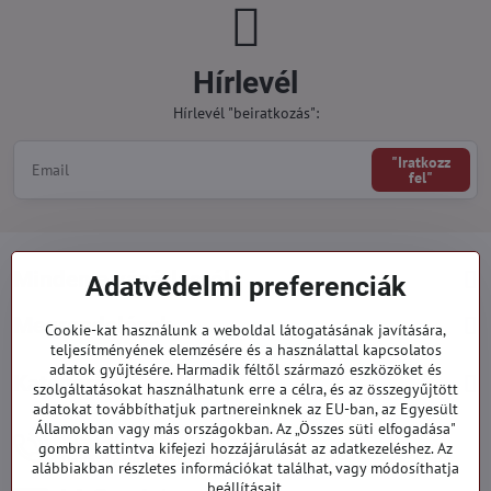
Hírlevél
Hírlevél "beiratkozás":
"Iratkozz
fel"
Minden a vásárlásról
Adatvédelmi preferenciák
Megrendelések
Cookie-kat használunk a weboldal látogatásának javítására,
teljesítményének elemzésére és a használattal kapcsolatos
adatok gyűjtésére. Harmadik féltől származó eszközöket és
Kategóriák
szolgáltatásokat használhatunk erre a célra, és az összegyűjtött
adatokat továbbíthatjuk partnereinknek az EU-ban, az Egyesült
Államokban vagy más országokban. Az „Összes süti elfogadása"
919 060 751
gombra kattintva kifejezi hozzájárulását az adatkezeléshez. Az
Hétfő - Péntek: 09:00 - 15:00 hod.
alábbiakban részletes információkat találhat, vagy módosíthatja
beállításait.