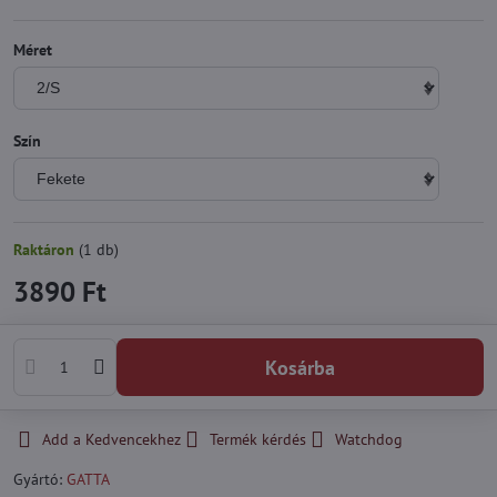
Méret
Szín
Raktáron
(
1
db)
3890 Ft
Kosárba
Add a Kedvencekhez
Termék kérdés
Watchdog
Gyártó:
GATTA