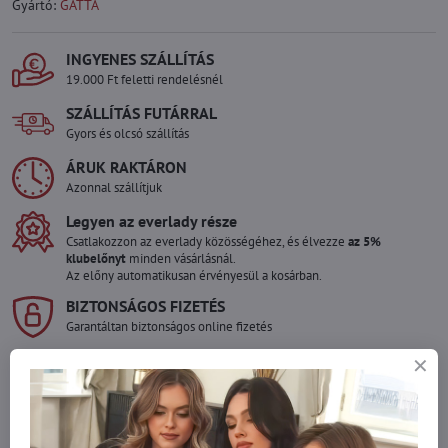
Gyártó:
GATTA
INGYENES SZÁLLÍTÁS
19.000 Ft feletti rendelésnél
SZÁLLÍTÁS FUTÁRRAL
Gyors és olcsó szállítás
ÁRUK RAKTÁRON
Azonnal szállítjuk
Legyen az everlady része
Csatlakozzon az everlady közösségéhez, és élvezze
az 5%
klubelőnyt
minden vásárlásnál.
Az előny automatikusan érvényesül a kosárban.
BIZTONSÁGOS FIZETÉS
Garantáltan biztonságos online fizetés
Szeretne több terméket rendelni mint
amennyi raktáron van?
Ne habozzon kapcsolatba lépni velünk, raktárra szállítjuk az árut!