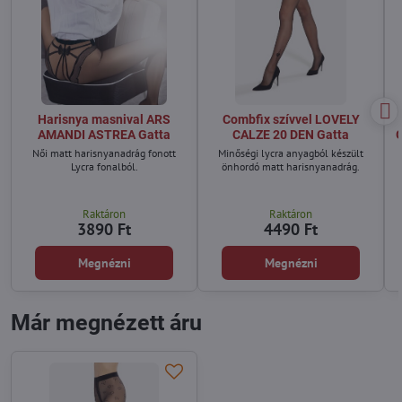
Harisnya masnival ARS
Combfix szívvel LOVELY
AMANDI ASTREA Gatta
CALZE 20 DEN Gatta
G
Női matt harisnyanadrág fonott
Minőségi lycra anyagból készült
Lycra fonalból.
önhordó matt harisnyanadrág.
Raktáron
Raktáron
3890 Ft
4490 Ft
Megnézni
Megnézni
Már megnézett áru