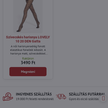
Szívecskés harisnya LOVELY
10 20 DEN Gatta
A női harisnyanadrág fonott
elasztikus fonalból készült. A
harisnya matt, szívecskékkel
díszített.
Raktáron
3490 Ft
Megnézni
INGYENES SZÁLLÍTÁS
SZÁLLÍTÁS FUTÁRRAL
19.000 Ft feletti rendelésnél
Gyors és olcsó szállítás