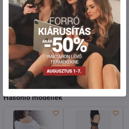
info​@everlady​.eu
Leírás
Vélemények
0
Fórum
0
Facebook
Twitter
Bluesky
Pinterest
Reddit
LinkedIn
WhatsApp
E-
mail
Hasonló modellek