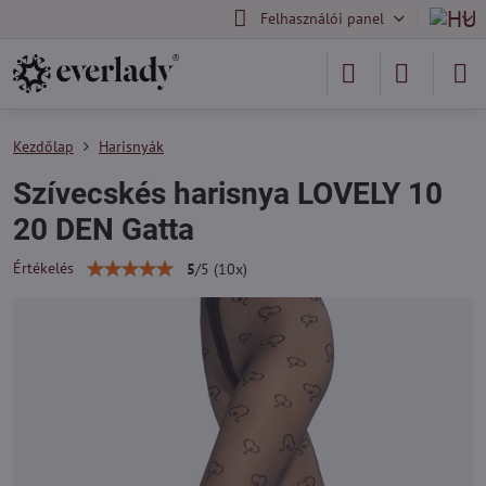
Felhasználói panel
Kezdőlap
Harisnyák
Szívecskés harisnya LOVELY 10
20 DEN Gatta
Értékelés
5
/
5
(
10
x)