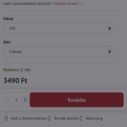
matt, szívecskékkel díszített.
Többet olvasni
Méret
Szín
Raktáron
(
1
db)
3490 Ft
Kosárba
Add a Kedvencekhez
Termék kérdés
Watchdog