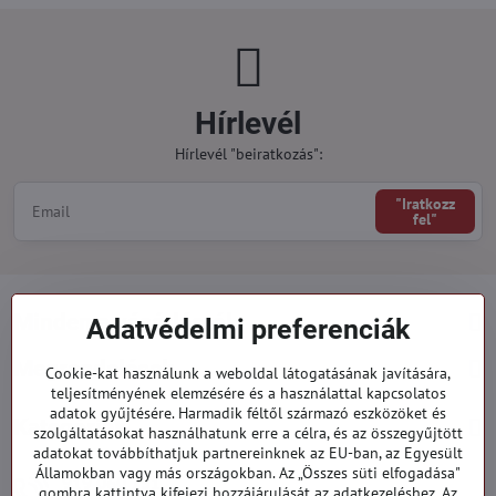
Hírlevél
Hírlevél "beiratkozás":
"Iratkozz
fel"
Minden a vásárlásról
Adatvédelmi preferenciák
Megrendelések
Cookie-kat használunk a weboldal látogatásának javítására,
teljesítményének elemzésére és a használattal kapcsolatos
adatok gyűjtésére. Harmadik féltől származó eszközöket és
Kategóriák
szolgáltatásokat használhatunk erre a célra, és az összegyűjtött
adatokat továbbíthatjuk partnereinknek az EU-ban, az Egyesült
Államokban vagy más országokban. Az „Összes süti elfogadása"
919 060 751
gombra kattintva kifejezi hozzájárulását az adatkezeléshez. Az