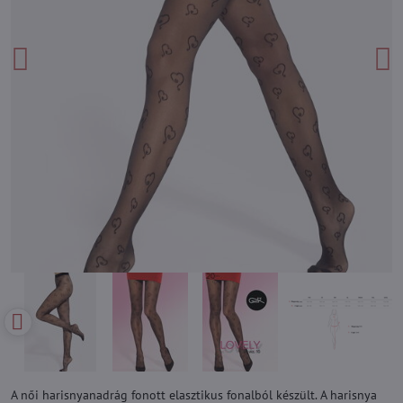
A női harisnyanadrág fonott elasztikus fonalból készült. A harisnya