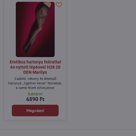
Erotikus harisnya felirattal
és nyitott lépéssel H28 20
DEN Marilyn
Csábító, vékony és áttetsző
harisnya „2gether 4ever" felirattal,
a comb felett elhelyezve.
Raktáron
6890 Ft
Megnézni