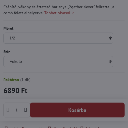
Csábító, vékony és áttetsző harisnya „2gether 4ever" felirattal, a
comb felett elhelyezve.
Többet olvasni
Méret
Szín
Raktáron
(
1
db)
6890 Ft
Kosárba