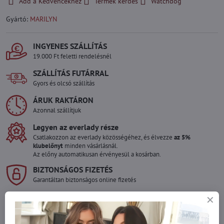
Add a Kedvencekhez
Termék kérdés
Watchdog
Gyártó:
MARILYN
INGYENES SZÁLLÍTÁS
19.000 Ft feletti rendelésnél
SZÁLLÍTÁS FUTÁRRAL
Gyors és olcsó szállítás
ÁRUK RAKTÁRON
Azonnal szállítjuk
Legyen az everlady része
Csatlakozzon az everlady közösségéhez, és élvezze
az 5%
klubelőnyt
minden vásárlásnál.
Az előny automatikusan érvényesül a kosárban.
BIZTONSÁGOS FIZETÉS
Garantáltan biztonságos online fizetés
Szeretne több terméket rendelni mint
amennyi raktáron van?