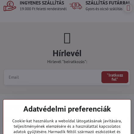
INGYENES SZÁLLÍTÁS
SZÁLLÍTÁS FUTÁRRAL
19.000 Ft feletti rendelésnél
Gyors és olcsó szállítás
Hírlevél
Hírlevél "beiratkozás":
"Iratkozz
fel"
Minden a vásárlásról
Adatvédelmi preferenciák
Megrendelések
Cookie-kat használunk a weboldal látogatásának javítására,
teljesítményének elemzésére és a használattal kapcsolatos
adatok gyűjtésére. Harmadik féltől származó eszközöket és