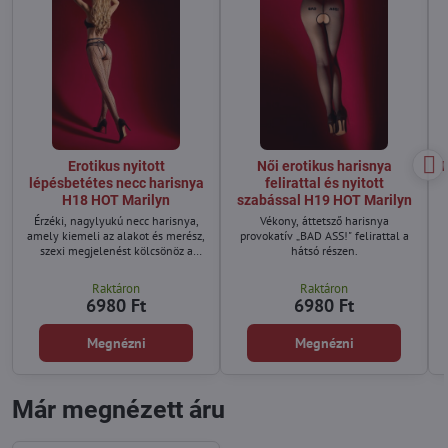
Erotikus nyitott
Női erotikus harisnya
F
lépésbetétes necc harisnya
felirattal és nyitott
H18 HOT Marilyn
szabással H19 HOT Marilyn
Érzéki, nagylyukú necc harisnya,
Vékony, áttetsző harisnya
amely kiemeli az alakot és merész,
provokatív „BAD ASS!" felirattal a
szexi megjelenést kölcsönöz a
hátsó részen.
sziluettnak.
Raktáron
Raktáron
6980 Ft
6980 Ft
Megnézni
Megnézni
Már megnézett áru