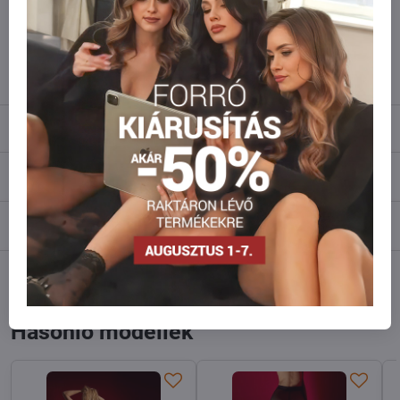
Ne habozzon kapcsolatba lépni velünk, raktárra szállítjuk az árut!
info​@everlady​.eu
Leírás
Vélemények
0
Fórum
0
Facebook
Twitter
Bluesky
Pinterest
Reddit
LinkedIn
WhatsApp
E-
mail
Hasonló modellek