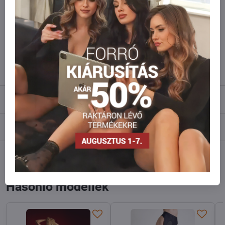
Ne habozzon kapcsolatba lépni velünk, raktárra szállítjuk az árut!
info​@everlady​.eu
Leírás
Vélemények
0
Fórum
0
Facebook
Twitter
Bluesky
Pinterest
Reddit
LinkedIn
WhatsApp
E-
mail
Hasonló modellek