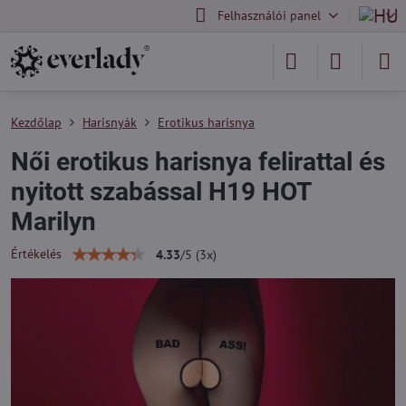
Felhasználói panel
Kezdőlap
Harisnyák
Erotikus harisnya
Női erotikus harisnya felirattal és
nyitott szabással H19 HOT
Marilyn
Értékelés
4.33
/
5
(
3
x)