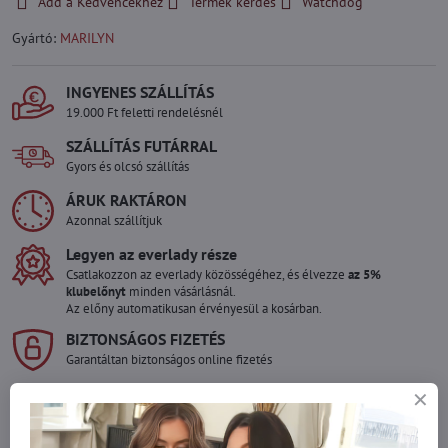
Add a Kedvencekhez
Termék kérdés
Watchdog
Gyártó:
MARILYN
INGYENES SZÁLLÍTÁS
19.000 Ft feletti rendelésnél
SZÁLLÍTÁS FUTÁRRAL
Gyors és olcsó szállítás
ÁRUK RAKTÁRON
Azonnal szállítjuk
Legyen az everlady része
Csatlakozzon az everlady közösségéhez, és élvezze
az 5%
klubelőnyt
minden vásárlásnál.
Az előny automatikusan érvényesül a kosárban.
BIZTONSÁGOS FIZETÉS
Garantáltan biztonságos online fizetés
Szeretne több terméket rendelni mint
amennyi raktáron van?