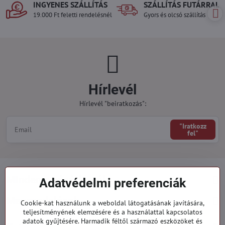
INGYENES SZÁLLÍTÁS
SZÁLLÍTÁS FUTÁRRAL
19.000 Ft feletti rendelésnél
Gyors és olcsó szállítás
Hírlevél
Hírlevél "beiratkozás":
"Iratkozz
fel"
Minden a vásárlásról
Adatvédelmi preferenciák
Megrendelések
Cookie-kat használunk a weboldal látogatásának javítására,
teljesítményének elemzésére és a használattal kapcsolatos
adatok gyűjtésére. Harmadik féltől származó eszközöket és