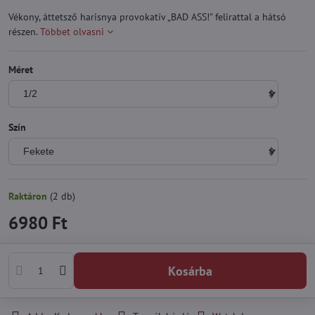
Vékony, áttetsző harisnya provokatív „BAD ASS!" felirattal a hátsó
részen.
Többet olvasni
Méret
Szín
Raktáron
(
2
db)
6980 Ft
Kosárba