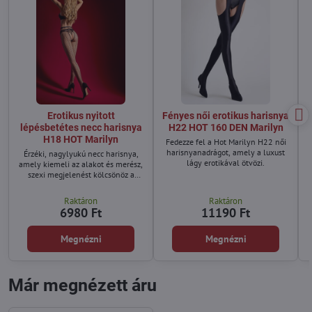
Erotikus nyitott
Fényes női erotikus harisnya
lépésbetétes necc harisnya
H22 HOT 160 DEN Marilyn
H18 HOT Marilyn
Fedezze fel a Hot Marilyn H22 női
harisnyanadrágot, amely a luxust
Érzéki, nagylyukú necc harisnya,
lágy erotikával ötvözi.
amely kiemeli az alakot és merész,
szexi megjelenést kölcsönöz a
sziluettnak.
Raktáron
Raktáron
6980 Ft
11190 Ft
Megnézni
Megnézni
Már megnézett áru