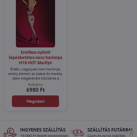
Erotikus nyitott
lépésbetétes necc harisnya
H18 HOT Marilyn
Érzéki, nagylyukú necc harisnya,
amely kiemeli az alakot és merész,
szexi megjelenést kölcsönöz a
sziluettnak.
Raktáron
6980 Ft
Megnézni
INGYENES SZÁLLÍTÁS
SZÁLLÍTÁS FUTÁRRAL
19.000 Ft feletti rendelésnél
Gyors és olcsó szállítás