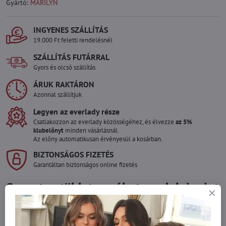
Gyártó:
MARILYN
INGYENES SZÁLLÍTÁS
19.000 Ft feletti rendelésnél
SZÁLLÍTÁS FUTÁRRAL
Gyors és olcsó szállítás
ÁRUK RAKTÁRON
Azonnal szállítjuk
Legyen az everlady része
Csatlakozzon az everlady közösségéhez, és élvezze
az 5%
klubelőnyt
minden vásárlásnál.
Az előny automatikusan érvényesül a kosárban.
BIZTONSÁGOS FIZETÉS
Garantáltan biztonságos online fizetés
Szeretne több terméket rendelni mint
amennyi raktáron van?
Ne habozzon kapcsolatba lépni velünk, raktárra szállítjuk az árut!