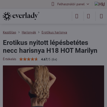
Felhasználói panel
Kezdőlap
Harisnyák
Erotikus harisnya
Erotikus nyitott lépésbetétes
necc harisnya H18 HOT Marilyn
Értékelés
4.67
/
5
(
6
x)