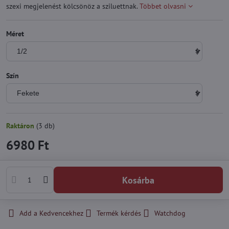
szexi megjelenést kölcsönöz a sziluettnak.
Többet olvasni
Méret
Szín
Raktáron
(
3
db)
6980 Ft
Kosárba
Add a Kedvencekhez
Termék kérdés
Watchdog