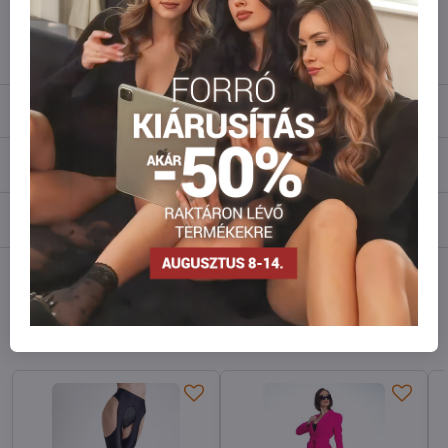
info​@everlady​.eu
Leírás
Vélemények
0
Fórum
0
Facebook
Twitter
Bluesky
Pinterest
Reddit
LinkedIn
WhatsApp
E-
mail
Hasonló modellek