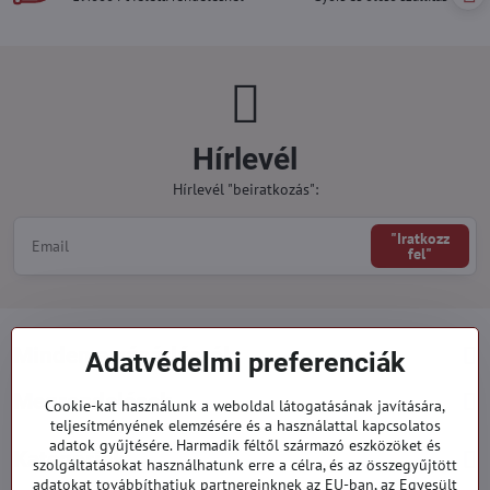
Hírlevél
Hírlevél "beiratkozás":
"Iratkozz
fel"
Minden a vásárlásról
Adatvédelmi preferenciák
Megrendelések
Cookie-kat használunk a weboldal látogatásának javítására,
teljesítményének elemzésére és a használattal kapcsolatos
adatok gyűjtésére. Harmadik féltől származó eszközöket és
Kategóriák
szolgáltatásokat használhatunk erre a célra, és az összegyűjtött
adatokat továbbíthatjuk partnereinknek az EU-ban, az Egyesült