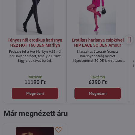
Fényes női erotikus harisnya
Erotikus harisnya csipkével
H22 HOT 160 DEN Marilyn
HIP LACE 3O DEN Amour
Fedezze fel a Hot Marilyn H22 női
Klasszikus áttetsző félmatt
harisnyanadrágot, amely a luxust
harisnyanadrág nyitott
lágy erotikával ötvözi.
lépésbetéttel 30 DEN. A stílusos
n
csipkeöv a derékvonalon egyszerre
i
hoz eleganciát és kényelmet.
Raktáron
Raktáron
11190 Ft
6290 Ft
Megnézni
Megnézni
Már megnézett áru