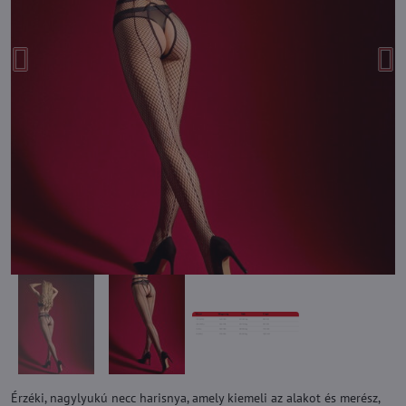
Érzéki, nagylyukú necc harisnya, amely kiemeli az alakot és merész,