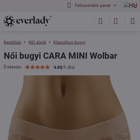
Felhasználói panel
Kezdőlap
Női alsók
Klasszikus bugyi
Női bugyi CARA MINI Wolbar
Értékelés
4.88
/
5
(
8
x)