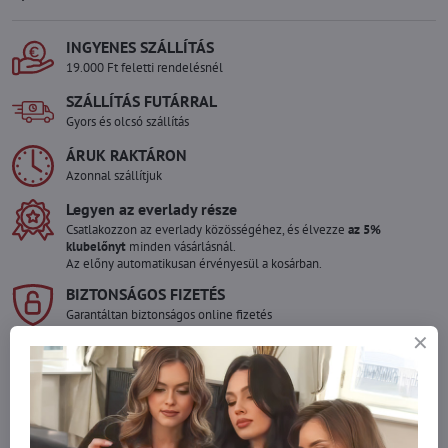
INGYENES SZÁLLÍTÁS
19.000 Ft feletti rendelésnél
SZÁLLÍTÁS FUTÁRRAL
Gyors és olcsó szállítás
ÁRUK RAKTÁRON
Azonnal szállítjuk
Legyen az everlady része
Csatlakozzon az everlady közösségéhez, és élvezze
az 5%
klubelőnyt
minden vásárlásnál.
Az előny automatikusan érvényesül a kosárban.
BIZTONSÁGOS FIZETÉS
Garantáltan biztonságos online fizetés
Szeretne több terméket rendelni mint
amennyi raktáron van?
Ne habozzon kapcsolatba lépni velünk, raktárra szállítjuk az árut!