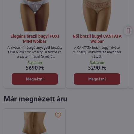
Elegáns brazil bugyi FOXI
Női brazil bugyi CANTATA
MINI Wolbar
Wolbar
A kiváló minőségű anyagból készült
A CANTATA brazil bugyi kiváló
FOXI bugyi érdekességei a fodros és
minőségű mikroszálas anyagból
a szatén masni formájú
készül.
díszítésükben.
Raktáron
Raktáron
5690 Ft
5290 Ft
Megnézni
Megnézni
Már megnézett áru