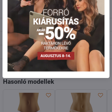
info​@everlady​.eu
Leírás
Vélemények
0
Fórum
0
Facebook
Twitter
Bluesky
Pinterest
Reddit
LinkedIn
WhatsApp
E-
mail
Hasonló modellek