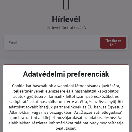
Hírlevél
Hírlevél "beiratkozás":
"Iratkozz
fel"
Minden a vásárlásról
Adatvédelmi preferenciák
Megrendelések
Cookie-kat használunk a weboldal látogatásának javítására,
teljesítményének elemzésére és a használattal kapcsolatos
adatok gyűjtésére. Harmadik féltől származó eszközöket és
Kategóriák
szolgáltatásokat használhatunk erre a célra, és az összegyűjtött
adatokat továbbíthatjuk partnereinknek az EU-ban, az Egyesült
Államokban vagy más országokban. Az „Összes süti elfogadása"
919 060 751
gombra kattintva kifejezi hozzájárulását az adatkezeléshez. Az
Hétfő - Péntek: 09:00 - 15:00 hod.
alábbiakban részletes információkat találhat, vagy módosíthatja
beállításait.
info​@everlady​.eu