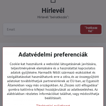
Hírlevél
Hírlevél "beiratkozás":
"Iratkozz
fel"
Minden a vásárlásról
Adatvédelmi preferenciák
Megrendelések
Cookie-kat használunk a weboldal látogatásának javítására,
teljesítményének elemzésére és a használattal kapcsolatos
adatok gyűjtésére. Harmadik féltől származó eszközöket és
Kategóriák
szolgáltatásokat használhatunk erre a célra, és az összegyűjtött
adatokat továbbíthatjuk partnereinknek az EU-ban, az Egyesült
Államokban vagy más országokban. Az „Összes süti elfogadása"
919 060 751
gombra kattintva kifejezi hozzájárulását az adatkezeléshez. Az
Hétfő - Péntek: 09:00 - 15:00 hod.
alábbiakban részletes információkat találhat, vagy módosíthatja
beállításait.
info​@everlady​.eu
Non stop ( 24/7 )
Titoktartási nyilatkozat