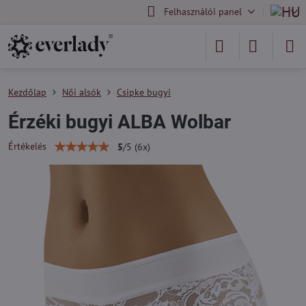
Felhasználói panel
Kezdőlap
Női alsók
Csipke bugyi
Érzéki bugyi ALBA Wolbar
Értékelés
5
/
5
(
6
x)