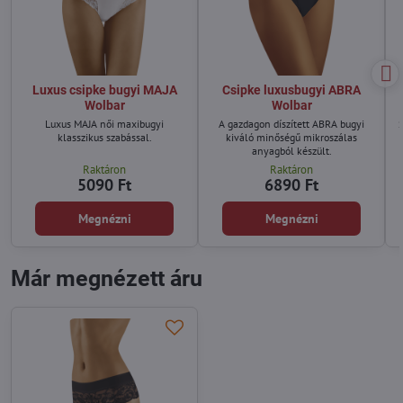
Luxus csipke bugyi MAJA
Csipke luxusbugyi ABRA
Wolbar
Wolbar
Luxus MAJA női maxibugyi
A gazdagon díszített ABRA bugyi
S
klasszikus szabással.
kiváló minőségű mikroszálas
anyagból készült.
Raktáron
Raktáron
5090 Ft
6890 Ft
Megnézni
Megnézni
Már megnézett áru