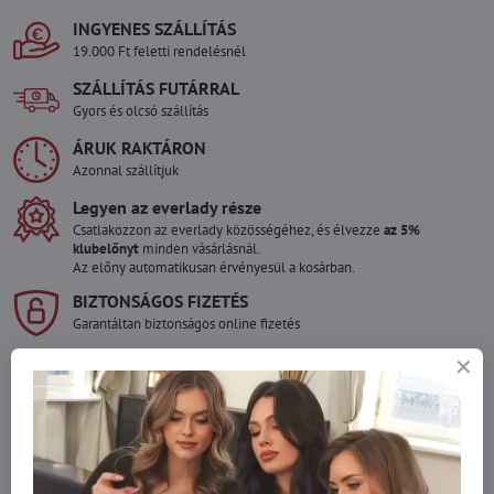
INGYENES SZÁLLÍTÁS
19.000 Ft feletti rendelésnél
SZÁLLÍTÁS FUTÁRRAL
Gyors és olcsó szállítás
ÁRUK RAKTÁRON
Azonnal szállítjuk
Legyen az everlady része
Csatlakozzon az everlady közösségéhez, és élvezze
az 5%
klubelőnyt
minden vásárlásnál.
Az előny automatikusan érvényesül a kosárban.
BIZTONSÁGOS FIZETÉS
Garantáltan biztonságos online fizetés
Szeretne több terméket rendelni mint
amennyi raktáron van?
Ne habozzon kapcsolatba lépni velünk, raktárra szállítjuk az árut!