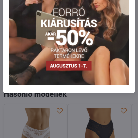
info​@everlady​.eu
Leírás
Vélemények
0
Fórum
0
Facebook
Twitter
Bluesky
Pinterest
Reddit
LinkedIn
WhatsApp
E-
mail
Hasonló modellek