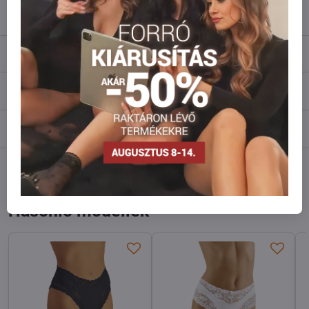
info​@everlady​.eu
Leírás
Vélemények
0
Fórum
0
Facebook
Twitter
Bluesky
Pinterest
Reddit
LinkedIn
WhatsApp
E-
mail
Hasonló modellek