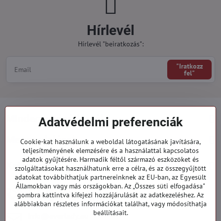
Hírlevél
Hírlevél "beiratkozás":
"Iratkozz
fel"
Minden a vásárlásról
Adatvédelmi preferenciák
Megrendelések
Cookie-kat használunk a weboldal látogatásának javítására,
teljesítményének elemzésére és a használattal kapcsolatos
adatok gyűjtésére. Harmadik féltől származó eszközöket és
Kategóriák
szolgáltatásokat használhatunk erre a célra, és az összegyűjtött
adatokat továbbíthatjuk partnereinknek az EU-ban, az Egyesült
Államokban vagy más országokban. Az „Összes süti elfogadása"
919 060 751
gombra kattintva kifejezi hozzájárulását az adatkezeléshez. Az
Hétfő - Péntek: 09:00 - 15:00 hod.
alábbiakban részletes információkat találhat, vagy módosíthatja
beállításait.
info​@everlady​.eu