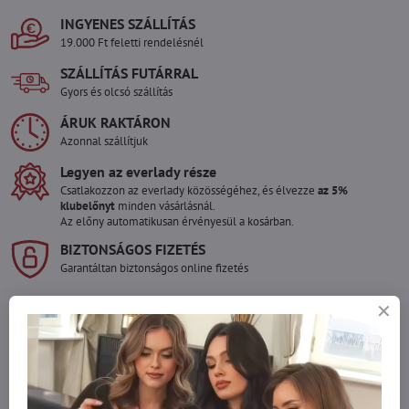
INGYENES SZÁLLÍTÁS
19.000 Ft feletti rendelésnél
SZÁLLÍTÁS FUTÁRRAL
Gyors és olcsó szállítás
ÁRUK RAKTÁRON
Azonnal szállítjuk
Legyen az everlady része
Csatlakozzon az everlady közösségéhez, és élvezze
az 5%
klubelőnyt
minden vásárlásnál.
Az előny automatikusan érvényesül a kosárban.
BIZTONSÁGOS FIZETÉS
Garantáltan biztonságos online fizetés
Szeretne több terméket rendelni mint
amennyi raktáron van?
Ne habozzon kapcsolatba lépni velünk, raktárra szállítjuk az árut!