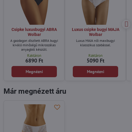
Csipke luxusbugyi ABRA
Luxus csipke bugyi MAJA
Wolbar
Wolbar
A gazdagon díszített ABRA bugyi
Luxus MAJA női maxibugyi
S
kiváló minőségű mikroszálas
klasszikus szabással.
anyagból készült.
Raktáron
Raktáron
6890 Ft
5090 Ft
Megnézni
Megnézni
Már megnézett áru