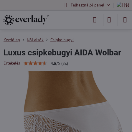
Felhasználói panel
Kezdőlap
Női alsók
Csipke bugyi
Luxus csipkebugyi AIDA Wolbar
Értékelés
4.5
/
5
(
8
x)